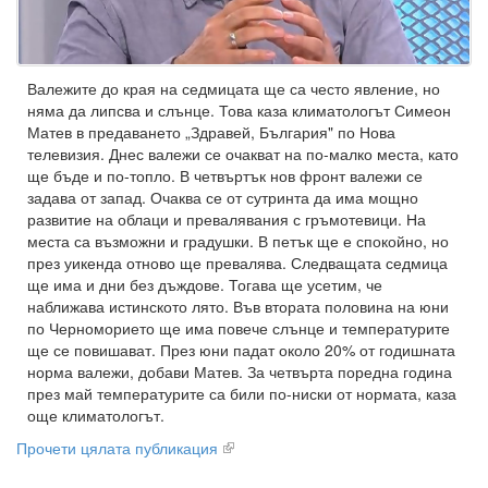
Валежите до края на седмицата ще са често явление, но
няма да липсва и слънце. Това каза климатологът Симеон
Матев в предаването „Здравей, България" по Нова
телевизия. Днес валежи се очакват на по-малко места, като
ще бъде и по-топло. В четвъртък нов фронт валежи се
задава от запад. Очаква се от сутринта да има мощно
развитие на облаци и превалявания с гръмотевици. На
места са възможни и градушки. В петък ще е спокойно, но
през уикенда отново ще превалява. Следващата седмица
ще има и дни без дъждове. Тогава ще усетим, че
наближава истинското лято. Във втората половина на юни
по Черноморието ще има повече слънце и температурите
ще се повишават. През юни падат около 20% от годишната
норма валежи, добави Матев. За четвърта поредна година
през май температурите са били по-ниски от нормата, каза
още климатологът.
Прочети цялата публикация