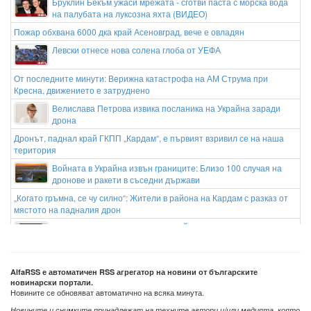
Бруклин Бекъм ужаси мрежата - сготви паста с морска вода
на палубата на луксозна яхта (ВИДЕО)
Пожар обхвана 6000 дка край Асеновград, вече е овладян
Левски отнесе нова солена глоба от УЕФА
От последните минути: Верижна катастрофа на АМ Струма при
Кресна, движението е затруднено
Велислава Петрова извика посланика на Украйна заради
дрона
Дронът, паднал край ГКПП „Кардам“, е първият взривил се на наша
територия
Войната в Украйна извън границите: Близо 100 случая на
дронове и ракети в съседни държави
„Когато гръмна, се чу силно“: Жители в района на Кардам с разказ от
мястото на падналия дрон
Посещението на Нетаняху в Ню Йорк ще e кошмар за
полицията
AlfaRSS е автоматичен RSS агрегатор на новини от българските
новинарски портали.
Новините се обновяват автоматично на всяка минута.
Новините и снимките принадлежат на техните автори и/или медията, която