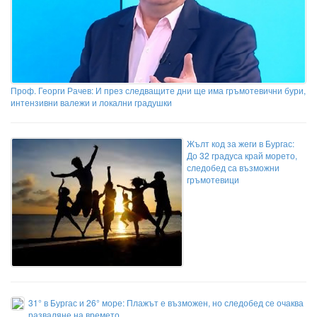
Проф. Георги Рачев: И през следващите дни ще има гръмотевични бури,
интензивни валежи и локални градушки
Жълт код за жеги в Бургас:
До 32 градуса край морето,
следобед са възможни
гръмотевици
31° в Бургас и 26° море: Плажът е възможен, но следобед се очаква
разваляне на времето