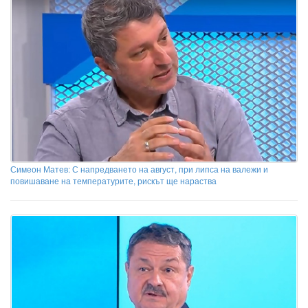
Симеон Матев: С напредването на август, при липса на валежи и
повишаване на температурите, рискът ще нараства