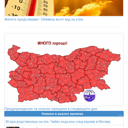
Жегите продължават: Обявиха жълт код за утре
Предупреждения за опасни горещини в следващите дни
Новини в реално времеss
Втора родственица на ген. Чайко издъхна след взрива в Москва