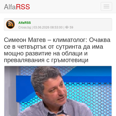
Alfa
RSS
Toggl
navig
AlfaRSS
Cross.bg
| 03.06.2026 08:53:00 |
59
Симеон Матев – климатолог: Очаква
се в четвъртък от сутринта да има
мощно развитие на облаци и
превалявания с гръмотевици