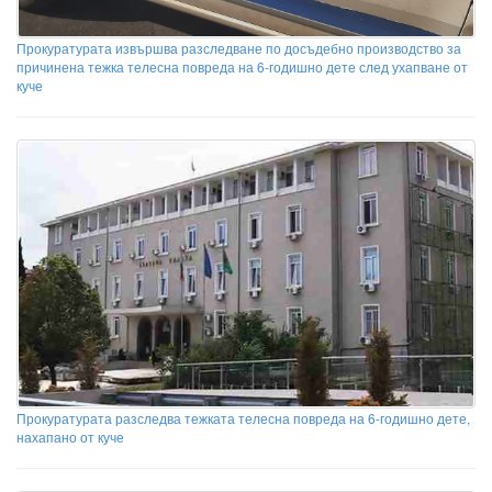
Прокуратурата извършва разследване по досъдебно производство за
причинена тежка телесна повреда на 6-годишно дете след ухапване от
куче
Прокуратурата разследва тежката телесна повреда на 6-годишно дете,
нахапано от куче