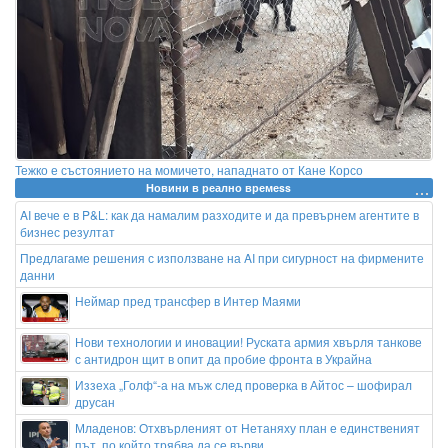
Тежко е състоянието на момичето, нападнато от Кане Корсо
Новини в реално времеss
AI вече е в P&L: как да намалим разходите и да превърнем агентите в
бизнес резултат
Предлагаме решения с използване на AI при сигурност на фирмените
данни
Неймар пред трансфер в Интер Маями
Нови технологии и иновации! Руската армия хвърля танкове
с антидрон щит в опит да пробие фронта в Украйна
Иззеха „Голф“-а на мъж след проверка в Айтос – шофирал
друсан
Младенов: Отхвърленият от Нетаняху план е единственият
път, по който трябва да се върви