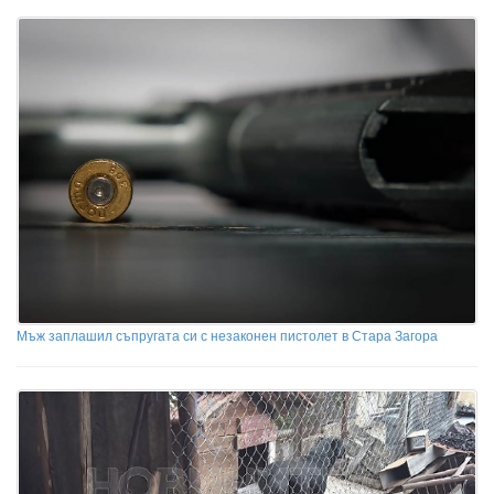
Мъж заплашил съпругата си с незаконен пистолет в Стара Загора