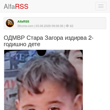
Alfa
RSS
Toggl
navig
AlfaRSS
Struma.com
| 03.06.2026 09:06:36 |
62
ОДМВР Стара Загора издирва 2-
годишно дете