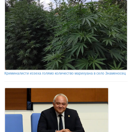
Криминалисти иззеха голямо количество марихуана в село Знаменосец