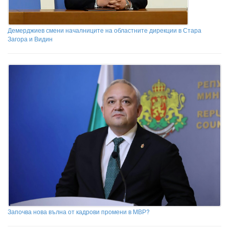
Демерджиев смени началниците на областните дирекции в Стара
Загора и Видин
Започва нова вълна от кадрови промени в МВР?