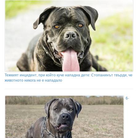
Тежкият инцидент, при който куче нападна дете: Стопанинът твърди, че
животното никога не е нападало
6-