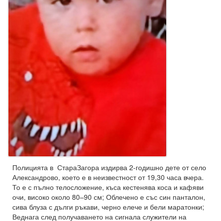
Полицията в СтараЗагора издирва 2-годишно дете от село
Александрово, което е в неизвестност от 19,30 часа вчера.
То е с пълно телосложение, къса кестенява коса и кафяви
очи, високо около 80–90 см; Облечено е със син панталон,
сива блуза с дълги ръкави, черно елече и бели маратонки;
Веднага след получаването на сигнала служители на