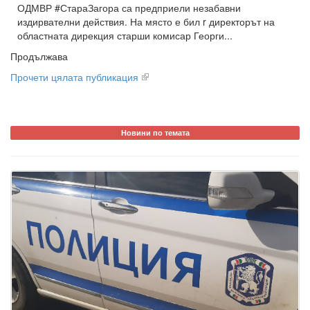
ОДМВР #СтараЗагора са предприели незабавни
издирвателни действия. На място е бил r директорът на
областната дирекция старши комисар Георги...
Продължава
Прочети цялата публикация
Новини по темата