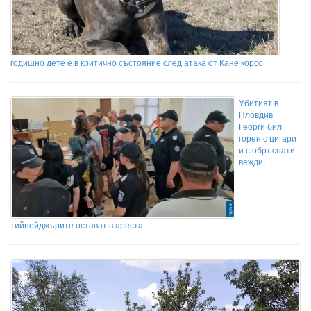
годишно дете е в критично състояние след атака от Кане корсо
Убитият в
Пловдив
Георги бил
горен с цигари
и с обръснати
вежди,
тийнейджърите остават в ареста