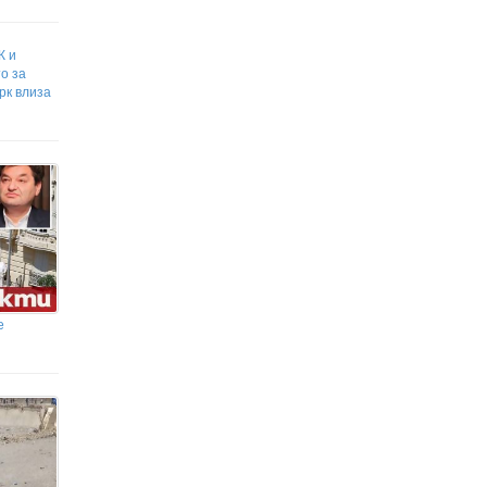
К и
о за
рк влиза
е