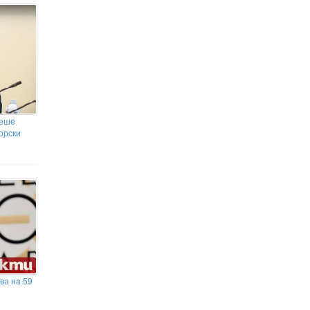
Правителството на Испания скочи - не иска
финалът на Мондиал 2026 да е в Мароко
беше
орски
ва на 59