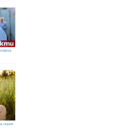
несмена
ва серия