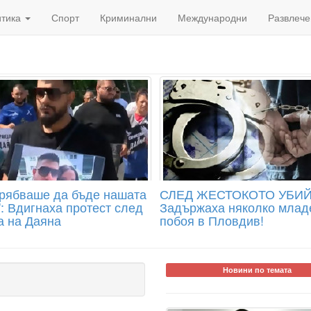
итика
Спорт
Криминални
Международни
Развлече
трябваше да бъде нашата
СЛЕД ЖЕСТОКОТО УБИЙ
": Вдигнаха протест след
Задържаха няколко млад
а на Даяна
побоя в Пловдив!
Новини по темата