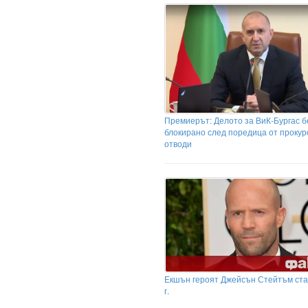
Премиерът: Делото за ВиК-Бургас 
блокирано след поредица от прокур
отводи
Екшън героят Джейсън Стейтъм ста
г.