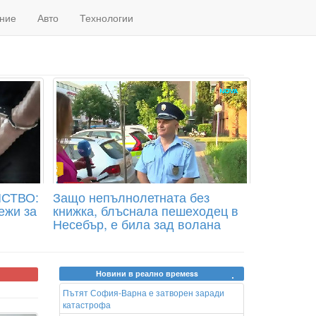
ние
Авто
Технологии
СТВО:
Защо непълнолетната без
ежи за
книжка, блъснала пешеходец в
Несебър, е била зад волана
Новини в реално времеss
Пътят София-Варна е затворен заради
катастрофа