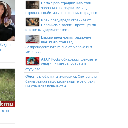
Само с регистрация: Пакистан
забранява на журналисти да
отразяват събития извън големите градове
Иран предупреди страните от
Персийския залив: Спрете Тръмп
или ще ви ударим жестоко
Европа пред нов миграционен
шок: какво стои зад
 бидон:
безпрецедентната вълна от Мароко към
т
Испания?
A$AP Rocky обнадежди феновете
след 10 г. чакане: Риана е в
студиото
Обрат в глобалната икономика: Световната
банка разкри защо развиващите се страни
ще спечелят повече от AI
Спартак Варна продаде внука на
Гьоко Хаджиевски
Капитанката на женския национален
ста по
отбор: Още ми се играе, но вече трябва да
избирам между футбола и семейството
Българският талант Йоан Величков ще
участва в Панагюрище