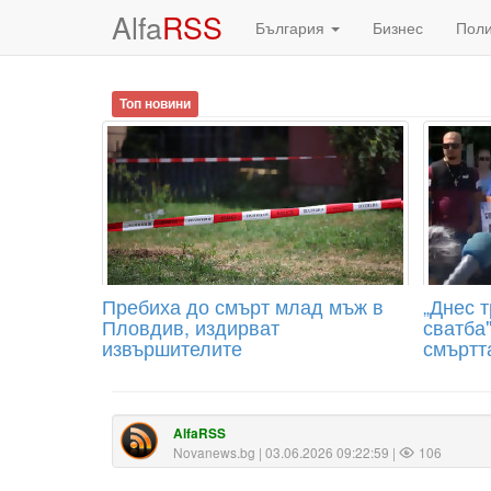
Alfa
RSS
България
Бизнес
Пол
Топ новини
Пребиха до смърт млад мъж в
„Днес 
Пловдив, издирват
сватба
извършителите
смъртт
AlfaRSS
Novanews.bg
| 03.06.2026 09:22:59 |
106