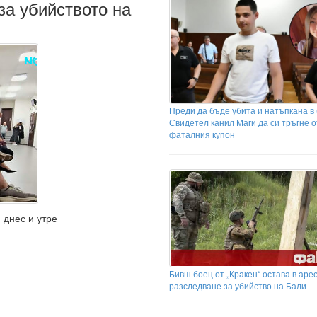
за убийството на
Преди да бъде убита и натъпкана в
Свидетел канил Маги да си тръгне о
фаталния купон
 днес и утре
Бивш боец от „Кракен“ остава в аре
разследване за убийство на Бали