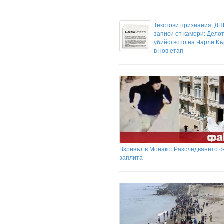
Текстови признания, ДН
записи от камери: Делот
убийството на Чарли Къ
в нов етап
Взривът в Монако: Разследването с
заплита