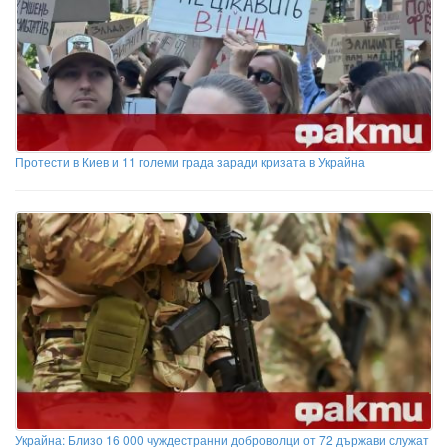
Протести в Киев и 11 големи града заради кризата в Украйна
Украйна: Близо 16 000 чуждестранни доброволци от 72 държави служат