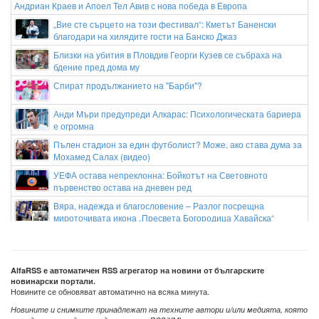
Андриан Краев и Апоел Тел Авив с нова победа в Европа
„Вие сте сърцето на този фестивал“: Кметът Баненски
благодари на хилядите гости на Банско Джаз
Близки на убития в Пловдив Георги Кузев се събраха на
бдение пред дома му
Спират продължанието на "Барби"?
Анди Мъри предупреди Алкарас: Психологическата бариера
е огромна
Пълен стадион за един футболист? Може, ако става дума за
Мохамед Салах (видео)
УЕФА остава непреклонна: Бойкотът на Световното
първенство остава на дневен ред
Вяра, надежда и благословение – Разлог посрещна
мироточивата икона „Пресвета Богородица Хавайска“
Мъж, облечен като Смъртта, се качи на покрива на болница в
Уелс (СНИМКА)
AlfaRSS е автоматичен RSS агрегатор на новини от българските
новинарски портали.
Новините се обновяват автоматично на всяка минута.
Новините и снимките принадлежат на техните автори и/или медията, която