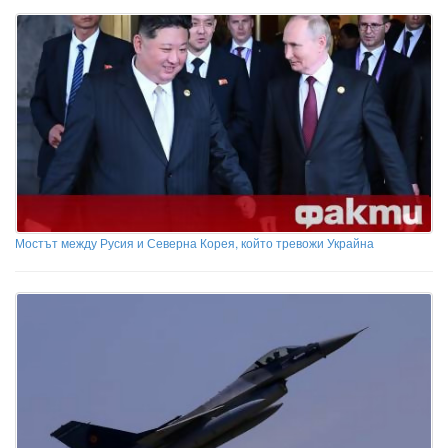
Мостът между Русия и Северна Корея, който тревожи Украйна