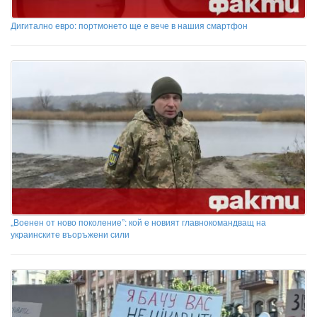
Дигитално евро: портмонето ще е вече в нашия смартфон
„Военен от ново поколение”: кой е новият главнокомандващ на
украинските въоръжени сили