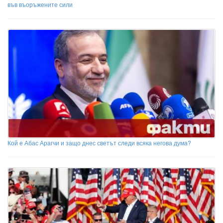
във въоръжените сили
Кой е Абас Арагчи и защо днес светът следи всяка негова дума?