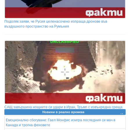
Подоляк заяви, че Русия целенасочено изпраща дронове във
въздушното пространство на Румъния
САЩ завършиха нощните си удари в Иран, Тръмп с извънредна среща
Новини в реално времеss
Емоционално сбогуване: Гаел Монфис изигра последния си мач в
Канада и трогна феновете