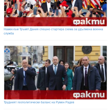
Намек към Тръмп! Дания спешно стартира схема за удължена военна
служба
Трудният геополитически баланс на Румен Радев