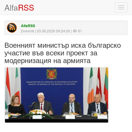
Alfa
RSS
Toggl
navig
AlfaRSS
Dnevnik
| 03.06.2026 09:24:00 |
61
Военният министър иска българско
участие във всеки проект за
модернизация на армията