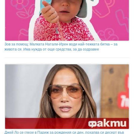
Зов за помощ: Малката Натали-Ирен води най-тежката битка – за
живота си. Има нужда от още средства, за да оздравее
Джей Ло се глези в Париж за рождения си ден, похапва си десерт във