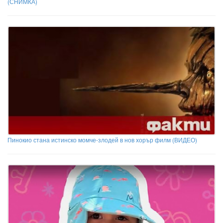
(СНИМКА)
Пинокио стана истинско момче-злодей в нов хорър филм (ВИДЕО)