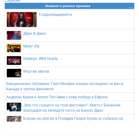
Сицилия
Новини в реално времеss
Сладоледаджията
Джун & Джон
Motor city
Katseye: Wild hearts
Мъртва хватка
Емоционално сбогуване: Гаел Монфис изигра последния си мач в
Канада и трогна феновете
Андриан Краев и Апоел Тел Авив с нова победа в Европа
„Вие сте сърцето на този фестивал“: Кметът Баненски
благодари на хилядите гости на Банско Джаз
Близки на убития в Пловдив Георги Кузев се събраха на
бдение пред дома му
Спират продължанието на "Барби"?