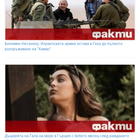
Бенямин Нетаняху: Израелската армия остава в Газа до пълното
разоръжаване на "Хамас"
Дъщерята на Гала на море в Гърция с бебето месец след раждането