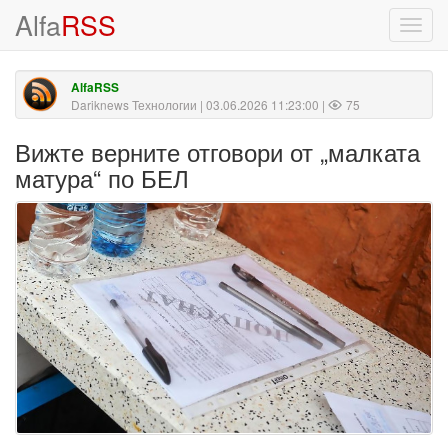
Alfa
RSS
Toggl
navig
AlfaRSS
Dariknews Технологии
| 03.06.2026 11:23:00 |
75
Вижте верните отговори от „малката
матура“ по БЕЛ