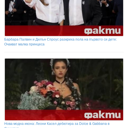
Барбара Палвин и Дилън Спроус разкриха пола на първото си дете:
Очакват малка принцеса
Нова модна икона: Леони Касел дебютира за Dolce & Gabbana в