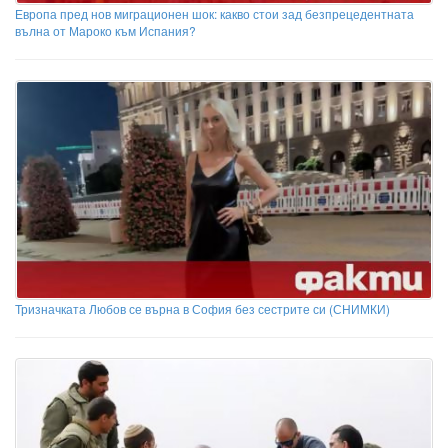
Европа пред нов миграционен шок: какво стои зад безпрецедентната
вълна от Мароко към Испания?
Тризначката Любов се върна в София без сестрите си (СНИМКИ)