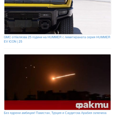
GMC отбелязва 25 години на HUMMER с лимитираната серия HUMMER
EV ICON | 25
Без ядрени амбиции! Пакистан, Турция и Саудитска Арабия сключиха