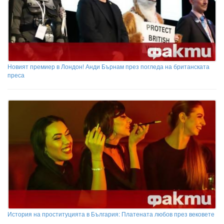
Новият премиер в Лондон! Анди Бърнам през погледа на британската
преса
История на проституцията в България: Платената любов през вековете