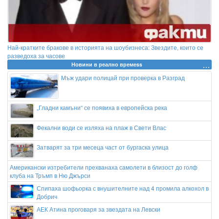
Най-кратките бракове в историята на шоубизнеса: Звездите, които се
разведоха за часове
Новини в реално времеss
Мъж удари полицай при проверка в Разград
„Гладни камъни“ се появиха в европейска река
Фекални води се изляха на плаж в Свети Влас
Затварят за три месеца част от бургаска улица
Американски изтребители прехванаха самолети в близост до голф
клуба на Тръмп в Ню Джърси
Спипаха шофьорка с внушителните над 4 промила алкохол в
Добрич
АЕК Атина проговаря за звездата на Левски