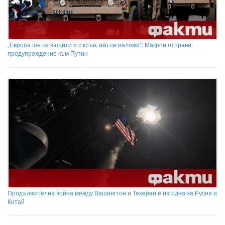
„Европа ще се защити и с кръв, ако се наложи“: Макрон отправи
предупреждение към Путин
Продължителна война между Вашингтон и Техеран е изгодна за Русия и
Китай