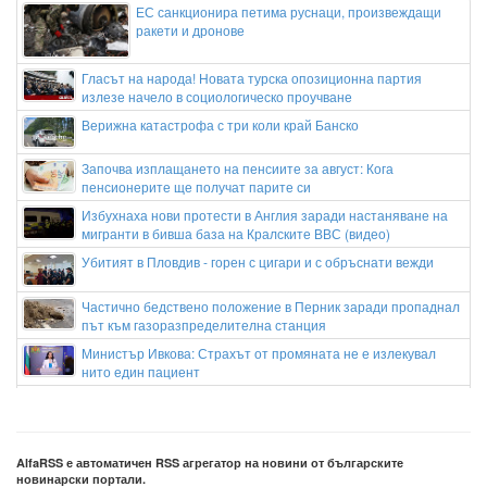
ЕС санкционира петима руснаци, произвеждащи
ракети и дронове
Гласът на народа! Новата турска опозиционна партия
излезе начело в социологическо проучване
Верижна катастрофа с три коли край Банско
Започва изплащането на пенсиите за август: Кога
пенсионерите ще получат парите си
Избухнаха нови протести в Англия заради настаняване на
мигранти в бивша база на Кралските ВВС (видео)
Убитият в Пловдив - горен с цигари и с обръснати вежди
Частично бедствено положение в Перник заради пропаднал
път към газоразпределителна станция
Министър Ивкова: Страхът от промяната не е излекувал
нито един пациент
Локомотив Пловдив обяви групата си за гостуването на
"Герена"
Бившата на Икарди показа формите си
AlfaRSS е автоматичен RSS агрегатор на новини от българските
новинарски портали.