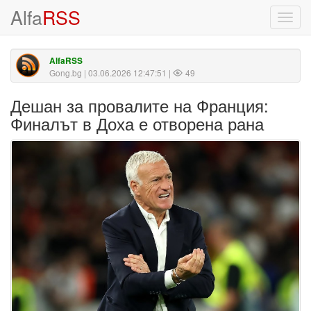
Alfa
RSS
Toggl
navig
AlfaRSS
Gong.bg
| 03.06.2026 12:47:51 |
49
Дешан за провалите на Франция:
Финалът в Доха е отворена рана