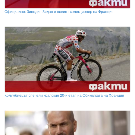
Официално: Зинедин Зидан е новият селекционер на Франция
Колумбиецът спечели кралския 20-и етап на Обиколката на Франция