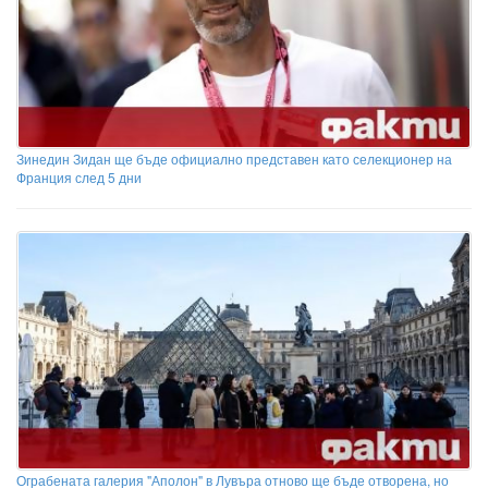
Зинедин Зидан ще бъде официално представен като селекционер на
Франция след 5 дни
Ограбената галерия "Аполон" в Лувъра отново ще бъде отворена, но