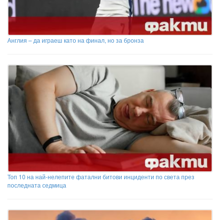
Англия – да играеш като на финал, но за бронза
Топ 10 на най-нелепите фатални битови инциденти по света през
последната седмица