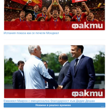
Испания показа как се печели Мондиал
Еманюел Макрон с емоционална благодарност към Дидие Дешан
Новини в реално времеss