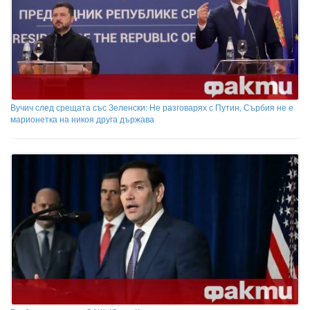
Вучич след срещата със Зеленски: Не разговарях с Путин, Сърбия не е
марионетка на никоя друга държава