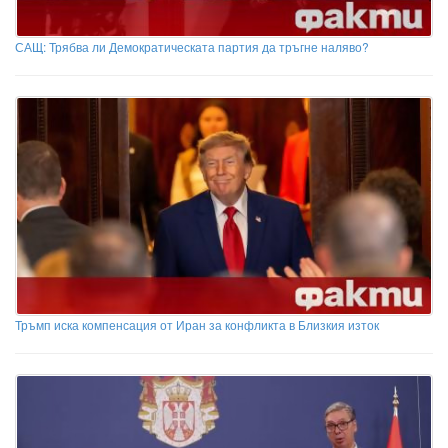
САЩ: Трябва ли Демократическата партия да тръгне наляво?
Тръмп иска компенсация от Иран за конфликта в Близкия изток