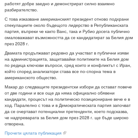
работят добре заедно и демонстрират силно взаимно
разбирателство.
С това изказване американският президент отново подхрани
спекулациите около бъдещото лидерство в Републиканската
партия, въпреки че както Ванс, така и Рубио досега публично
омаловажават възможността да се кандидатират за Белия дом
през 2028 г.
Двамата продължават редовно да участват в публични изяви
на администрацията, защитавайки политиките на Белия дом
по редица ключови въпроси, сред които и конфликтът с Иран,
който според анализатори става все по-спорна тема в
американското общество.
Макар до следващите президентски избори да остават повече
от две години и все още да няма официално обявени
кандидати, процесът на политическо позициониране вече е в
ход. Паралелно с това и в Демократическата партия започват
да се очертават потенциални претенденти, което подсказва,
че надпреварата за Белия дом през 2028 г. ще бъде широко
отворена.
Прочети цялата публикация