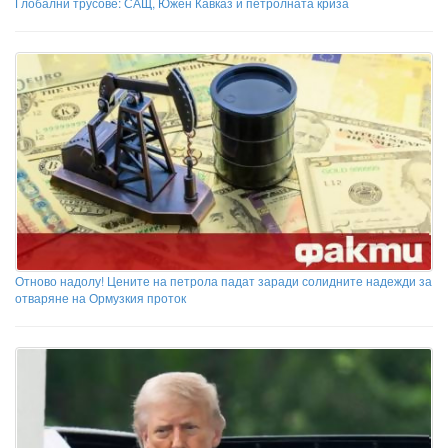
Глобални трусове: САЩ, Южен Кавказ и петролната криза
Отново надолу! Цените на петрола падат заради солидните надежди за
отваряне на Ормузкия проток