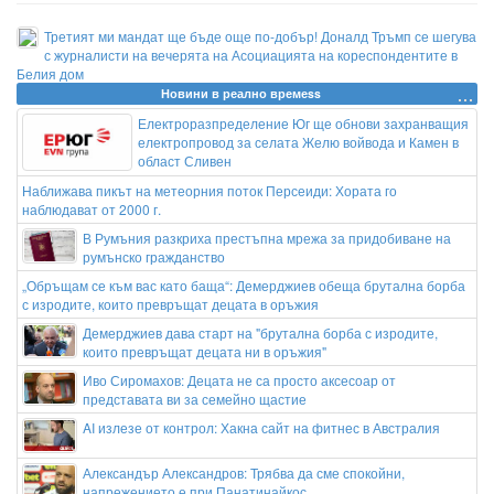
Третият ми мандат ще бъде още по-добър! Доналд Тръмп се шегува
с журналисти на вечерята на Асоциацията на кореспондентите в
Белия дом
Новини в реално времеss
Електроразпределение Юг ще обнови захранващия
електропровод за селата Желю войвода и Камен в
област Сливен
Наближава пикът на метеорния поток Персеиди: Хората го
наблюдават от 2000 г.
В Румъния разкриха престъпна мрежа за придобиване на
румънско гражданство
„Обръщам се към вас като баща“: Демерджиев обеща брутална борба
с изродите, които превръщат децата в оръжия
Демерджиев дава старт на "брутална борба с изродите,
които превръщат децата ни в оръжия"
Иво Сиромахов: Децата не са просто аксесоар от
представата ви за семейно щастие
AI излезе от контрол: Хакна сайт на фитнес в Австралия
Александър Александров: Трябва да сме спокойни,
напрежението е при Панатинайкос