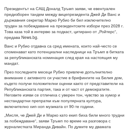
Президентът на САЩ Доналд Тръмп заяви, че евентуален
предизборен тандем между вицепрезидента Джей Ди Ванс и
държавния секретар Марко Рубио би бил изключително
труден за побеждаване на президентските избори през 2028 г.
Това каза той в интервю за подкаст, цитирано от „Ройтерс“,
предава News.bg.
Ванс и Рубио отдавна са сред имената, които най-често се
споменават като потенциални наследници на Тръмп в битката
за републиканската номинация след края на настоящия му
мандат.
През последните месеци Рубио привлече допълнително
внимание с активното си участие в брифингите на Белия дом,
където получи положителни оценки както от представители на
Републиканската партия, така и от част от демократите.
Неговите изяви се отличиха с уверен тон, чувство за хумор и
нестандартни препратки към популярната култура,
включително хип-хоп музиката от 90-те години.
„Мисля, че Джей Ди и Марко като екип биха били много трудни
за побеждаване“, заяви Тръмп по време на разговора с
журналистката Миранда Дивайн. По думите му двамата