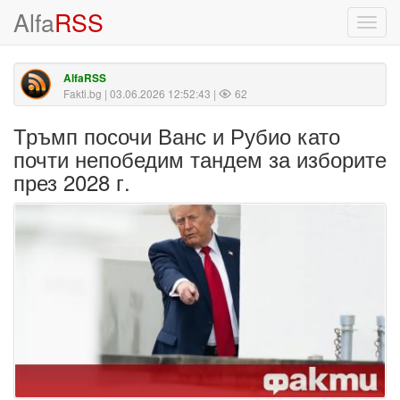
Alfa
RSS
Toggl
navig
AlfaRSS
Fakti.bg
| 03.06.2026 12:52:43 |
62
Тръмп посочи Ванс и Рубио като
почти непобедим тандем за изборите
през 2028 г.