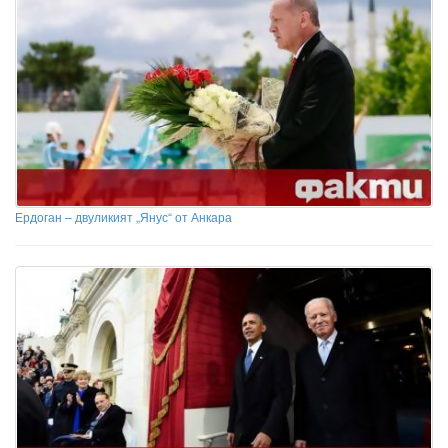
Ердоган – двуликият „Янус“ от Анкара