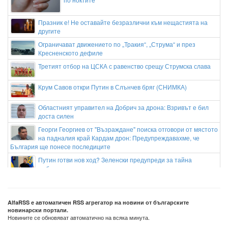
Празник е! Не оставайте безразлични към нещастията на
другите
Ограничават движението по „Тракия“, „Струма“ и през
Кресненското дефиле
Третият отбор на ЦСКА с равенство срещу Струмска слава
Крум Савов откри Путин в Слънчев бряг (СНИМКА)
Областният управител на Добрич за дрона: Взривът е бил
доста силен
Георги Георгиев от "Възраждане" поиска отговори от мястото
на падналия край Кардам дрон: Предупреждавахме, че
България ще понесе последиците
Путин готви нов ход? Зеленски предупреди за тайна
мобилизация
На 9 август почитаме Свети апостол Матий
Лъчетерапия и хормонална терапия! Ракът на простатата
AlfaRSS е автоматичен RSS агрегатор на новини от българските
новинарски портали.
на Джо Байдън се е разпространил
Новините се обновяват автоматично на всяка минута.