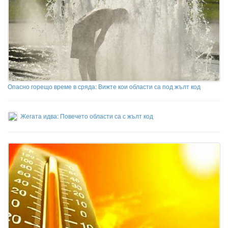
Опасно горещо време в сряда: Вижте кои области са под жълт код
Жегата идва: Повечето области са с жълт код