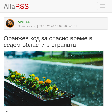
Alfa
RSS
Toggl
navig
AlfaRSS
Novanews.bg
| 03.06.2026 13:07:56 |
51
Оранжев код за опасно време в
седем области в страната