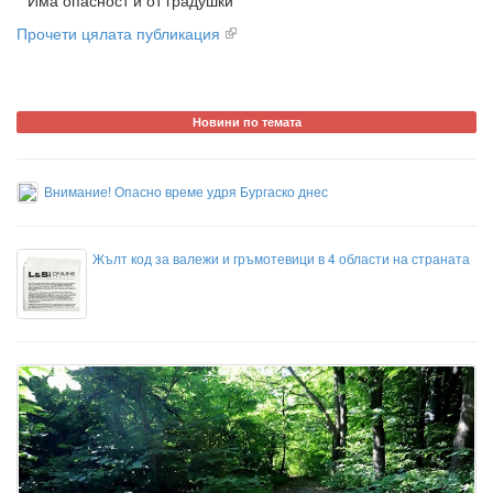
Има опасност и от градушки
Прочети цялата публикация
Новини по темата
Внимание! Опасно време удря Бургаско днес
Жълт код за валежи и гръмотевици в 4 области на страната