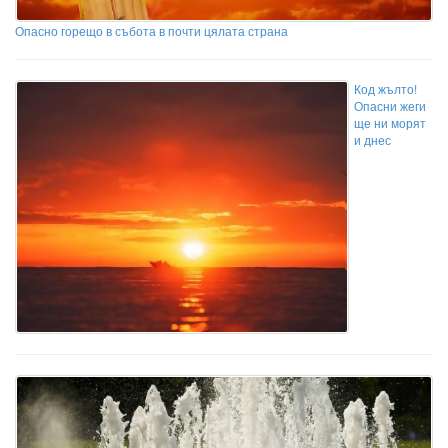
Опасно горещо в събота в почти цялата страна
Код жълто!
Опасни жеги
ще ни морят
и днес