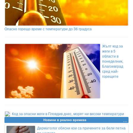
Опасно горещо време с температури до 36 градуса
Жълт код за
жеги в 5
области в
понеделник,
Благоевград
сред най-
горещите
Код за опасни жеги в Пловдив днес, морят ни високи температури
Новини в реално времеss
Дерматолог обясни кои са причините за бели петна
по ноктите