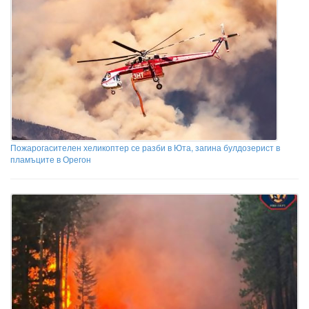
Пожарогасителен хеликоптер се разби в Юта, загина булдозерист в
пламъците в Орегон