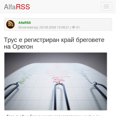
Alfa
RSS
Toggl
navig
AlfaRSS
Novanews.bg
| 03.06.2026 13:08:21 |
51
Трус е регистриран край бреговете
на Орегон