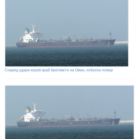
Снаряд удари кораб край бреговете на Оман, избухна пожар