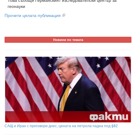
Това съобщи Германският изследователски център за
геонауки
Прочети цялата публикация
Новини по темата
САЩ и Иран с преговори днес, цената на петрола падна под $82