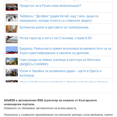
Предстои ли в Русия нова мобилизация?
Тайфунът "Делфин“ удари Китай, над 1 млн. души са
евакуирани, хиляди полети са отменени (видео)
Булчинска рокля в цветовете на трибагреника
Розов таратор е хитът на Слънчака, струва 6,50
Букурещ: Румънската армия анализира възможностите си за
бързо идентифициране и сваляне на дронове
Гори сграда на бивше училище в центъра на Монтана
(ВИДЕО+СНИМКИ)
Русия и Украйна си размениха удари – щети в Одеса и
Белгород
Ирина Шейк показа перфектна фигура в бели мини бикини
(СНИМКА)
AlfaRSS е автоматичен RSS агрегатор на новини от българските
новинарски портали.
Новините се обновяват автоматично на всяка минута.
Новините и снимките принадлежат на техните автори и/или медията, която