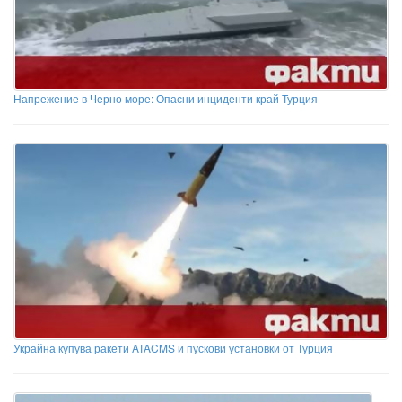
Напрежение в Черно море: Опасни инциденти край Турция
Украйна купува ракети ATACMS и пускови установки от Турция