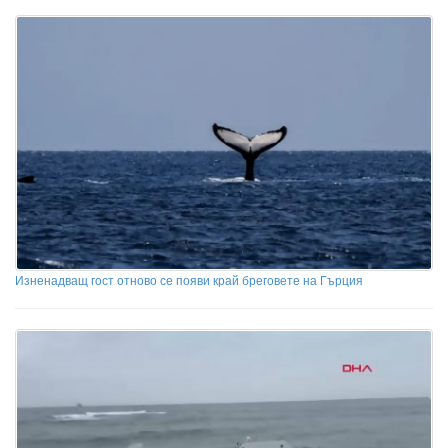
Изненадващ гост отново се появи край бреговете на Гърция