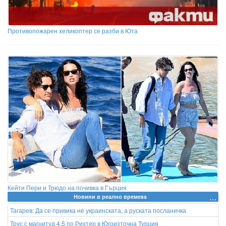
Противопожарен хеликоптер се разби в Юта
Кейти Пери и Трюдо на почивка в Гърция
Новини в реално времеss
Тагарев: Да се привика не украинската, а руската посланичка
Трус с магнитуд 4,5 по Рихтер в Югоизточна Турция