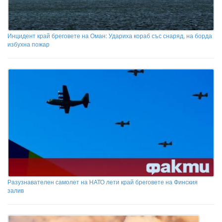
Инцидент край бреговете на Оман: Удариха кораб със снаряд, на борда
избухна пожар
Разузнавателен самолет на НАТО лети край бреговете на Финския
залив