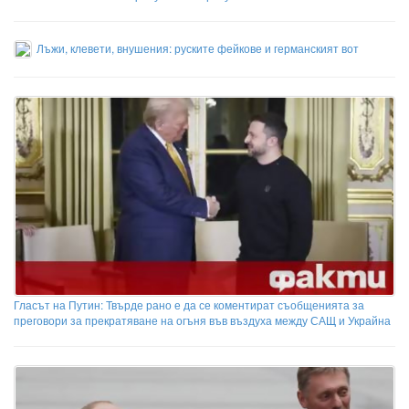
Лъжи, клевети, внушения: руските фейкове и германският вот
Гласът на Путин: Твърде рано е да се коментират съобщенията за
преговори за прекратяване на огъня във въздуха между САЩ и Украйна