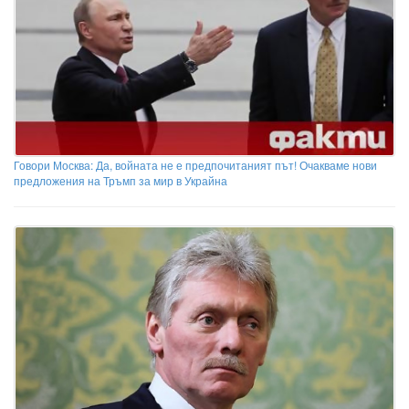
Говори Москва: Да, войната не е предпочитаният път! Очакваме нови
предложения на Тръмп за мир в Украйна