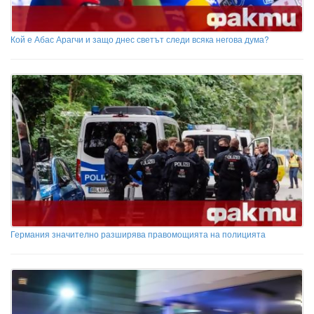
Кой е Абас Арагчи и защо днес светът следи всяка негова дума?
Германия значително разширява правомощията на полицията