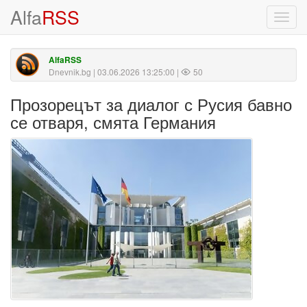
Alfa
RSS
Toggl
navig
AlfaRSS
Dnevnik.bg
| 03.06.2026 13:25:00 |
50
Прозорецът за диалог с Русия бавно
се отваря, смята Германия