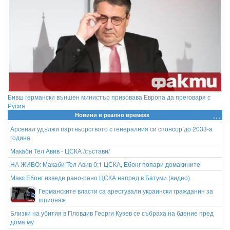
Бивш германски външен министър призовава Европа да преговаря с
Русия
Новини в реално времеss
Арсенал удължи партньорството с генералния си спонсор до 2033-а
година
Макаби Тел Авив - ЦСКА /състави/
НА ЖИВО: Макаби Тел Авив 0:1 ЦСКА, Ебонг попари домакините
Макс Ебонг изведе рано-рано ЦСКА напред в Батуми (видео)
Германските власти са арестували украински гражданин за
шпионаж
Близки на убития в Пловдив Георги Кузев се събраха на бдение пред
дома му