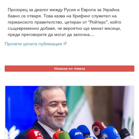
Прозорец за диалог между Русия и Европа за Украйна
бавно се отваря. Това казва на брифинг служител на
германското правителство, цитиран от "Ройтерс", който
същевременно добавя, че вероятно ще минат месеци,
преди преговорите да могат да започна....
Прочети цялата публикация
Новини по темата