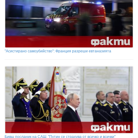
"Асистирано самоубийство": Франция разреши евтаназията
Бивш посланик на САЩ: "Путин се страхува от всичко и всички"