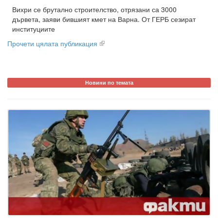
Вихри се брутално строителство, отрязани са 3000
дървета, заяви бившият кмет на Варна. От ГЕРБ сезират
институциите
Прочети цялата публикация
Новини по темата