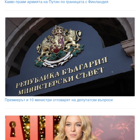
Какво прави армията на Путин по границата с Финландия
Премиерът и 10 министри отговарят на депутатски въпроси