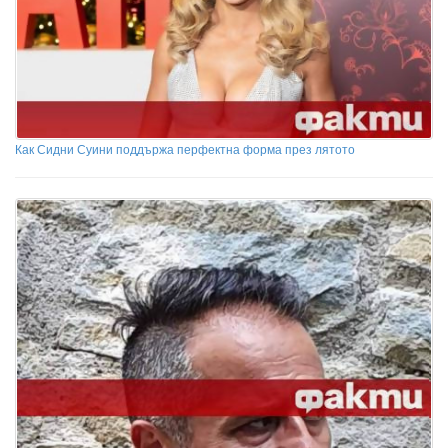
Как Сидни Суини поддържа перфектна форма през лятото