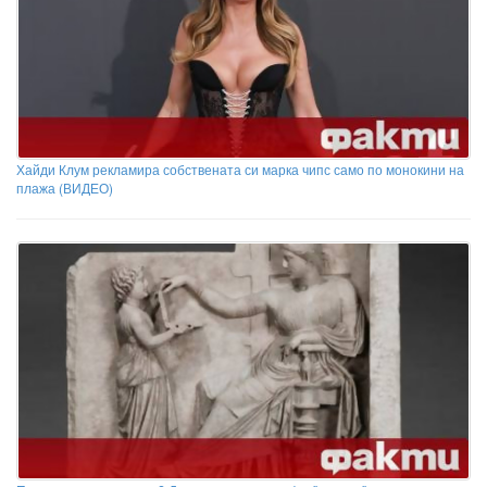
Хайди Клум рекламира собствената си марка чипс само по монокини на
плажа (ВИДЕО)