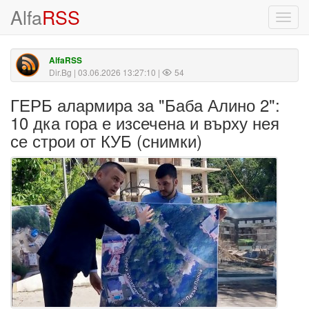
Alfa
RSS
Toggl
navig
AlfaRSS
Dir.Bg
| 03.06.2026 13:27:10 |
54
ГЕРБ алармира за "Баба Алино 2":
10 дка гора е изсечена и върху нея
се строи от КУБ (снимки)