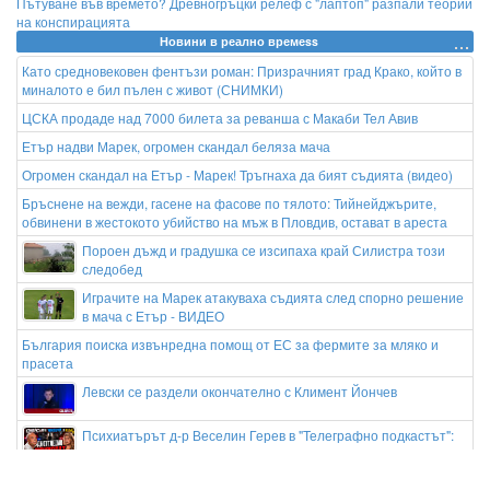
Пътуване във времето? Древногръцки релеф с "лаптоп" разпали теории
на конспирацията
Новини в реално времеss
Като средновековен фентъзи роман: Призрачният град Крако, който в
миналото е бил пълен с живот (СНИМКИ)
ЦСКА продаде над 7000 билета за реванша с Макаби Тел Авив
Етър надви Марек, огромен скандал беляза мача
Огромен скандал на Етър - Марек! Тръгнаха да бият съдията (видео)
Бръснене на вежди, гасене на фасове по тялото: Тийнейджърите,
обвинени в жестокото убийство на мъж в Пловдив, остават в ареста
Пороен дъжд и градушка се изсипаха край Силистра този
следобед
Играчите на Марек атакуваха съдията след спорно решение
в мача с Етър - ВИДЕО
България поиска извънредна помощ от ЕС за фермите за мляко и
прасета
Левски се раздели окончателно с Климент Йончев
Психиатърът д-р Веселин Герев в "Телеграфно подкастът":
Отглеждат се деца психопати