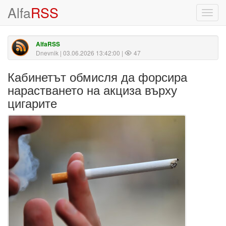
Alfa
RSS
Toggl
navig
AlfaRSS
Dnevnik
| 03.06.2026 13:42:00 |
47
Кабинетът обмисля да форсира
нарастването на акциза върху
цигарите