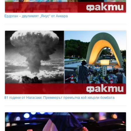
Ердоган – двуликият „Янус“ от Анкара
81 години от Нагасаки: Премиерът премълча кой хвърли бомбата