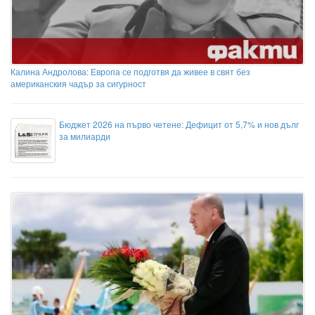
Калина Андролова: Европа се подготвя да живее в свят без
американския чадър за сигурност
Бюджет 2026 на първо четене: Дефицит от 5,7% и нов дълг
за милиарди