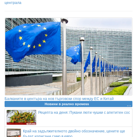
централа
Балканите в центъра на нов търговски спор между ЕС и Китай
Новини в реално времеss
Рецепта на деня: Пукани люти чушки с апетитен сос
Край на задължителното двойно обозначение, цените ще
бъдат изписани само в евро