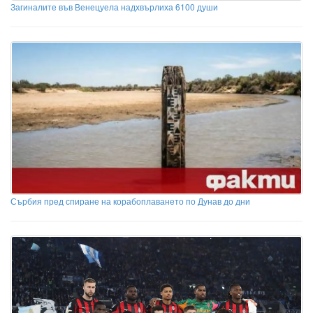
Загиналите във Венецуела надхвърлиха 6100 души
Сърбия пред спиране на корабоплаването по Дунав до дни