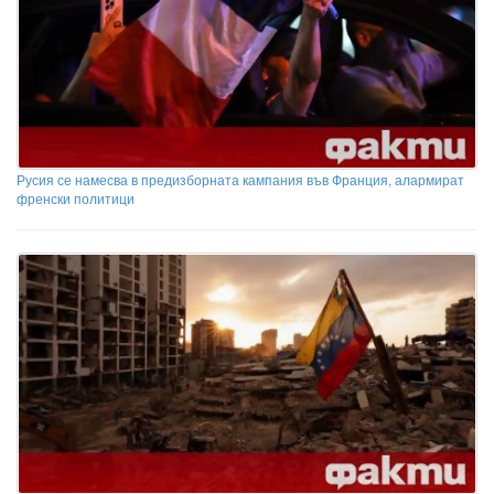
Русия се намесва в предизборната кампания във Франция, алармират
френски политици