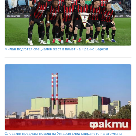
Милан подготвя специален жест в памет на Франко Барези
Словакия предлага помощ на Унгария след спирането на атомната