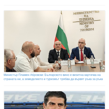
Министър Пламен Абровски: Българското вино е визитна картичка на
страната ни, а земеделието и туризмът трябва да вървят ръка за ръка