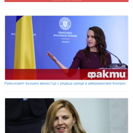
Румънският външен министър с редица срещи в американския Конгрес