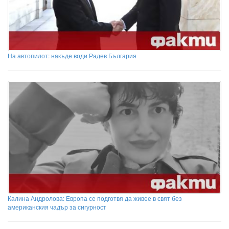
На автопилот: накъде води Радев България
Калина Андролова: Европа се подготвя да живее в свят без
американския чадър за сигурност