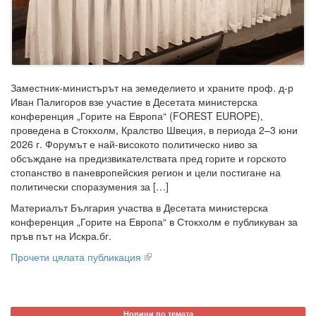
Заместник-министърът на земеделието и храните проф. д-р
Иван Палигоров взе участие в Десетата министерска
конференция „Горите на Европа“ (FOREST EUROPE),
проведена в Стокхолм, Кралство Швеция, в периода 2–3 юни
2026 г. Форумът е най-високото политическо ниво за
обсъждане на предизвикателствата пред горите и горското
стопанство в паневропейския регион и цели постигане на
политически споразумения за […]
Материалът България участва в Десетата министерска
конференция „Горите на Европа“ в Стокхолм е публикуван за
пръв път на Искра.бг.
Прочети цялата публикация
Новини по темата