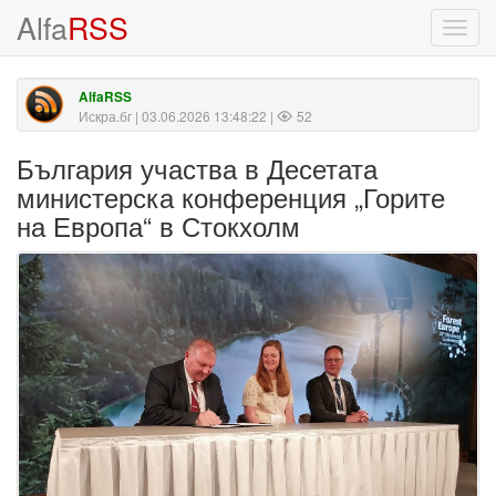
Alfa
RSS
Toggl
navig
AlfaRSS
Искра.бг
| 03.06.2026 13:48:22 |
52
България участва в Десетата
министерска конференция „Горите
на Европа“ в Стокхолм