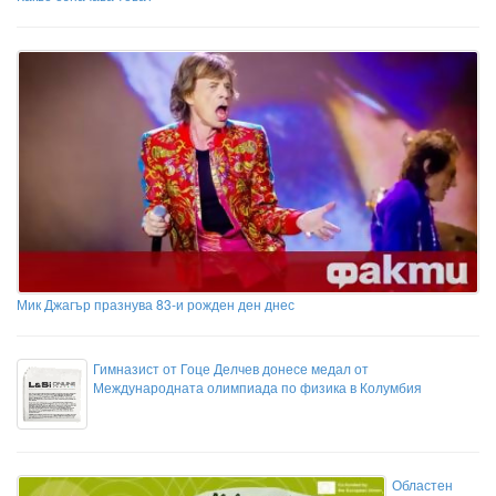
Мик Джагър празнува 83-и рожден ден днес
Гимназист от Гоце Делчев донесе медал от
Международната олимпиада по физика в Колумбия
Областен