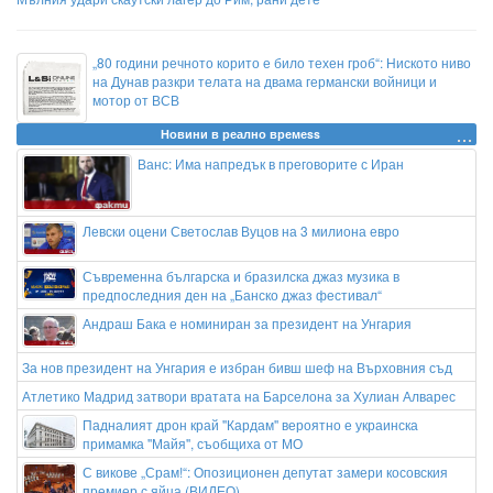
„80 години речното корито е било техен гроб“: Ниското ниво
на Дунав разкри телата на двама германски войници и
мотор от ВСВ
Новини в реално времеss
Ванс: Има напредък в преговорите с Иран
Левски оцени Светослав Вуцов на 3 милиона евро
Съвременна българска и бразилска джаз музика в
предпоследния ден на „Банско джаз фестивал“
Андраш Бака е номиниран за президент на Унгария
За нов президент на Унгария е избран бивш шеф на Върховния съд
Атлетико Мадрид затвори вратата на Барселона за Хулиан Алварес
Падналият дрон край ''Кардам'' вероятно е украинска
примамка ''Майя'', съобщиха от МО
С викове „Срам!“: Опозиционен депутат замери косовския
премиер с яйца (ВИДЕО)