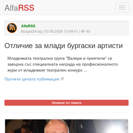
Alfa
RSS
Toggl
navig
AlfaRSS
Burgas24.bg
| 03.06.2026 13:49:41 |
40
Отличие за млади бургаски артисти
Младежката театрална група "Валери и приятели“ се
завърна със специалната награда на професионалното
жури от младежкия театрален конкурс ...
Прочети цялата публикация
Новини по темата