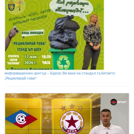
информационен център – Бургас Ви кани на стендъп събитието
„Рециклирай това!“