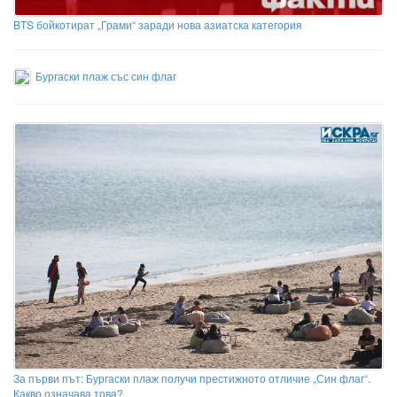
BTS бойкотират „Грами“ заради нова азиатска категория
Бургаски плаж със син флаг
За първи път: Бургаски плаж получи престижното отличие „Син флаг“.
Какво означава това?