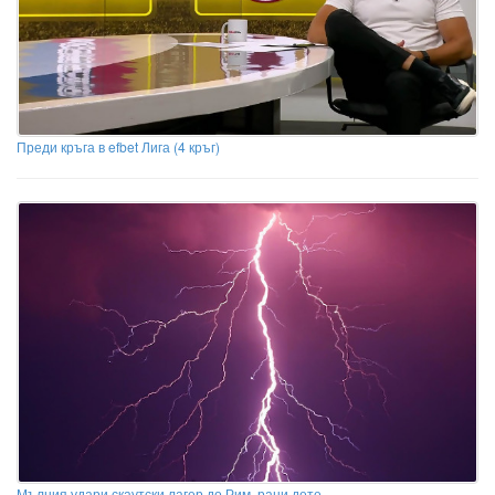
Преди кръга в efbet Лига (4 кръг)
Мълния удари скаутски лагер до Рим, рани дете