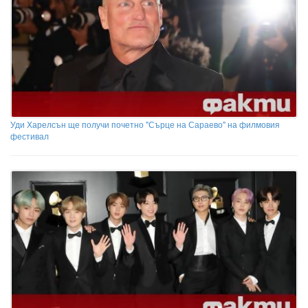
Уди Харелсън ще получи почетно "Сърце на Сараево" на филмовия
фестивал