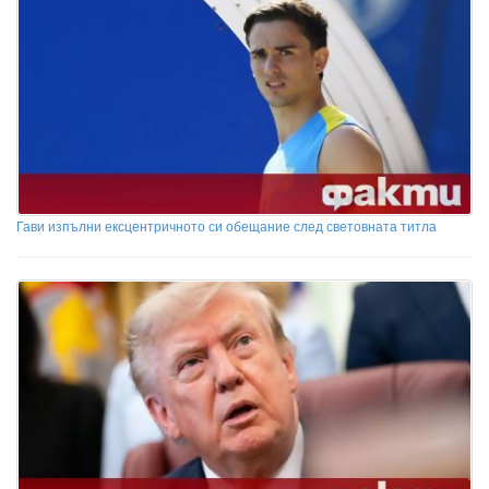
Гави изпълни ексцентричното си обещание след световната титла