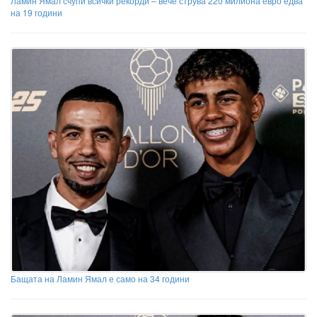
Ламин Ямал счупи всички рекорди – вече струва 220 милиона евро едва
на 19 години
Бащата на Ламин Ямал е само на 34 години