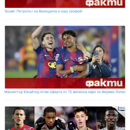
Тръмп: Петролът на Венецуела е наш трофей!
Манчестър Юнайтед готви оферта от 70 милиона евро за Фермин Лопес