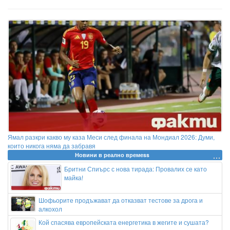
Ямал разкри какво му каза Меси след финала на Мондиал 2026: Думи,
които никога няма да забравя
Новини в реално времеss
Бритни Спиърс с нова тирада: Провалих се като
майка!
Шофьорите продъжават да отказват тестове за дрога и
алкохол
Кой спасява европейската енергетика в жегите и сушата?