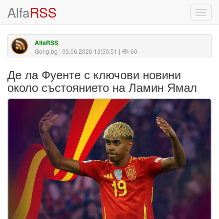
Alfa
RSS
Toggl
navig
AlfaRSS
Gong.bg
| 03.06.2026 13:50:51 |
60
Де ла Фуенте с ключови новини
около състоянието на Ламин Ямал