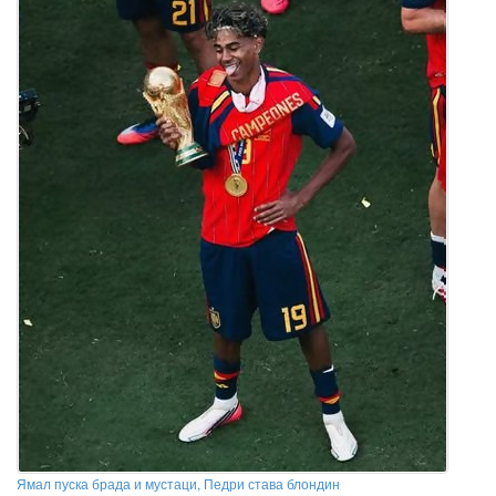
Ямал пуска брада и мустаци, Педри става блондин