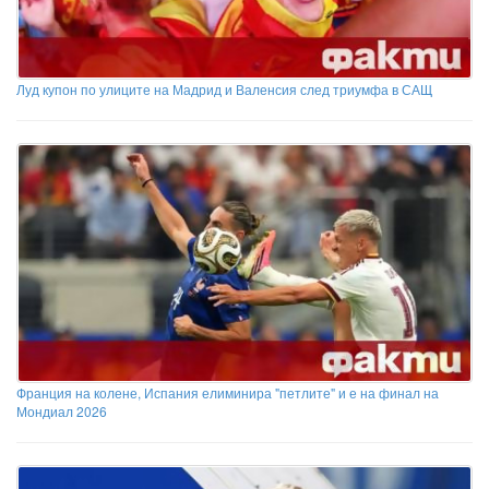
Луд купон по улиците на Мадрид и Валенсия след триумфа в САЩ
Франция на колене, Испания елиминира "петлите" и е на финал на
Мондиал 2026