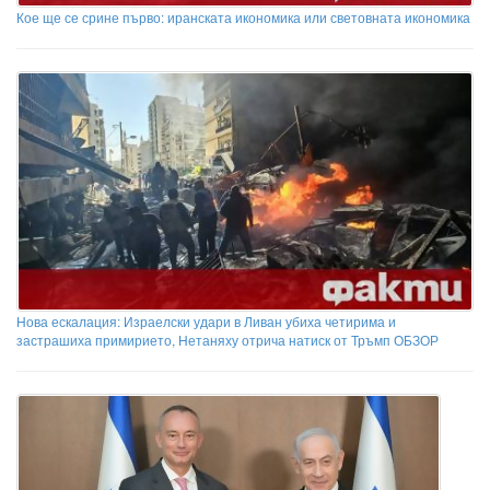
Кое ще се срине първо: иранската икономика или световната икономика
Нова ескалация: Израелски удари в Ливан убиха четирима и
застрашиха примирието, Нетаняху отрича натиск от Тръмп ОБЗОР