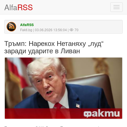
Alfa
RSS
Toggl
navig
AlfaRSS
Fakti.bg
| 03.06.2026 13:56:04 |
70
Тръмп: Нарекох Нетаняху „луд“
заради ударите в Ливан