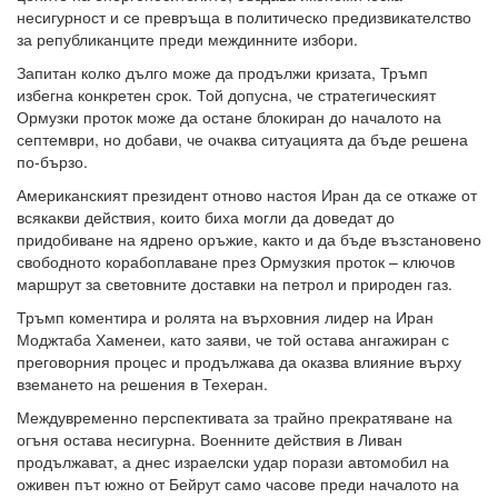
несигурност и се превръща в политическо предизвикателство
за републиканците преди междинните избори.
Запитан колко дълго може да продължи кризата, Тръмп
избегна конкретен срок. Той допусна, че стратегическият
Ормузки проток може да остане блокиран до началото на
септември, но добави, че очаква ситуацията да бъде решена
по-бързо.
Американският президент отново настоя Иран да се откаже от
всякакви действия, които биха могли да доведат до
придобиване на ядрено оръжие, както и да бъде възстановено
свободното корабоплаване през Ормузкия проток – ключов
маршрут за световните доставки на петрол и природен газ.
Тръмп коментира и ролята на върховния лидер на Иран
Моджтаба Хаменеи, като заяви, че той остава ангажиран с
преговорния процес и продължава да оказва влияние върху
вземането на решения в Техеран.
Междувременно перспективата за трайно прекратяване на
огъня остава несигурна. Военните действия в Ливан
продължават, а днес израелски удар порази автомобил на
оживен път южно от Бейрут само часове преди началото на