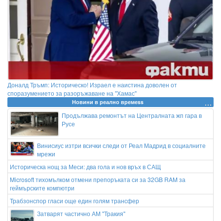
Доналд Тръмп: Историческо! Израел е наистина доволен от
споразумението за разоръжаване на "Хамас"
Новини в реално времеss
Продължава ремонтът на Централната жп гара в
Русе
Винисиус изтри всички следи от Реал Мадрид в социалните
мрежи
Историческа нощ за Меси: два гола и нов връх в САЩ
Microsoft тихомълком отмени препоръката си за 32GB RAM за
геймърските компютри
Трабзонспор гласи още един голям трансфер
Затварят частично АМ "Тракия"