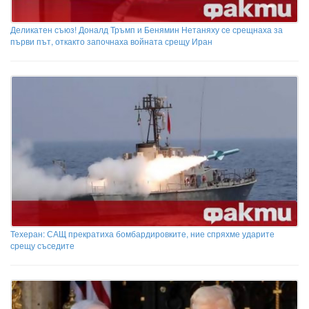
Деликатен съюз! Доналд Тръмп и Бенямин Нетаняху се срещнаха за
първи път, откакто започнаха войната срещу Иран
Техеран: САЩ прекратиха бомбардировките, ние спряхме ударите
срещу съседите