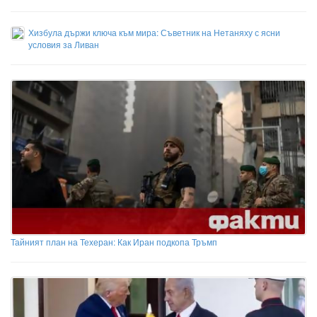
Хизбула държи ключа към мира: Съветник на Нетаняху с ясни
условия за Ливан
Тайният план на Техеран: Как Иран подкопа Тръмп