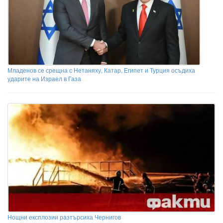
Младенов се срещна с Нетаняху, Катар, Египет и Турция осъдиха
ударите на Израел в Газа
Нощни експлозии разтърсиха Чернигов