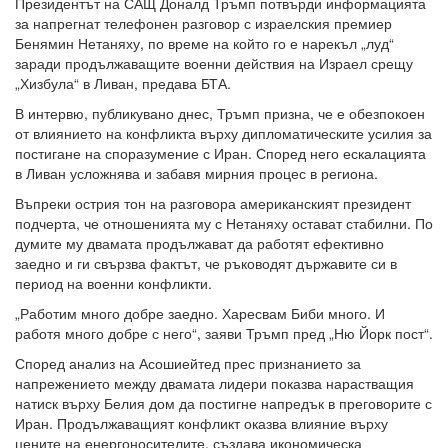
Президентът на САЩ Доналд Тръмп потвърди информацията
за напрегнат телефонен разговор с израелския премиер
Бенямин Нетаняху, по време на който го е нарекъл „луд“
заради продължаващите военни действия на Израел срещу
„Хизбула“ в Ливан, предава БТА.
В интервю, публикувано днес, Тръмп призна, че е обезпокоен
от влиянието на конфликта върху дипломатическите усилия за
постигане на споразумение с Иран. Според него ескалацията
в Ливан усложнява и забавя мирния процес в региона.
Въпреки острия тон на разговора американският президент
подчерта, че отношенията му с Нетаняху остават стабилни. По
думите му двамата продължават да работят ефективно
заедно и ги свързва фактът, че ръководят държавите си в
период на военни конфликти.
„Работим много добре заедно. Харесвам Биби много. И
работя много добре с него“, заяви Тръмп пред „Ню Йорк пост“.
Според анализ на Асошиейтед прес признанието за
напрежението между двамата лидери показва нарастващия
натиск върху Белия дом да постигне напредък в преговорите с
Иран. Продължаващият конфликт оказва влияние върху
цените на енергоносителите, създава икономическа