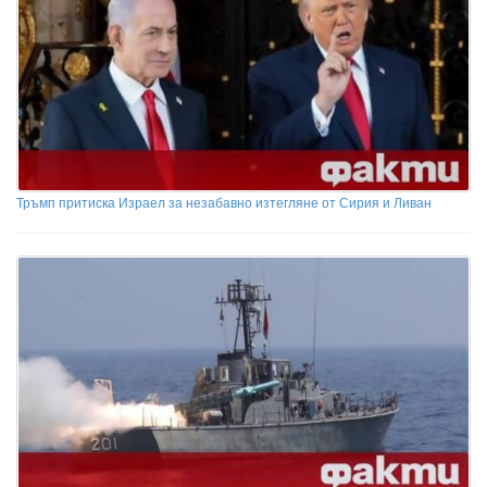
Тръмп притиска Израел за незабавно изтегляне от Сирия и Ливан