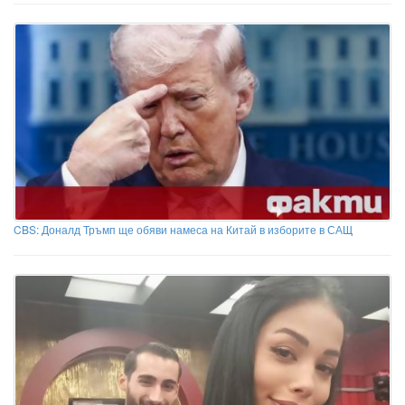
CBS: Доналд Тръмп ще обяви намеса на Китай в изборите в САЩ