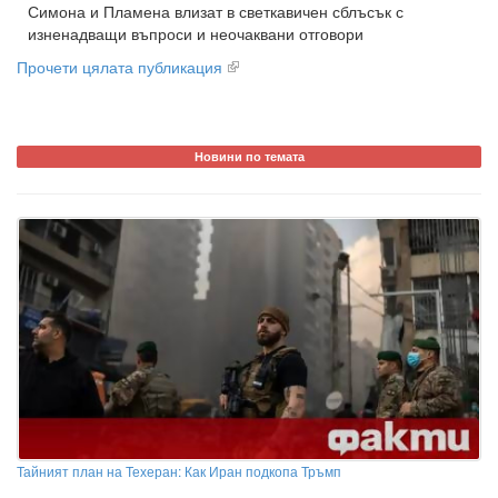
Симона и Пламена влизат в светкавичен сблъсък с
изненадващи въпроси и неочаквани отговори
Прочети цялата публикация
Новини по темата
Тайният план на Техеран: Как Иран подкопа Тръмп