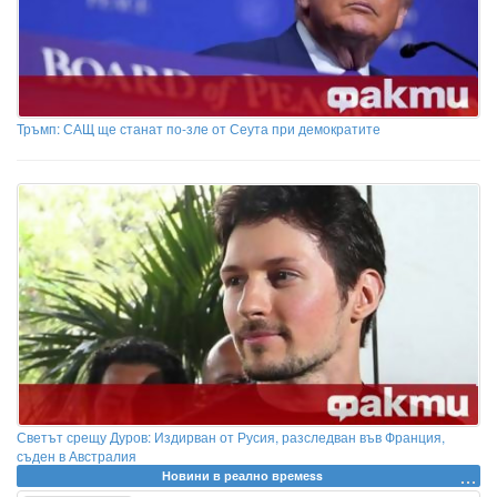
Тръмп: САЩ ще станат по-зле от Сеута при демократите
Светът срещу Дуров: Издирван от Русия, разследван във Франция,
съден в Австралия
Новини в реално времеss