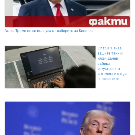
Axios: Тръмп не се вълнува от изборите за Конгрес
ChatGPT знае
вашите тайни:
какви данни
събира
изкуственият
интелект и как да
се защитите