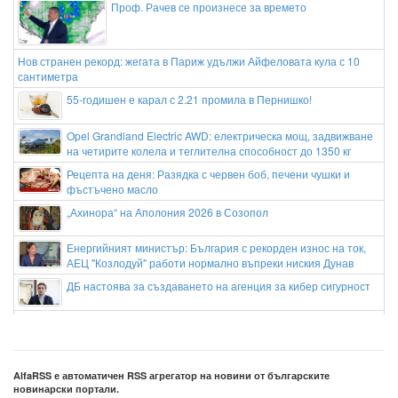
Проф. Рачев се произнесе за времето
Нов странен рекорд: жегата в Париж удължи Айфеловата кула с 10
сантиметра
55-годишен е карал с 2.21 промила в Пернишко!
Opel Grandland Electric AWD: електрическа мощ, задвижване
на четирите колела и теглителна способност до 1350 кг
Рецепта на деня: Разядка с червен боб, печени чушки и
фъстъчено масло
„Ахинора“ на Аполония 2026 в Созопол
Енергийният министър: България с рекорден износ на ток,
АЕЦ "Козлодуй" работи нормално въпреки ниския Дунав
ДБ настоява за създаването на агенция за кибер сигурност
Meta с нова глоба от 567 млн.$ по делото за безопасността
на децата
Огромно количество марихуана е открито при спецакция на
полицията в Старозагорско
AlfaRSS е автоматичен RSS агрегатор на новини от българските
новинарски портали.