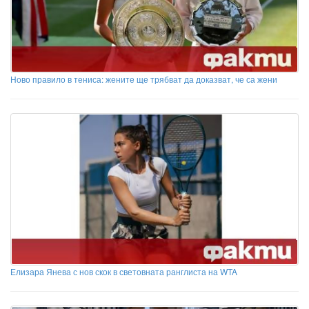
Ново правило в тениса: жените ще трябват да доказват, че са жени
Елизара Янева с нов скок в световната ранглиста на WTA