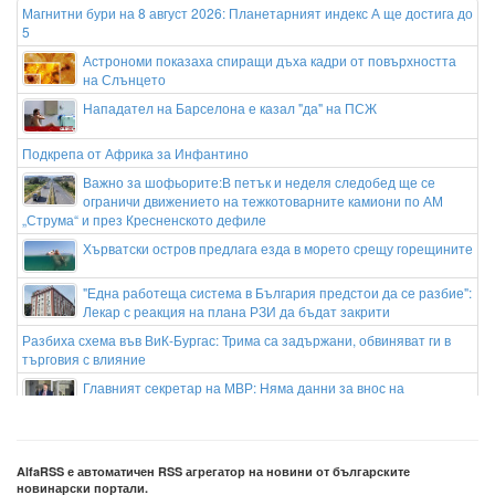
Магнитни бури на 8 август 2026: Планетарният индекс А ще достига до
5
Астрономи показаха спиращи дъха кадри от повърхността
на Слънцето
Нападател на Барселона е казал "да" на ПСЖ
Подкрепа от Африка за Инфантино
Важно за шофьорите:В петък и неделя следобед ще се
ограничи движението на тежкотоварните камиони по АМ
„Струма“ и през Кресненското дефиле
Хърватски остров предлага езда в морето срещу горещините
"Една работеща система в България предстои да се разбие":
Лекар с реакция на плана РЗИ да бъдат закрити
Разбиха схема във ВиК-Бургас: Трима са задържани, обвиняват ги в
търговия с влияние
Главният секретар на МВР: Няма данни за внос на
фентанил, производството е в България
Близки на жестоко убития мъж в Пловдив: Не е проявявал интерес към
деца, мечтаеше за жена и семейство
AlfaRSS е автоматичен RSS агрегатор на новини от българските
новинарски портали.