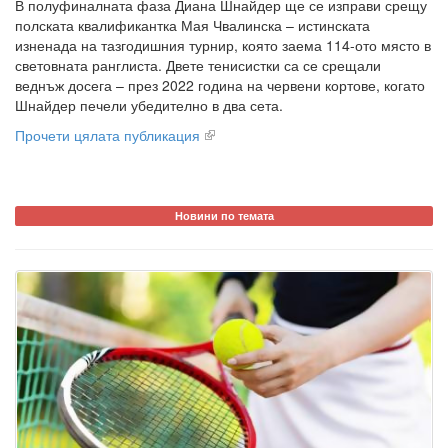
В полуфиналната фаза Диана Шнайдер ще се изправи срещу
полската квалификантка Мая Чвалинска – истинската
изненада на тазгодишния турнир, която заема 114-ото място в
световната ранглиста. Двете тенисистки са се срещали
веднъж досега – през 2022 година на червени кортове, когато
Шнайдер печели убедително в два сета.
Прочети цялата публикация
Новини по темата