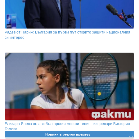
Радев от Париж: България за първи път открито защити националния
си интерес
Елизара Янева оглави българския женски тенис - изпревари Виктория
Томова
Новини в реално времеss