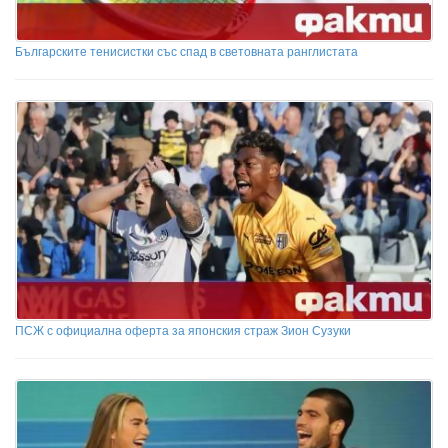
Българските тенисистки със спад в световната ранглистата
ПСЖ с официална оферта за японския страж Зион Сузуки