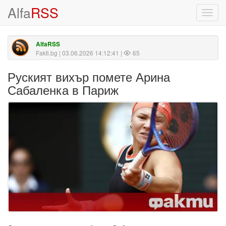
Alfa
RSS
Toggl
navig
AlfaRSS
Fakti.bg
| 03.06.2026 14:12:41 |
65
Руският вихър помете Арина
Сабаленка в Париж