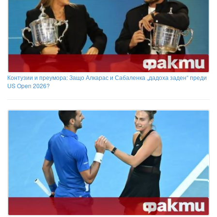
Контузии и преумора: Защо Алкарас и Сабаленка „дадоха заден“ преди
US Open 2026?