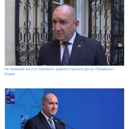
Не приемам акъл от партиите, довели страната дотук: Премиерът
Радев