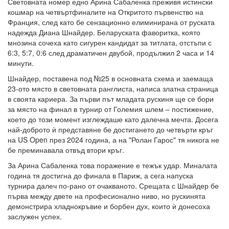
Световната номер едно Арина Сабаленка преживя истински
кошмар на четвъртфиналите на Откритото първенство на
Франция, след като бе сензационно елиминирана от руската
надежда Диана Шнайдер. Беларуската фаворитка, която
мнозина сочеха като сигурен кандидат за титлата, отстъпи с
6:3, 5:7, 0:6 след драматичен двубой, продължил 2 часа и 14
минути.
Шнайдер, поставена под №25 в основната схема и заемаща
23-ото място в световната ранглиста, написа златна страница
в своята кариера. За първи път младата рускиня ще се бори
за място на финал в турнир от Големия шлем – постижение,
което до този момент изглеждаше като далечна мечта. Досега
най-доброто ѝ представяне бе достигането до четвърти кръг
на US Open през 2024 година, а на "Ролан Гарос" тя никога не
бе преминавала отвъд втори кръг.
За Арина Сабаленка това поражение е тежък удар. Миналата
година тя достигна до финала в Париж, а сега напуска
турнира далеч по-рано от очакваното. Срещата с Шнайдер бе
първа между двете на професионално ниво, но рускинята
демонстрира хладнокръвие и борбен дух, които ѝ донесоха
заслужен успех.