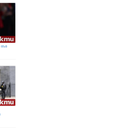
 във
и