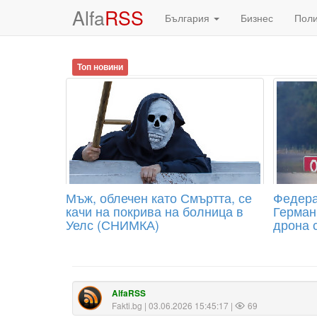
Alfa
RSS
България
Бизнес
Пол
Топ новини
Мъж, облечен като Смъртта, се
Федера
качи на покрива на болница в
Герман
Уелс (СНИМКА)
дрона 
AlfaRSS
Fakti.bg
| 03.06.2026 15:45:17 |
69