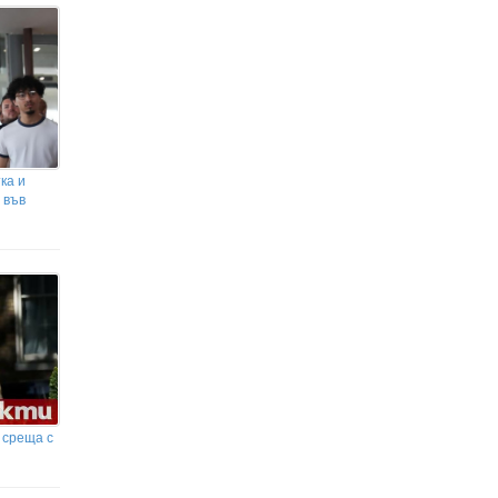
ка и
 във
 среща с