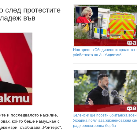
о след протестите
младеж във
Нов арест в Обединеното кралство 
убийството на Ан Уидикомб
те и последвалото насилие,
Зеленски ще посети британска воен
Украйна получава жизненоважна си
Новак, който беше намушкан с
радиоелектренна борба
декември, съобщава „Ройтерс“,