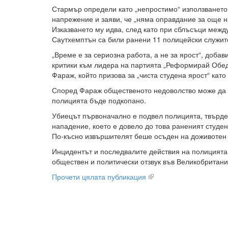
Стармър определи като „непростимо“ използването
напрежение и заяви, че „няма оправдание за още н
Изказването му идва, след като при сблъсъци межд
Саутхемптън са били ранени 11 полицейски служит
„Време е за сериозна работа, а не за ярост“, добав
критики към лидера на партията „Реформирай Обе
Фараж, който призова за „чиста студена ярост“ като
Според Фараж общественото недоволство може да е
полицията бъде подкопано.
Убиецът първоначално е подвел полицията, твърдей
нападение, което е довело до това раненият студен
По-късно извършителят беше осъден на доживотен 
Инцидентът и последвалите действия на полицията
обществен и политически отзвук във Великобритани
Прочети цялата публикация