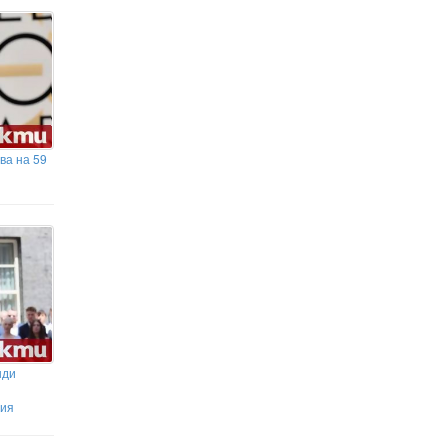
Почина TikTok инфлуенсърката
Сидни Тоул, която споделяше
битката си с рака
ва на 59
нди
ния