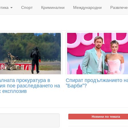
итика
Спорт
Криминални
Международни
Развлече
лната прокуратура в
Спират продължанието н
ия пое разследването на
"Барби"?
с експлозив
Новини по темата