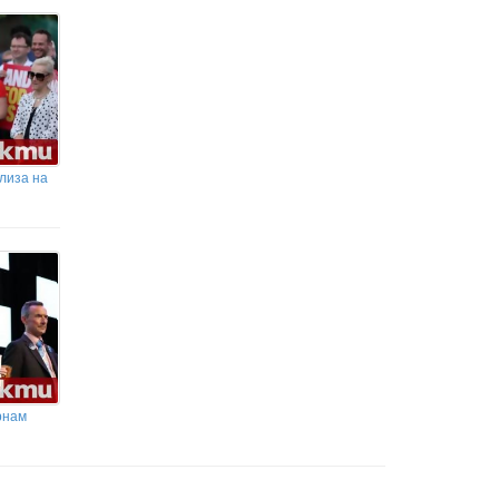
лиза на
рнам