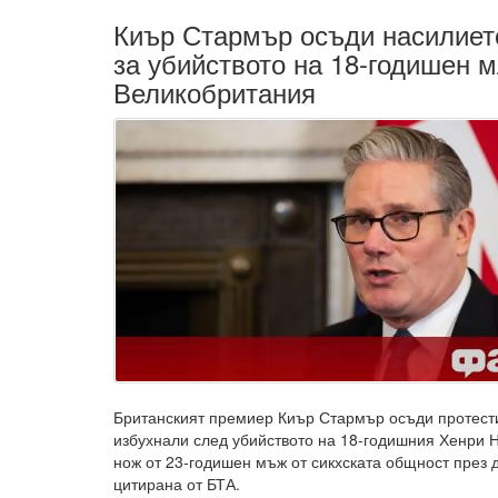
Киър Стармър осъди насилиет
за убийството на 18-годишен 
Великобритания
Британският премиер Киър Стармър осъди протести
избухнали след убийството на 18-годишния Хенри 
нож от 23-годишен мъж от сикхската общност през 
цитирана от БТА.