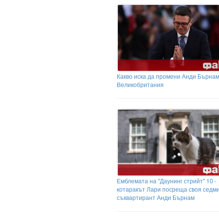
Какво иска да промени Анди Бърнам
Великобритания
Емблемата на "Даунинг стрийт" 10 -
котаракът Лари посреща своя седм
съквартирант Анди Бърнам