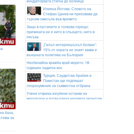
кондукторката стигна до болница
Илияна Йотова: Словото на
Стефан Цанев ни призовава да
търсим смисъла във времето
Защо в пустините е толкова горещо:
причината не е нито в слънцето, нито в
пясъка
„Галъп интернешънъл болкан“:
за
15% от хората не знаят каква е
външната политика на България
Необичайна кражба край морето: 18-
годишен задигна кон
Турция, Саудитска Арабия и
Пакистан ще подпишат
споразумение за съвместна отбрана
Учени откриха изгубени останки на
мегалодон и потвърдиха неговите гигантски
размери
Бързият влак София-Варна
на база,
блъсна и уби жена
стема за
Не чула идващия влак: Жена загина край
жп гара Бутово