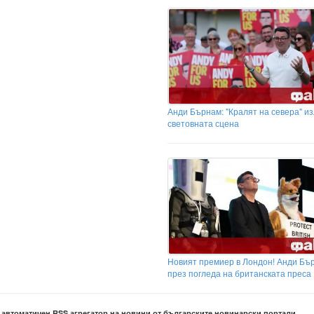
Анди Бърнам: "Кралят на севера" из
световната сцена
Новият премиер в Лондон! Анди Бъ
през погледа на британската преса
е автоматичен RSS агрегатор на новини от българските новинарски портали.