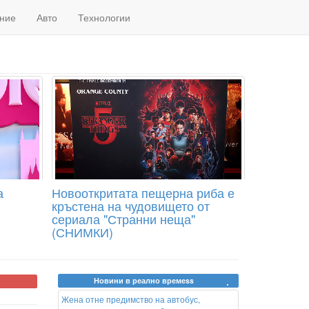
ние
Авто
Технологии
а
Новооткритата пещерна риба е
кръстена на чудовището от
сериала "Странни неща"
(СНИМКИ)
Новини в реално времеss
Жена отне предимство на автобус,