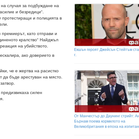
 на случая за подбуждане на
асилие и безредици“.
у протестиращи и полицията в
ели.
и премиерът, като отправи и
диненото кралство“ Найджъл
 реакция на убийството.
Екшън героят Джейсън Стейтъм ста
г.
скалира, ако доверието в
ки, че е жертва на расистко
т да бъде арестуван на място.
затвор.
 предизвикаха силен
я.
От Манчестър до Даунинг стрийт: А
Бърнам поема кормилото на
Великобритания в епоха на изпита