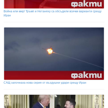
Война или мир! Тръмп и Нетаняху са обсъдили всички варианти срещу
Иран
САЩ започнаха нова серия от въздушни удари срещу Иран