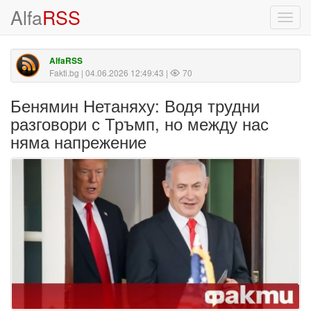
Alfa
RSS
Toggl
navig
AlfaRSS
Fakti.bg
| 04.06.2026 12:49:43 |
70
Бенямин Нетаняху: Водя трудни
разговори с Тръмп, но между нас
няма напрежение