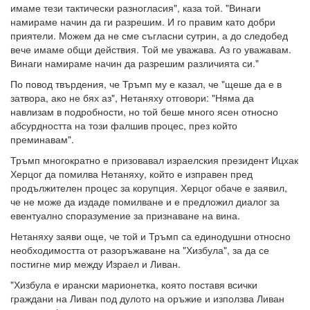
имаме тези тактически разногласия", каза той. "Винаги
намираме начин да ги разрешим. И го правим като добри
приятели. Можем да не сме съгласни сутрин, а до следобед
вече имаме общи действия. Той ме уважава. Аз го уважавам.
Винаги намираме начин да разрешим различията си."
По повод твърдения, че Тръмп му е казал, че "щеше да е в
затвора, ако не бях аз", Нетаняху отговори: "Няма да
навлизам в подробности, но той беше много ясен относно
абсурдността на този фалшив процес, през който
преминавам".
Тръмп многократно е призовавал израелския президент Ицхак
Херцог да помилва Нетаняху, който е изправен пред
продължителен процес за корупция. Херцог обаче е заявил,
че не може да издаде помилване и е предложил диалог за
евентуално споразумение за признаване на вина.
Нетаняху заяви още, че той и Тръмп са единодушни относно
необходимостта от разоръжаване на "Хизбула", за да се
постигне мир между Израел и Ливан.
"Хизбула е ирански марионетка, която поставя всички
граждани на Ливан под дулото на оръжие и използва Ливан