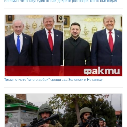
Бенямин Нетаняху: Един от най-добрите разговори, които съм водил
Тръмп отчете "много добри" срещи със Зеленски и Нетаняху