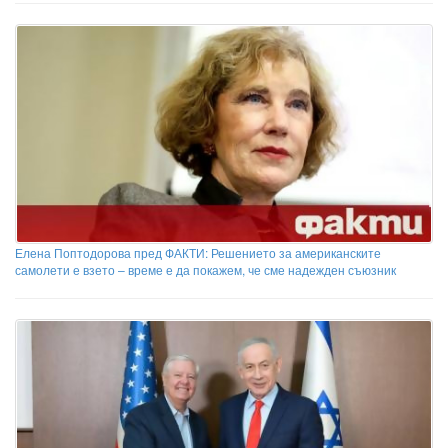
Елена Поптодорова пред ФАКТИ: Решението за американските
самолети е взето – време е да покажем, че сме надежден съюзник