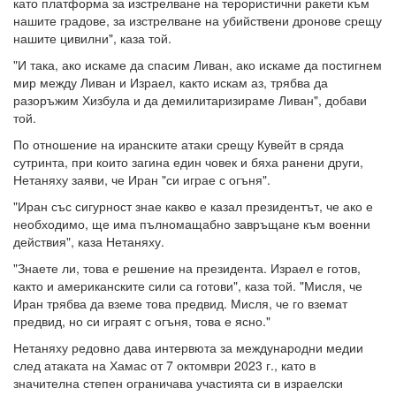
като платформа за изстрелване на терористични ракети към
нашите градове, за изстрелване на убийствени дронове срещу
нашите цивилни", каза той.
"И така, ако искаме да спасим Ливан, ако искаме да постигнем
мир между Ливан и Израел, както искам аз, трябва да
разоръжим Хизбула и да демилитаризираме Ливан", добави
той.
По отношение на иранските атаки срещу Кувейт в сряда
сутринта, при които загина един човек и бяха ранени други,
Нетаняху заяви, че Иран "си играе с огъня".
"Иран със сигурност знае какво е казал президентът, че ако е
необходимо, ще има пълномащабно завръщане към военни
действия", каза Нетаняху.
"Знаете ли, това е решение на президента. Израел е готов,
както и американските сили са готови", каза той. "Мисля, че
Иран трябва да вземе това предвид. Мисля, че го вземат
предвид, но си играят с огъня, това е ясно."
Нетаняху редовно дава интервюта за международни медии
след атаката на Хамас от 7 октомври 2023 г., като в
значителна степен ограничава участията си в израелски