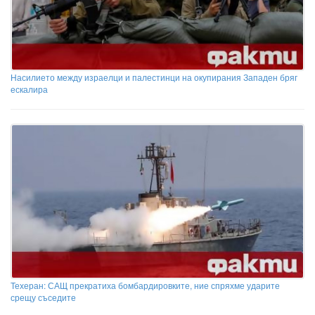
Насилието между израелци и палестинци на окупирания Западен бряг
ескалира
Техеран: САЩ прекратиха бомбардировките, ние спряхме ударите
срещу съседите