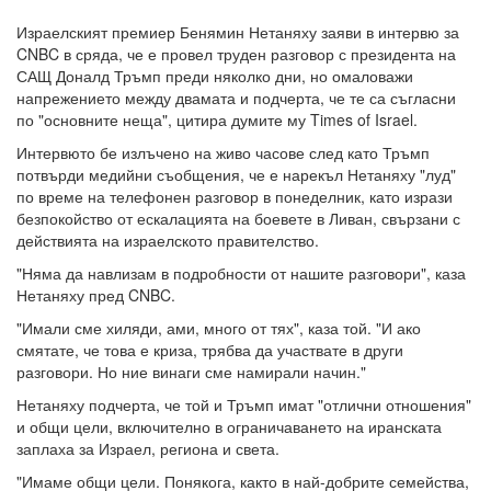
Израелският премиер Бенямин Нетаняху заяви в интервю за
CNBC в сряда, че е провел труден разговор с президента на
САЩ Доналд Тръмп преди няколко дни, но омаловажи
напрежението между двамата и подчерта, че те са съгласни
по "основните неща", цитира думите му Times of Israel.
Интервюто бе излъчено на живо часове след като Тръмп
потвърди медийни съобщения, че е нарекъл Нетаняху "луд"
по време на телефонен разговор в понеделник, като изрази
безпокойство от ескалацията на боевете в Ливан, свързани с
действията на израелското правителство.
"Няма да навлизам в подробности от нашите разговори", каза
Нетаняху пред CNBC.
"Имали сме хиляди, ами, много от тях", каза той. "И ако
смятате, че това е криза, трябва да участвате в други
разговори. Но ние винаги сме намирали начин."
Нетаняху подчерта, че той и Тръмп имат "отлични отношения"
и общи цели, включително в ограничаването на иранската
заплаха за Израел, региона и света.
"Имаме общи цели. Понякога, както в най-добрите семейства,