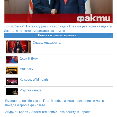
„Той побесня“: Нетаняху разкри как Линдзи Греъм е реагирал на идеята
Израел да откаже американската помощ
Новини в реално времеss
Сладоледаджията
Джун & Джон
Motor city
Katseye: Wild hearts
Мъртва хватка
Емоционално сбогуване: Гаел Монфис изигра последния си мач в
Канада и трогна феновете
Андриан Краев и Апоел Тел Авив с нова победа в Европа