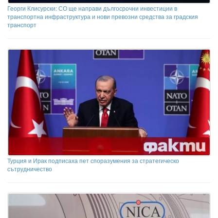
Георги Клисурски: СО ще направи дългосрочни инвестиции в
транспортна инфраструктура и нови превозни средства за градския
транспорт
Турция и Ирак подписаха пет споразумения за стратегическо
сътрудничество