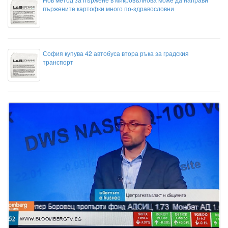
пържените картофки много по-здравословни
София купува 42 автобуса втора ръка за градския
транспорт