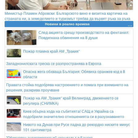
Министър Пламен Абровски: Българското вино е визитна картичка на
страната ни, а земеделието и туризмът трябва да вървят ръка за ръка
Новини в реално времеss
След акцията срещу производството на фентанил:
Повдигнаха обвинения на 8 души
Пожар пламна край АМ „Тракия“
Западнонилската треска се разпространява в Европа
Опасна жега обхваща България: Обявиха оранжев код в 8
области
Правата стойка подобрява настроението и помага при вземането на
решения, разкрива проучване
Пожар на АМ „Тракия“ край Велинград, движението се
регулира (СНИМКА)
Киев обърна хода на събитията! САЩ и Украйна са
подобрили значително отношенията си в разузнаването
Нивото на Дунав при Русе падна до рекордно ниските минус
101 сантиметра
"Обикновен антисемитизъм": скандалът в Банско