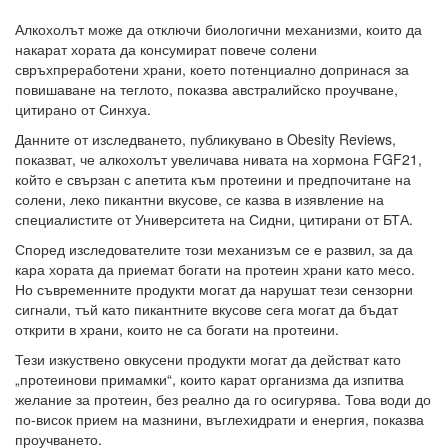
Алкохолът може да отключи биологични механизми, които да
накарат хората да консумират повече солени
свръхпреработени храни, което потенциално допринася за
повишаване на теглото, показва австралийско проучване,
цитирано от Синхуа.
Данните от изследването, публикувано в Obesity Reviews,
показват, че алкохолът увеличава нивата на хормона FGF21,
който е свързан с апетита към протеини и предпочитане на
солени, леко пикантни вкусове, се казва в изявление на
специалистите от Университета на Сидни, цитирани от БТА.
Според изследователите този механизъм се е развил, за да
кара хората да приемат богати на протеин храни като месо.
Но съвременните продукти могат да нарушат тези сензорни
сигнали, тъй като пикантните вкусове сега могат да бъдат
открити в храни, които не са богати на протеини.
Тези изкуствено овкусени продукти могат да действат като
„протеинови примамки“, които карат организма да изпитва
желание за протеин, без реално да го осигурява. Това води до
по-висок прием на мазнини, въглехидрати и енергия, показва
проучването.