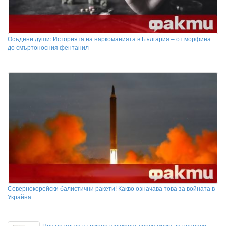
Осъдени души: Историята на наркоманията в България – от морфина
до смъртоносния фентанил
Севернокорейски балистични ракети! Какво означава това за войната в
Украйна
Нов метод за пържене в микровълнова може да направи