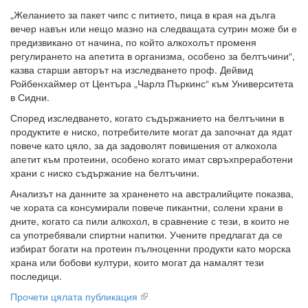
„Желанието за пакет чипс с питието, пица в края на дълга
вечер навън или нещо мазно на следващата сутрин може би е
предизвикано от начина, по който алкохолът променя
регулирането на апетита в организма, особено за белтъчини“,
казва старши авторът на изследването проф. Дейвид
Ройбенхаймер от Центъра „Чарлз Пъркинс“ към Университета
в Сидни.
Според изследването, когато съдържанието на белтъчини в
продуктите е ниско, потребителите могат да започнат да ядат
повече като цяло, за да задоволят повишения от алкохола
апетит към протеини, особено когато имат свръхпреработени
храни с ниско съдържание на белтъчини.
Анализът на данните за храненето на австралийците показва,
че хората са консумирали повече пикантни, солени храни в
дните, когато са пили алкохол, в сравнение с тези, в които не
са употребявали спиртни напитки. Учените предлагат да се
избират богати на протеин пълноценни продукти като морска
храна или бобови култури, които могат да намалят тези
последици.
Прочети цялата публикация