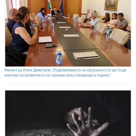
Министър Илин Димитров: „Подобряването на свързаността ще бъде
ключово за развитието на туризма през следващата година“