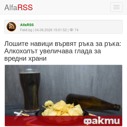
Alfa
RSS
Toggl
navig
AlfaRSS
Fakti.bg
| 04.06.2026 15:01:52 |
74
Лошите навици вървят ръка за ръка:
Алкохолът увеличава глада за
вредни храни