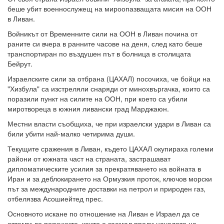
беше убит военнослужещ на мироопазващата мисия на ООН
в Ливан.
Войникът от Временните сили на ООН в Ливан почина от
раните си вчера в ранните часове на деня, след като беше
транспортиран по въздушен път в болница в столицата
Бейрут.
Израелските сили за отбрана (ЦАХАЛ) посочиха, че бойци на
"Хизбула" са изстреляли снаряди от минохвъргачка, които са
поразили пункт на силите на ООН, при което са убили
миротвореца в южния ливански град Марджаюн.
Местни власти съобщиха, че при израелски удари в Ливан са
били убити най-малко четирима души.
Текущите сражения в Ливан, където ЦАХАЛ окупираха големи
райони от южната част на страната, застрашават
дипломатическите усилия за прекратяването на войната в
Иран и за деблокирането на Ормузкия проток, ключов морски
път за международните доставки на петрол и природен газ,
отбелязва Асошиейтед прес.
Основното искане по отношение на Ливан е Израел да се
оттегли до позициите, които е заемал преди началото на