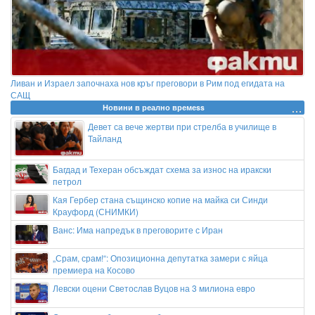
Ливан и Израел започнаха нов кръг преговори в Рим под егидата на
САЩ
Новини в реално времеss
Девет са вече жертви при стрелба в училище в
Тайланд
Багдад и Техеран обсъждат схема за износ на иракски
петрол
Кая Гербер стана същинско копие на майка си Синди
Крауфорд (СНИМКИ)
Ванс: Има напредък в преговорите с Иран
„Срам, срам!“: Опозиционна депутатка замери с яйца
премиера на Косово
Левски оцени Светослав Вуцов на 3 милиона евро