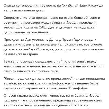
Очаква се генералният секретар на "Хизбула" Наим Касем да
направи изявление днес.
Споразумението за прекратяване на огъня беше обявено в
резултат на преговори между Ливан и Израел, проведени
вчера под егидата на САЩ. Двете държави не поддържат
дипломатически отношения.
Президентът Аун уточни, че Доналд Тръмп "ще определи
датата и условията за прилагане на примирието, което може
да влезе в сила" до 24 часа, веднага щом се получи отговорът
от ливанската страна.
Текстът споменава създаването на "пилотни зони", върху
които след изтеглянето на израелските сили ще имат контрол
само ливанските въоръжени сили.
"Ливан предложи да започне прилагането" на тази инициатива
в район, включващ крепостта Бофор, която в неделя беше
окупирана от израелската армия, заяви Жозеф Аун.
От своя страна израелският министър на отбраната Израел
Кац заяви, че споразумението предвижда въоръжените сили
на страната "на този етап да продължат стрелбата и