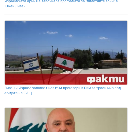
Израелската армия е започнала програмата за "пилотните зони" в
Южен Ливан
Ливан и Израел започват нов кръг преговори в Рим за траен мир под
егидата на САЩ