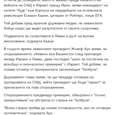
войната на САЩ и Израел срещу Иран, заяви командирът на
силите "Кудс" към Корпуса на гвардейците на ислямската
революция Есмаил Каани, цитиран от Ройтерс, пише БТА.
Той добави пред ирански държавни медии, че ливанските
бойци скоро ще видят резултатите от своята съпротива.
Подкрепата за съпротивата в Ливан е дълг на всички
мюсюлмани, подчерта Каани.
В същото време ливанският президент Жозеф Аун заяви, че
споразумението, обявено във Вашингтон след преговори
между Израел и Ливан, дава последен "шанс за постигане на
всеобщо и окончателно примирие" с Израел. Той добави, че
очаква отговор от проиранската организация "Хизбула".
Държавният глава заяви, че ще предаде отговора на
групировката на САЩ, чийто президент ще бъде "гарант" за
прилагането на това споразумение.
Споразумението предвижда примирие, обвързано с "пълно
прекратяване" на обстрела от страна на "Хизбула".
"Всяка страна трябва да поеме отговорността, ако не отговори
положително", подчерта Аун.