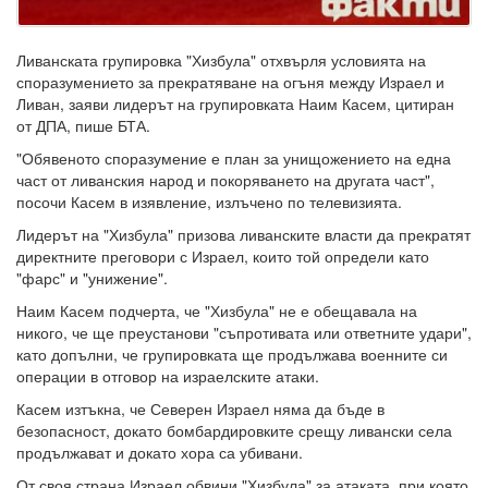
Ливанската групировка "Хизбула" отхвърля условията на
споразумението за прекратяване на огъня между Израел и
Ливан, заяви лидерът на групировката Наим Касем, цитиран
от ДПА, пише БТА.
"Обявеното споразумение е план за унищожението на една
част от ливанския народ и покоряването на другата част",
посочи Касем в изявление, излъчено по телевизията.
Лидерът на "Хизбула" призова ливанските власти да прекратят
директните преговори с Израел, които той определи като
"фарс" и "унижение".
Наим Касем подчерта, че "Хизбула" не е обещавала на
никого, че ще преустанови "съпротивата или ответните удари",
като допълни, че групировката ще продължава военните си
операции в отговор на израелските атаки.
Касем изтъкна, че Северен Израел няма да бъде в
безопасност, докато бомбардировките срещу ливански села
продължават и докато хора са убивани.
От своя страна Израел обвини "Хизбула" за атаката, при която