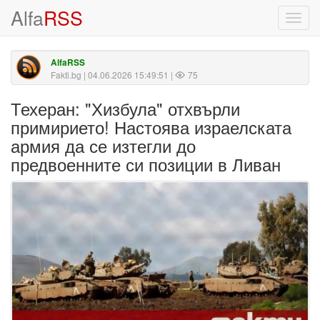
Alfa
RSS
Toggl
navig
AlfaRSS
Fakti.bg
| 04.06.2026 15:49:51 |
75
Техеран: "Хизбула" отхвърли
примирието! Настоява израелската
армия да се изтегли до
предвоенните си позиции в Ливан