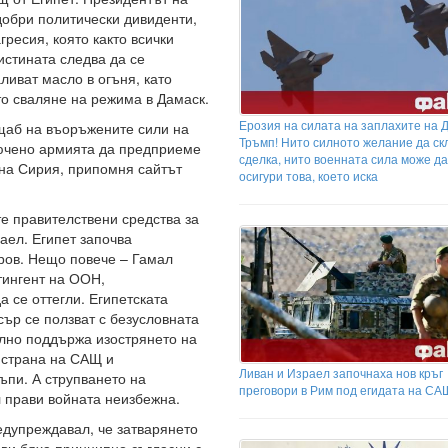
добри политически дивиденти,
гресия, която както всички
 истината следва да се
ливат масло в огъня, като
то сваляне на режима в Дамаск.
Ерозия на силата на заплахите на 
щаб на въоръжените сили на
Тръмп! Нито силното желание да ск
лючено армията да предприеме
сделка, нито военната сила може да
 на Сирия, припомня сайтът
осигури това, което иска
те правителствени средства за
ел. Египет започва
ров. Нещо повече – Гамал
тингент на ООН,
а се оттегли. Египетската
сър се ползват с безусловната
елно поддържа изострянето на
т страна на САЩ и
Ливан и Израел започнаха нов кръг
ъпи. А струпването на
преговори в Рим под егидата на СА
л прави войната неизбежна.
дупреждавал, че затварянето