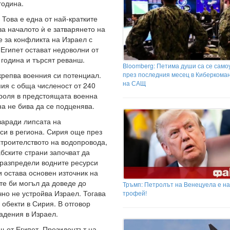
година.
Това е една от най-кратките
за началото ѝ е затварянето на
е за конфликта на Израел с
 Египет остават недоволни от
 година и търсят реванш.
Bloomberg: Петима души са се само
крепва военния си потенциал.
през последния месец в Киберкома
на САЩ
мия с обща численост от 240
 роля в предстоящата военна
а не бива да се подценява.
заради липсата на
си в региона. Сирия още през
 строителството на водопровода,
бските страни започват да
еразпредели водните ресурси
и остава основен източник на
те би могъл да доведе до
Тръмп: Петролът на Венецуела е н
чно не устройва Израел. Тогава
трофей!
обекти в Сирия. В отговор
адения в Израел.
щ от Египет. Президентът на