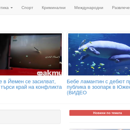
итика
Спорт
Криминални
Международни
Развлече
е в Йемен се засилват,
Бебе ламантин с дебют п
 търси край на конфликта
публика в зоопарк в Юже
(ВИДЕО
Новини по темата