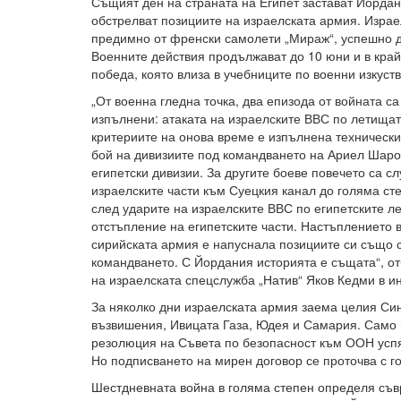
Същият ден на страната на Египет застават Йордан
обстрелват позициите на израелската армия. Израе
предимно от френски самолети „Мираж“, успешно д
Военните действия продължават до 10 юни и в край
победа, която влиза в учебниците по военни изкуств
„От военна гледна точка, два епизода от войната с
изпълнени: атаката на израелските ВВС по летищата
критериите на онова време е изпълнена технически
бой на дивизиите под командването на Ариел Шаро
египетски дивизии. За другите боеве повечето са с
израелските части към Суецкия канал до голяма сте
след ударите на израелските ВВС по египетските л
отстъпление на египетските части. Настъплението 
сирийската армия е напуснала позициите си също 
командването. С Йордания историята е същата“, о
на израелската спецслужба „Натив“ Яков Кедми в и
За няколко дни израелската армия заема целия Син
възвишения, Ивицата Газа, Юдея и Самария. Само 
резолюция на Съвета по безопасност към ООН успя
Но подписването на мирен договор се проточва с г
Шестдневната война в голяма степен определя съв