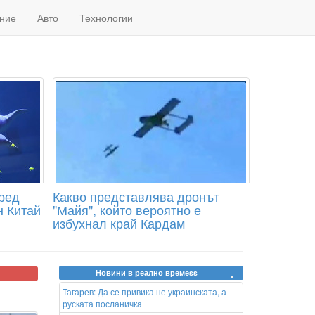
ние
Авто
Технологии
ред
Какво представлява дронът
н Китай
"Майя", който вероятно е
избухнал край Кардам
Новини в реално времеss
Тагарев: Да се привика не украинската, а
руската посланичка