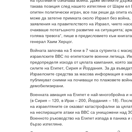
на проливите означава война. Даже великите държ
такава позиция след нашето изтегляне от Шарм ел 
опитен политически играч, все пак реши да опита к
може да затегне примката около Израел без война,
заявления на правителството на Израел, чието на
очакваше потатъшното развитие на ситуацията; арм
голяма тревога“, пише в предисловието към книгат
генерал Хаим Херцог.
Войната започва на 5 юни в 7 часа сутринта с мас
израелските ВВС по египетските военни летища. И
предопределя изхода от цялата кампания, която за
силите на Египет, Сирия и Йордания. За да въведат
Израелските средства за масова информация в нав
публикуват снимки на почиващи по плажовете войни
демобилизирани.
Военната авиация на Египет е най-многобройна и 
(в Сирия – 120, в Ирак – 200, Йордания – 18). Пос
на израелтяните се оказват катастрофални за цяла
на неспиращите атаки на ВВС са унищожени над 30
Военното ръководство на Египет изпада в паника и
бързо изтегляне.