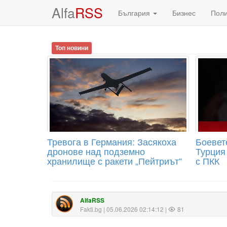
Alfa
RSS
България
Бизнес
Пол
Топ новини
Тревога в Германия: Засякоха
Боевет
дронове над подземно
Турция
хранилище с ракети „Пейтриът“
с ПКК
AlfaRSS
Fakti.bg
| 05.06.2026 02:14:12 |
81