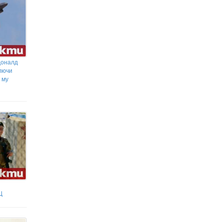
Доналд
лючи
 му
Щ