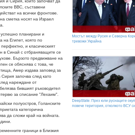
ия и Сирия, които започват да
лските ВВС, съставени
ействат на всички фронтове.
на сметка носят на Израел
а.
а успешно планирани и
Мостът между Русия и Северна Коре
 на Египет, която по
тревожи Украйна
 перфектно, и класическият
н в Синай с отбраняващите се
лухове. Бързото предвижване на
пен се обяснява с това, че
етища, Амер издава заповед за
в Сирия започва след като
след нареждане от
тбелязва бившият ръководител
нтервю за списание "Лехаим".
DeepState: През юли руснаците оку
айски полуостров, Голанските
повече територия, отколкото ВСУ с
приетата категорична
ва да сложи край на войната.
одини.
ременните граници в Близкия