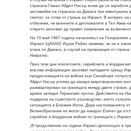
страната Гамал Абдел Насър може да си заработи 
заставайки на страната на Дамаск при евентуална а
смятат, се готви от страна на Израел. В интерес на
отбележи, че военните и дипломатите в Тел Авив на
открито започват да правят изявления за възможно
На 10 май 1967 година началникът на Генералния 
Израел (ЦАХАЛ) Ицхак Рабин заявява, че не е изк
атака по Дамаск, в случай на провокация от страна
Накратко.
През тези дни египетските, сирийските и йордански
масова информация засилват нападките срещу Изра
предислокацията на войски към Синайския полуост
Абдел Насър успява да накара миротворческия кон
разквартирован на границата между двете страни, д
армия затваря Тиранския проток. Действията на На
подкрепа на съветското ръководство, което съзнат
ситуацията в Близкия Изток. Дори настояванията о
Великобритания не могат да накарат Египет да отст
сирийски и йордански войски по границата с Израе
„В продължение на години Израел денонощно е пре