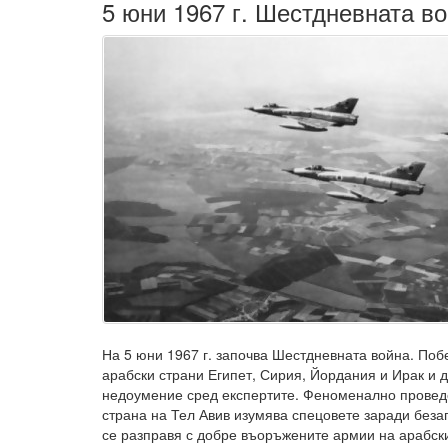
5 юни 1967 г. Шестдневната в
На 5 юни 1967 г. започва Шестдневната война. Поб
арабски страни Египет, Сирия, Йордания и Ирак и 
недоумение сред експертите. Феноменално провед
страна на Тел Авив изумява спецовете заради беза
се разправя с добре въоръжените армии на арабск