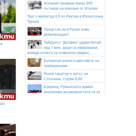
Испания провери близо 200
пътници на влизане от Италия
Трус с магнитуд 4,5 по Рихтер в Югоизточна
Турция
Предстои ли в Русия нова
мобилизация?
Тайфунът "Делфин“ удари Китай,
ра
над 1 млн. души са евакуирани,
хиляди полети са отменени (видео)
Булчинска рокля в цветовете на
трибагреника
Розов таратор е хитът на
Слънчака, струва 6,50
Букурещ: Румънската армия
анализира възможностите си за
бързо идентифициране и сваляне на
дронове
аша
Гори сграда на бивше училище в
центъра на Монтана
(ВИДЕО+СНИМКИ)
Русия и Украйна си размениха
удари – щети в Одеса и Белгород