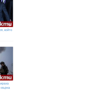
я, който
пираха
и върна