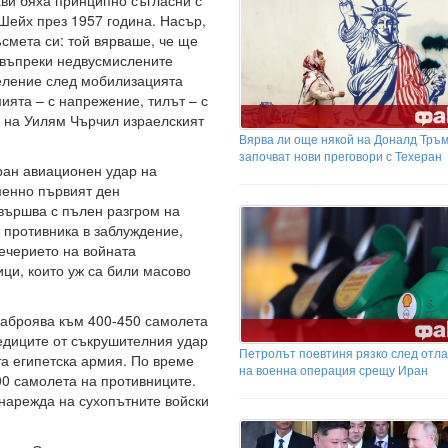
ави бяха принципно съгласни с
Шейх през 1957 година. Насър,
ъсмета си: той вярваше, че ще
 въпреки недвусмислените
селение след мобилизацията
ията – с напрежение, тилът – с
а на Уилям Чърчил израелският
Вярва ли още някой на Доналд Тр
започват нови преговори с Техеран
иран авиационен удар на
менно първият ден
вършва с пълен разгром на
 противника в заблуждение,
ечерието на войната
ци, които уж са били масово
наброява към 400-450 самолета
ледиците от съкрушителния удар
Петролът поевтиня рязко след отла
та египетска армия. По време
на военна операция срещу Иран
0 самолета на противниците.
 нарежда на сухопътните войски