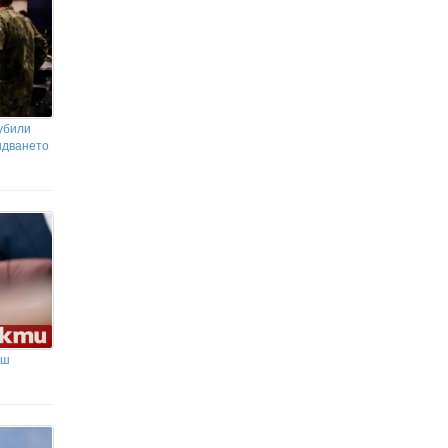
убили
ндването
аш