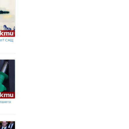
ъмп? САЩ
гането