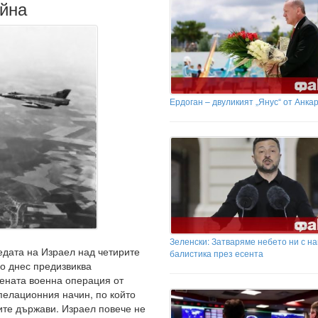
ойна
Ердоган – двуликият „Янус“ от Анка
Зеленски: Затваряме небето ни с н
едата на Израел над четирите
балистика през есента
до днес предизвиква
ената военна операция от
пелационния начин, по който
ите държави. Израел повече не