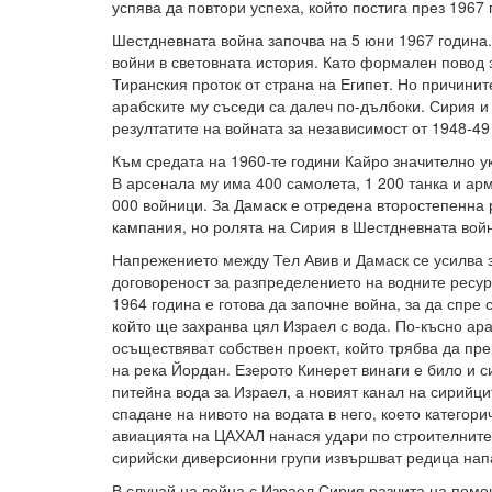
успява да повтори успеха, който постига през 1967 
Шестдневната война започва на 5 юни 1967 година. 
войни в световната история. Като формален повод 
Тиранския проток от страна на Египет. Но причинит
арабските му съседи са далеч по-дълбоки. Сирия и
резултатите на войната за независимост от 1948-49
Към средата на 1960-те години Кайро значително у
В арсенала му има 400 самолета, 1 200 танка и ар
000 войници. За Дамаск е отредена второстепенна
кампания, но ролята на Сирия в Шестдневната войн
Напрежението между Тел Авив и Дамаск се усилва 
договореност за разпределението на водните ресур
1964 година е готова да започне война, за да спре
който ще захранва цял Израел с вода. По-късно ара
осъществяват собствен проект, който трябва да пр
на река Йордан. Езерото Кинерет винаги е било и с
питейна вода за Израел, а новият канал на сирийци
спадане на нивото на водата в него, което категори
авиацията на ЦАХАЛ нанася удари по строителните 
сирийски диверсионни групи извършват редица нап
В случай на война с Израел Сирия разчита на помо