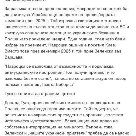
За разлика от своя предшественик, Навроцки не се поколеба
да критикува Украйна още по време на предизборната
кампания през 2025 г. Той изразява скептицизъм относно
шансовете на съседната страна за присъединяване към ЕС и
критикува социалните помощи за украинските бежанци в
Полша като прекалено щедри. Една година, след като беше
избран за президент, Навроцки още не е посетил Киев.
Вместо това през декември 2025 г. той прие Зеленски във
Варшава.
"Навроцки се възползва от възможността и подклажда
антиукраинските настроения. Той получи претекст и го
използва безмилостно", написа по сегашния актуален повод
полският вестник „Газета Виборча“.
Туск се опитва да ограничи щетите
Доналд Туск, проевропейският министър-председател на
Полша, се опитва да ограничи щетите. Той подчерта, че
решението на украинския президент е наранило „полската
историческа чувствителност“. Всяка нация има право на
собствена интерпретация на миналото. Въпреки това
Зеленски и „нашите украински приятели" трябва да са наясно