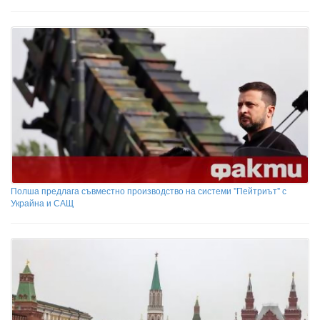
Полша предлага съвместно производство на системи "Пейтриът" с
Украйна и САЩ