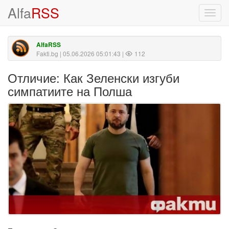
Alfa
RSS
Toggl
navig
AlfaRSS
Fakti.bg
| 05.06.2026 05:01:43 |
112
Отличие: Как Зеленски изгуби
симпатиите на Полша