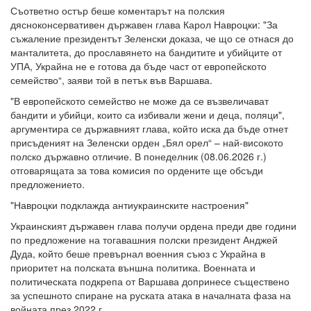
Съответно остър беше коментарът на полския
дясноконсервативен държавен глава Карол Навроцки: "За
съжаление президентът Зеленски доказа, че що се отнася до
манталитета, до прославянето на бандитите и убийците от
УПА, Украйна не е готова да бъде част от европейското
семейство“, заяви той в петък във Варшава.
"В европейското семейство не може да се възвеличават
бандити и убийци, които са избивали жени и деца, поляци",
аргументира се държавният глава, който иска да бъде отнет
присъденият на Зеленски орден „Бял орел“ – най-високото
полско държавно отличие. В понеделник (08.06.2026 г.)
отговарящата за това комисия по ордените ще обсъди
предложението.
"Навроцки подклажда антиукраинските настроения"
Украинският държавен глава получи ордена преди две години
по предложение на тогавашния полски президент Анджей
Дуда, който беше превърнал военния съюз с Украйна в
приоритет на полската външна политика. Военната и
политическата подкрепа от Варшава допринесе съществено
за успешното спиране на руската атака в началната фаза на
войната през 2022 г.