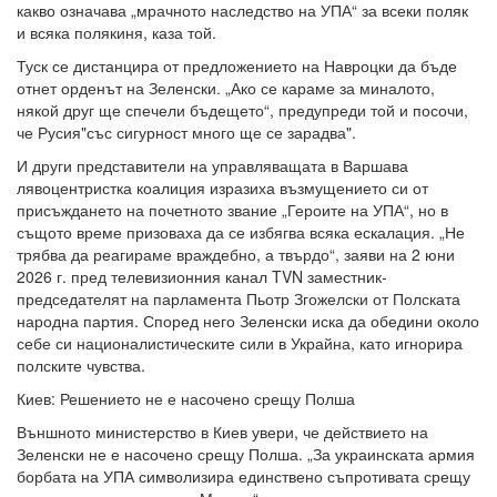
какво означава „мрачното наследство на УПА“ за всеки поляк
и всяка полякиня, каза той.
Туск се дистанцира от предложението на Навроцки да бъде
отнет орденът на Зеленски. „Ако се караме за миналото,
някой друг ще спечели бъдещето“, предупреди той и посочи,
че Русия"със сигурност много ще се зарадва".
И други представители на управляващата в Варшава
лявоцентристка коалиция изразиха възмущението си от
присъждането на почетното звание „Героите на УПА“, но в
същото време призоваха да се избягва всяка ескалация. „Не
трябва да реагираме враждебно, а твърдо“, заяви на 2 юни
2026 г. пред телевизионния канал TVN заместник-
председателят на парламента Пьотр Згожелски от Полската
народна партия. Според него Зеленски иска да обедини около
себе си националистическите сили в Украйна, като игнорира
полските чувства.
Киев: Решението не е насочено срещу Полша
Външното министерство в Киев увери, че действието на
Зеленски не е насочено срещу Полша. „За украинската армия
борбата на УПА символизира единствено съпротивата срещу