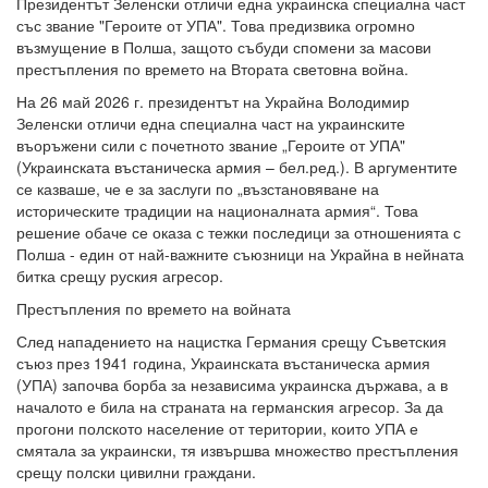
Президентът Зеленски отличи една украинска специална част
със звание "Героите от УПА". Това предизвика огромно
възмущение в Полша, защото събуди спомени за масови
престъпления по времето на Втората световна война.
На 26 май 2026 г. президентът на Украйна Володимир
Зеленски отличи една специална част на украинските
въоръжени сили с почетното звание „Героите от УПА"
(Украинската въстаническа армия – бел.ред.). В аргументите
се казваше, че е за заслуги по „възстановяване на
историческите традиции на националната армия“. Това
решение обаче се оказа с тежки последици за отношенията с
Полша - един от най-важните съюзници на Украйна в нейната
битка срещу руския агресор.
Престъпления по времето на войната
След нападението на нацистка Германия срещу Съветския
съюз през 1941 година, Украинската въстаническа армия
(УПА) започва борба за независима украинска държава, а в
началото е била на страната на германския агресор. За да
прогони полското население от територии, които УПА е
смятала за украински, тя извършва множество престъпления
срещу полски цивилни граждани.