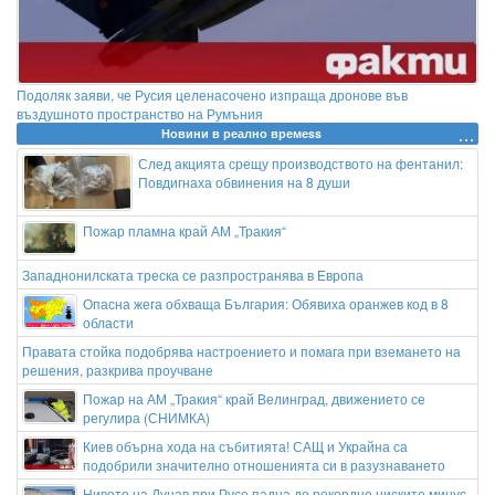
Подоляк заяви, че Русия целенасочено изпраща дронове във
въздушното пространство на Румъния
Новини в реално времеss
След акцията срещу производството на фентанил:
Повдигнаха обвинения на 8 души
Пожар пламна край АМ „Тракия“
Западнонилската треска се разпространява в Европа
Опасна жега обхваща България: Обявиха оранжев код в 8
области
Правата стойка подобрява настроението и помага при вземането на
решения, разкрива проучване
Пожар на АМ „Тракия“ край Велинград, движението се
регулира (СНИМКА)
Киев обърна хода на събитията! САЩ и Украйна са
подобрили значително отношенията си в разузнаването
Нивото на Дунав при Русе падна до рекордно ниските минус