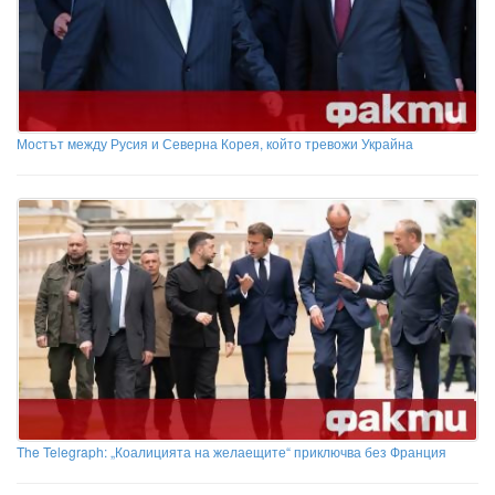
Мостът между Русия и Северна Корея, който тревожи Украйна
The Telegraph: „Коалицията на желаещите“ приключва без Франция