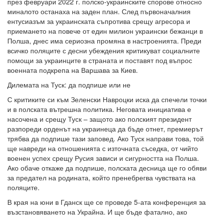
през февруари 2022 г. полско-украинските спорове относно
миналото останаха на заден план. След първоначалния
ентусиазъм за украинската съпротива срещу агресора и
приемането на повече от един милион украински бежанци в
Полша, днес има сериозна промяна в настроенията. Преди
всичко поляците с десни убеждения критикуват социалните
помощи за украинците в страната и поставят под въпрос
военната подкрепа на Варшава за Киев.
Дилемата на Туск: да подпише или не
С критиките си към Зеленски Навроцки иска да спечели точки
и в полската вътрешна политика. Неговата инициатива е
насочена и срещу Туск – защото ако полският президент
разпореди орденът на украинеца да бъде отнет, премиерът
трябва да подпише тази заповед. Ако Туск направи това, той
ще навреди на отношенията с източната съседка, от чийто
военен успех срещу Русия зависи и сигурността на Полша.
Ако обаче откаже да подпише, полската десница ще го обяви
за предател на родината, който пренебрегва чувствата на
поляците.
В края на юни в Гданск ще се проведе 5-ата конференция за
възстановяването на Украйна. И ще бъде фатално, ако