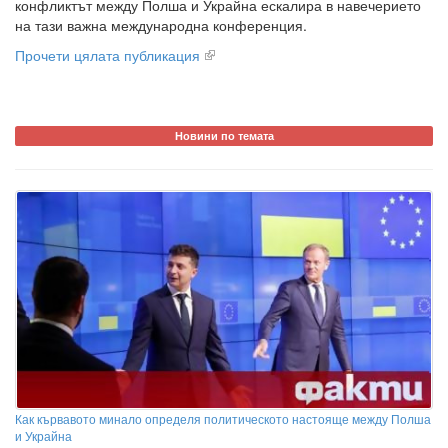
конфликтът между Полша и Украйна ескалира в навечерието
на тази важна международна конференция.
Прочети цялата публикация
Новини по темата
Как кървавото минало определя политическото настояще между Полша
и Украйна