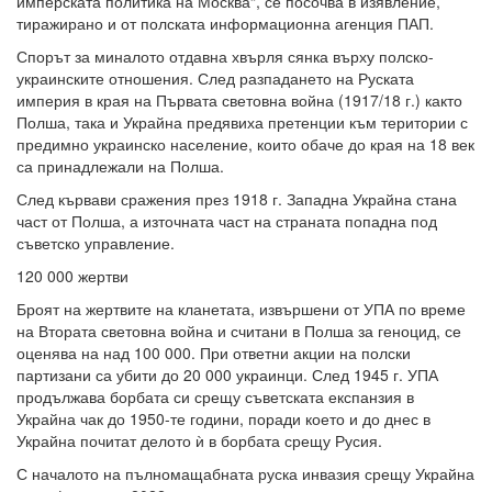
имперската политика на Москва“, се посочва в изявление,
тиражирано и от полската информационна агенция ПАП.
Спорът за миналото отдавна хвърля сянка върху полско-
украинските отношения. След разпадането на Руската
империя в края на Първата световна война (1917/18 г.) както
Полша, така и Украйна предявиха претенции към територии с
предимно украинско население, които обаче до края на 18 век
са принадлежали на Полша.
След кървави сражения през 1918 г. Западна Украйна стана
част от Полша, а източната част на страната попадна под
съветско управление.
120 000 жертви
Броят на жертвите на кланетата, извършени от УПА по време
на Втората световна война и считани в Полша за геноцид, се
оценява на над 100 000. При ответни акции на полски
партизани са убити до 20 000 украинци. След 1945 г. УПА
продължава борбата си срещу съветската експанзия в
Украйна чак до 1950-те години, поради което и до днес в
Украйна почитат делото ѝ в борбата срещу Русия.
С началото на пълномащабната руска инвазия срещу Украйна