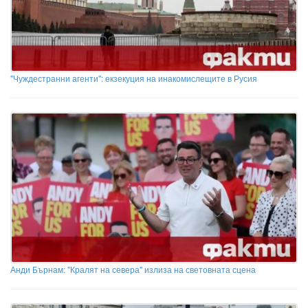
"Чуждестранни агенти": екзекуция на инакомислещите в Русия
Анди Бърнам: "Кралят на севера" излиза на световната сцена