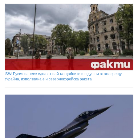
ISW: Русия нанесе една от най-мащабните въздушни атаки срещу
Украйна, използвана е и севернокорейска ракета