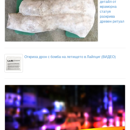
детайл от
мраморна
статуя
разкрива
древен ритуал
Откриха дрон с бомба на летището в Лайпциг (ВИДЕО)