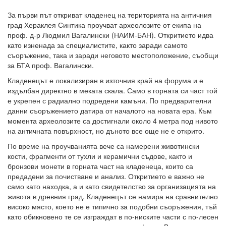
За първи път откриват кладенец на територията на античния
град Хераклея Синтика проучват археолозите от екипа на
проф. д-р Людмил Вагалински (НАИМ-БАН). Откритието идва
като изненада за специалистите, както заради самото
съоръжение, така и заради неговото местоположение, съобщи
за БТА проф. Вагалински.
Кладенецът е локализиран в източния край на форума и е
издълбан директно в меката скала. Само в горната си част той
е укрепен с радиално подредени камъни. По предварителни
данни съоръжението датира от началото на новата ера. Към
момента археолозите са достигнали около 4 метра под нивото
на античната повърхност, но дъното все още не е открито.
По време на проучванията вече са намерени животински
кости, фрагменти от тухли и керамични съдове, както и
бронзови монети в горната част на кладенеца, които са
предадени за почистване и анализ. Откритието е важно не
само като находка, а и като свидетелство за организацията на
живота в древния град. Кладенецът се намира на сравнително
високо място, което не е типично за подобни съоръжения, тъй
като обикновено те се изграждат в по-ниските части с по-лесен