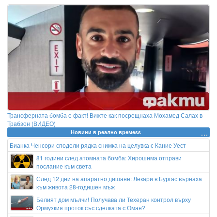
Трансферната бомба е факт! Вижте как посрещнаха Мохамед Салах в
Трабзон (ВИДЕО)
Новини в реално времеss
Бианка Ченсори сподели рядка снимка на целувка с Кание Уест
81 години след атомната бомба: Хирошима отправи
послание към света
След 12 дни на апаратно дишане: Лекари в Бургас върнаха
към живота 28-годишен мъж
Белият дом мълчи! Получава ли Техеран контрол върху
Ормузкия проток със сделката с Оман?