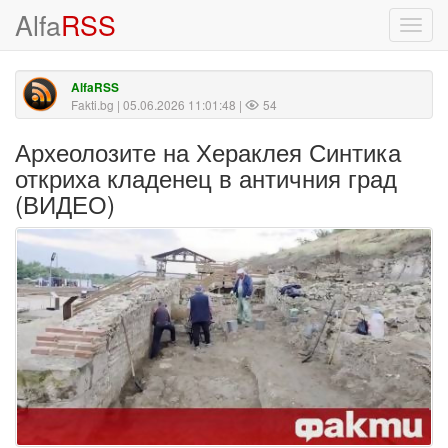
Alfa
RSS
Toggl
navig
AlfaRSS
Fakti.bg
| 05.06.2026 11:01:48 |
54
Археолозите на Хераклея Синтика
откриха кладенец в античния град
(ВИДЕО)