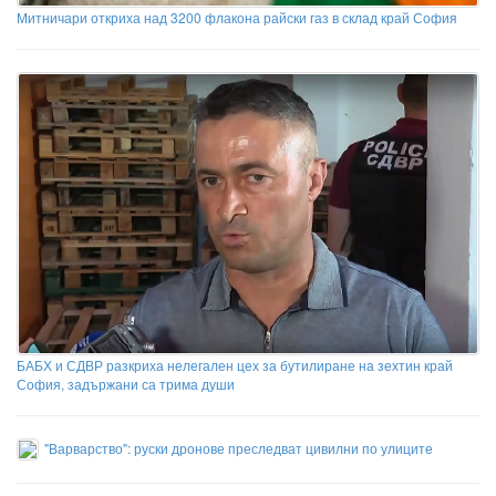
Митничари откриха над 3200 флакона райски газ в склад край София
БАБХ и СДВР разкриха нелегален цех за бутилиране на зехтин край
София, задържани са трима души
"Варварство": руски дронове преследват цивилни по улиците