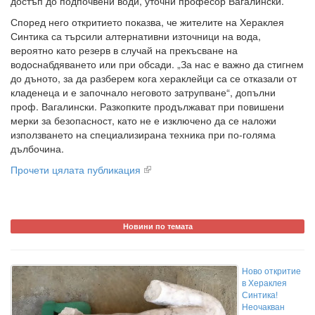
достъп до подпочвени води, уточни професор Вагалински.
Според него откритието показва, че жителите на Хераклея
Синтика са търсили алтернативни източници на вода,
вероятно като резерв в случай на прекъсване на
водоснабдяването или при обсади. „За нас е важно да стигнем
до дъното, за да разберем кога хераклейци са се отказали от
кладенеца и е започнало неговото затрупване“, допълни
проф. Вагалински. Разкопките продължават при повишени
мерки за безопасност, като не е изключено да се наложи
използването на специализирана техника при по-голяма
дълбочина.
Прочети цялата публикация
Новини по темата
Ново откритие
в Хераклея
Синтика!
Неочакван