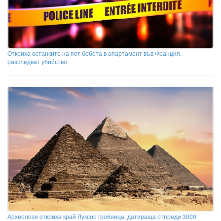
Откриха останките на пет бебета в апартамент във Франция,
разследват убийство
Археолози откриха край Луксор гробница, датираща отпреди 3000