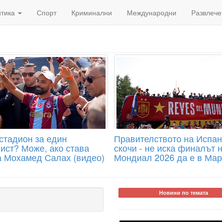
итика
Спорт
Криминални
Международни
Развлече
стадион за един
Правителството на Испа
ист? Може, ако става
скочи - не иска финалът 
а Мохамед Салах (видео)
Мондиал 2026 да е в Мар
Новини по темата