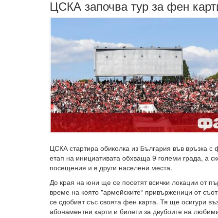
ЦСКА започва тур за фен карт
ЦСКА стартира обиколка из България във връзка с 
етап на инициативата обхваща 9 големи града, а с
посещения и в други населени места.
До края на юни ще се посетят всички локации от пъ
време на която "армейските“ привърженици от съот
се сдобият със своята фен карта. Тя ще осигури въ
абонаментни карти и билети за двубоите на любими