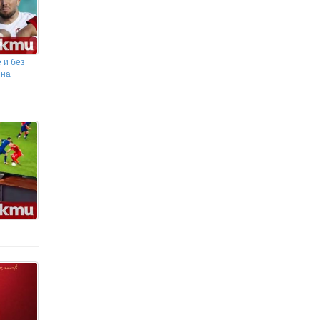
 и без
 на