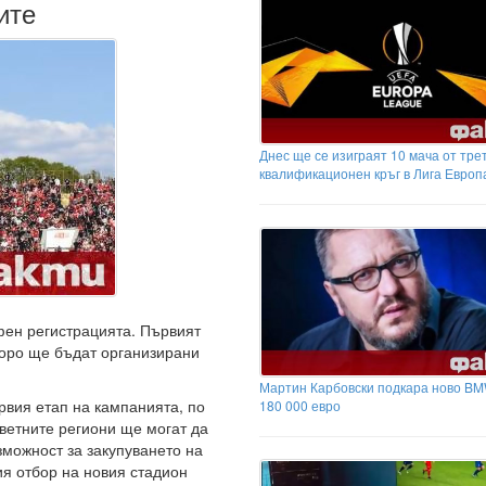
ите
Днес ще се изиграят 10 мача от тре
квалификационен кръг в Лига Европ
фен регистрацията. Първият
коро ще бъдат организирани
Мартин Карбовски подкара ново BM
рвия етап на кампанията, по
180 000 евро
ветните региони ще могат да
зможност за закупуването на
я отбор на новия стадион