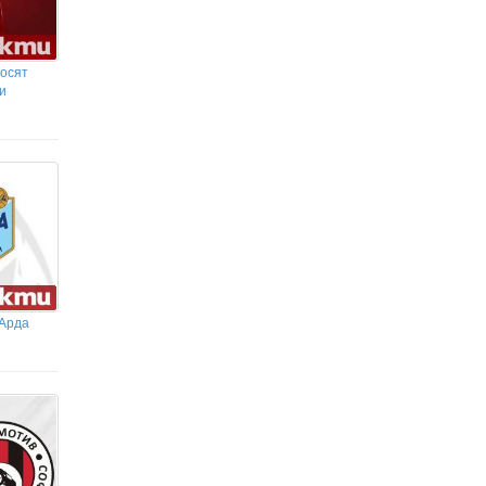
осят
и
 Арда