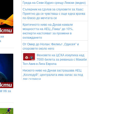
Греда на Севи Идриз срещу Левски (видео)
Съперник на Цолов за слуховете за Хаас:
Приятно да се чувстваш с още една крачка
по-близо до мечтата си
Критичното ниво на Дунав намали
мощността на АЕЦ „Пакш“ до 10%,
експерти настояват за промени в
тия
охлаждането
а
От Омир до Нолан: Филмът „Одисея” и
споровете около него
Феновете на ЦСКА изкупиха над
7000 билета за реванша с Макаби
Тел Авив в Лига Европа
Ниското ниво на Дунав застрашава АЕЦ
„Козлодуй“, централата има запас за под
две седмици
Обгорели банкноти са открити върху
тялото на бизнесмена Владимир Янков от
W Х6 за
Банкя
Германия обвини Русия, че стои
зад видео фейк, в който Мерц
анонсира оставка