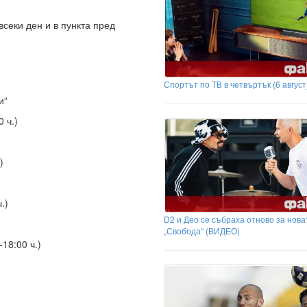
секи ден и в пункта пред
Спортът по ТВ в четвъртък (6 август
и“
 ч.)
)
.)
D2 и Део се събраха отново за нова
„Свобода“ (ВИДЕО)
18:00 ч.)