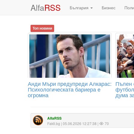
Alfa
RSS
България
Бизнес
Пол
Топ новини
Анди Мъри предупреди Алкарас:
Пълен 
Психологическата бариера е
футбол
огромна
дума з
AlfaRSS
Fakti.bg
| 05.06.2026 12:27:38 |
70