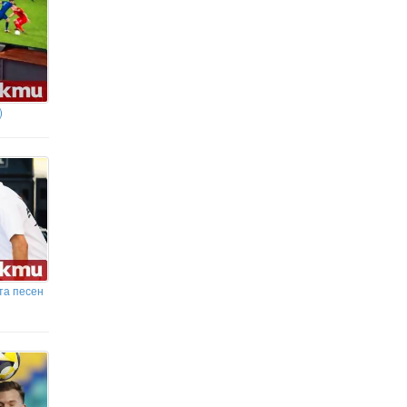
Над 3 часа: Съдът в Русе продължава да
гледа мерките на обвиняемите за
фентанил
)
та песен