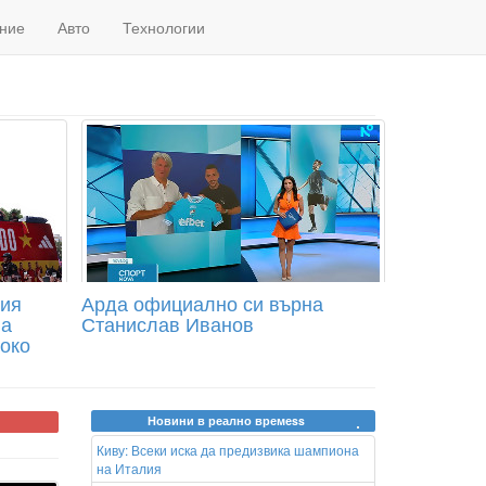
ние
Авто
Технологии
ния
Арда официално си върна
на
Станислав Иванов
око
Новини в реално времеss
Киву: Всеки иска да предизвика шампиона
на Италия