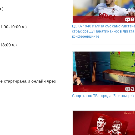
.)
ЦСКА 1948 излиза със самочувствие
:00-19:00 ч.)
страх срещу Панатинайкос в Лигата
конференциите
8:00 ч.)
е стартирана и онлайн чрез
Спортът по ТВ в сряда (5 октомври)