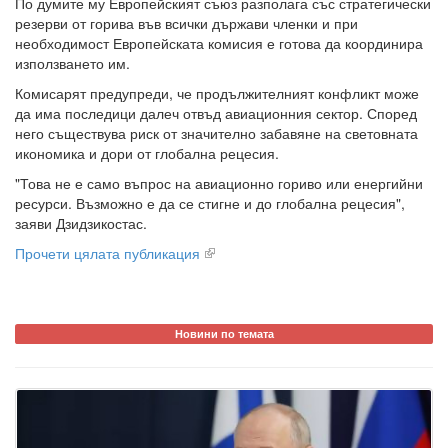
По думите му Европейският съюз разполага със стратегически
резерви от горива във всички държави членки и при
необходимост Европейската комисия е готова да координира
използването им.
Комисарят предупреди, че продължителният конфликт може
да има последици далеч отвъд авиационния сектор. Според
него съществува риск от значително забавяне на световната
икономика и дори от глобална рецесия.
"Това не е само въпрос на авиационно гориво или енергийни
ресурси. Възможно е да се стигне и до глобална рецесия",
заяви Дзидзикостас.
Прочети цялата публикация
Новини по темата