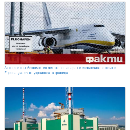
За първи път безпилотен летателен апарат с експлозив е открит в
Европа, далеч от украинската граница