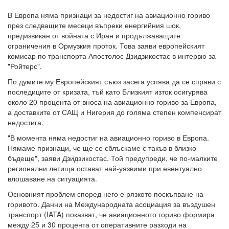
В Европа няма признаци за недостиг на авиационно гориво
през следващите месеци въпреки енергийния шок,
предизвикан от войната с Иран и продължаващите
ограничения в Ормузкия проток. Това заяви европейският
комисар по транспорта Апостолос Дзидзикостас в интервю за
"Ройтерс".
По думите му Европейският съюз засега успява да се справи с
последиците от кризата, тъй като Близкият изток осигурява
около 20 процента от вноса на авиационно гориво за Европа,
а доставките от САЩ и Нигерия до голяма степен компенсират
недостига.
"В момента няма недостиг на авиационно гориво в Европа.
Нямаме признаци, че ще се сблъскаме с такъв в близко
бъдеще", заяви Дзидзикостас. Той предупреди, че по-малките
регионални летища остават най-уязвими при евентуално
влошаване на ситуацията.
Основният проблем според него е рязкото поскъпване на
горивото. Данни на Международната асоциация за въздушен
транспорт (IATA) показват, че авиационното гориво формира
между 25 и 30 процента от оперативните разходи на