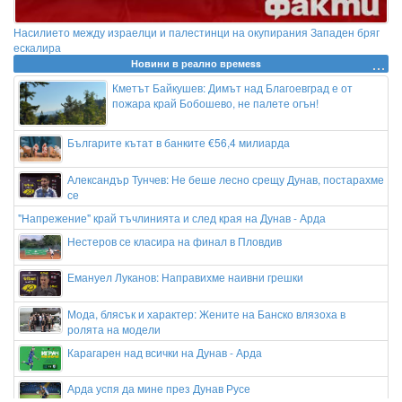
Насилието между израелци и палестинци на окупирания Западен бряг
ескалира
Новини в реално времеss
Кметът Байкушев: Димът над Благоевград е от
пожара край Бобошево, не палете огън!
Българите кътат в банките €56,4 милиарда
Александър Тунчев: Не беше лесно срещу Дунав, постарахме
се
"Напрежение" край тъчлинията и след края на Дунав - Арда
Нестеров се класира на финал в Пловдив
Емануел Луканов: Направихме наивни грешки
Мода, блясък и характер: Жените на Банско влязоха в
ролята на модели
Карагарен над всички на Дунав - Арда
Арда успя да мине през Дунав Русе