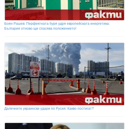
Боян Рашев: Перфектната буря удря европейската енергетика:
България отново ще спасява положението!
Далечните украински удари по Русия: Какво постигат?