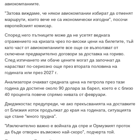
авиокомпаниите.
"Затова виждаме, че някои авиокомпании избират да отменят
маршрути, които вече не са икономически изгодни", посочи
европейският комисар.
Според него пътниците може да не усетят веднага
отражението на кризата чрез по-високи цени на билетите, тъй
като част от авиокомпаниите все още се възползват от
сключени предварително договори за доставка на гориво.
След изтичането им обаче цените могат да започнат да
нарастват по-сериозно още през втората половина на
годината или през 2027 г.
Анализатори очакват средната цена на петрола през тази
година да достигне около 90 долара за барел, което е с близо
40 процента повече спрямо нивата от февруари.
Дзидзикостас предупреди, че ако прекъсванията на доставките
от Близкия изток продължат до края на годината, ситуацията
ще стане "много трудна".
"Изключително важно е войната да спре и Ормузкият проток
да бъде отворен възможно най-скоро", подчерта той.