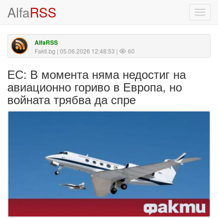
Alfa
RSS
Toggl
navig
AlfaRSS
Fakti.bg
| 05.06.2026 12:48:53 |
60
ЕС: В момента няма недостиг на
авиационно гориво в Европа, но
войната трябва да спре