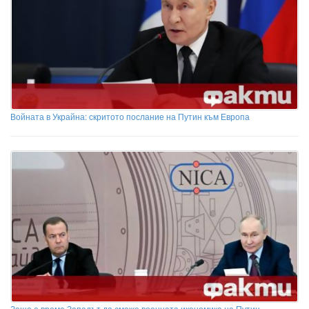
Войната в Украйна: скритото послание на Путин към Европа
Защо е време Западът да смаже военната икономика на Путин