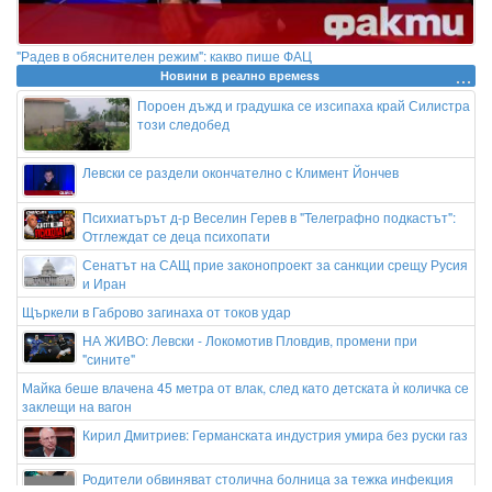
"Радев в обяснителен режим": какво пише ФАЦ
Новини в реално времеss
Пороен дъжд и градушка се изсипаха край Силистра
този следобед
Левски се раздели окончателно с Климент Йончев
Психиатърът д-р Веселин Герев в "Телеграфно подкастът":
Отглеждат се деца психопати
Сенатът на САЩ прие законопроект за санкции срещу Русия
и Иран
Щъркели в Габрово загинаха от токов удар
НА ЖИВО: Левски - Локомотив Пловдив, промени при
"сините"
Майка беше влачена 45 метра от влак, след като детската ѝ количка се
заклещи на вагон
Кирил Дмитриев: Германската индустрия умира без руски газ
Родители обвиняват столична болница за тежка инфекция