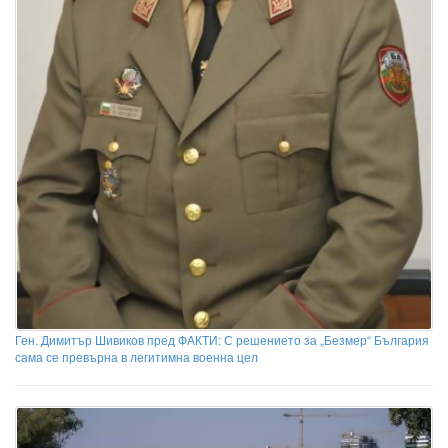
Ген. Димитър Шивиков пред ФАКТИ: С решението за „Безмер“ България
сама се превърна в легитимна военна цел