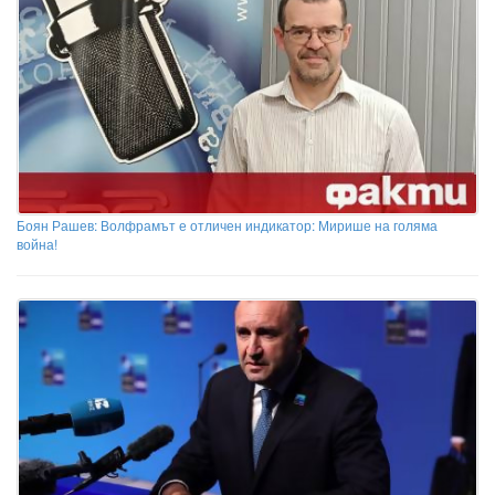
Боян Рашев: Волфрамът е отличен индикатор: Мирише на голяма
война!