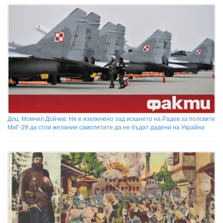
Доц. Момчил Дойчев: Не е изключено зад искането на Радев за полските
МиГ-29 да стои желание самолетите да не бъдат дадени на Украйна