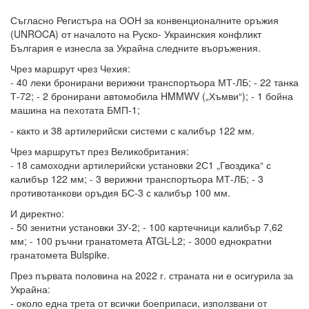
Съгласно Регистъра на ООН за конвенционалните оръжия
(UNROCA) от началото на Руско- Украинския конфликт
България е изнесла за Украйна следните въоръжения.
Чрез маршрут чрез Чехия:
- 40 леки бронирани верижни транспортьора МТ-ЛБ; - 22 танка
Т-72; - 2 бронирани автомобила HMMWV („Хъмви“); - 1 бойна
машина на пехотата БМП-1;
- както и 38 артилерийски системи с калибър 122 мм.
Чрез маршрутът през Великобритания:
- 18 самоходни артилерийски установки 2С1 „Гвоздика“ с
калибър 122 мм; - 3 верижни транспортьора МТ-ЛБ; - 3
противотанкови оръдия БС-3 с калибър 100 мм.
И директно:
- 50 зенитни установки ЗУ-2; - 100 картечници калибър 7,62
мм; - 100 ръчни гранатомета ATGL-L2; - 3000 еднократни
гранатомета Bulspike.
През първата половина на 2022 г. страната ни е осигурила за
Украйна:
- около една трета от всички боеприпаси, използвани от