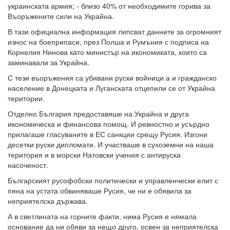
украинската армия; - близо 40% от необходимите горива за
Въоръжените сили на Украйна.
В тази официална информация липсват данните за огромният
износ на боеприпаси, през Полша и Румъния с подписа на
Корнелия Нинова като министър на икономиката, които са
заминавали за Украйна.
С тези въоръжения са убивани руски войници а и гражданско
население в Донецката и Луганската отцепили се от Украйна
територии.
Отделно България предоставяше на Украйна и друга
икономическа и финансова помощ. И ревностно и усърдно
прилагаше гласуваните в ЕС санкции срещу Русия. Изгони
десетки руски дипломати. И участваше в сухоземни на наша
територия и в морски Натовски учения с антируска
насоченост.
Българският русофобски политически и управленчески елит с
пяна на устата обвиняваше Русия, че ни е обявила за
неприятелска държава.
А в светлината на горните факти, нима Русия е нямала
основание да ни обяви за нещо друго, освен за неприятелска