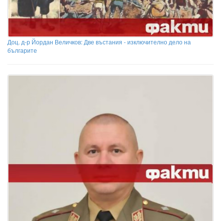
Доц. д-р Йордан Величков: Две въстания - изключително дело на
българите