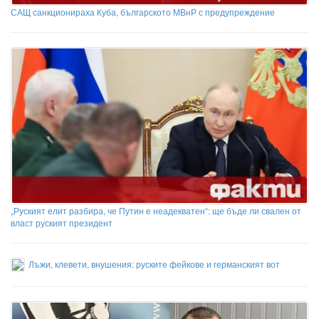
САЩ санкционираха Куба, българското МВнР с предупреждение
„Руският елит разбира, че Путин е неадекватен“: ще бъде ли свален от
власт руският президент
Лъжи, клевети, внушения: руските фейкове и германският вот