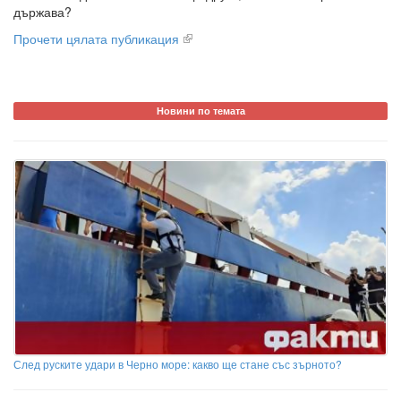
държава?
Прочети цялата публикация
Новини по темата
След руските удари в Черно море: какво ще стане със зърното?