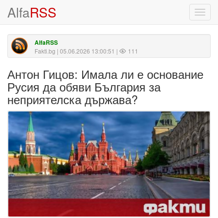
Alfa
RSS
Toggl
navig
AlfaRSS
Fakti.bg
| 05.06.2026 13:00:51 |
111
Антон Гицов: Имала ли е основание
Русия да обяви България за
неприятелска държава?