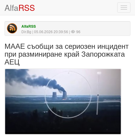
Alfa
RSS
Toggl
navig
AlfaRSS
Dir.Bg
| 05.06.2026 20:39:56 |
96
МААЕ съобщи за сериозен инцидент
при разминиране край Запорожката
АЕЦ