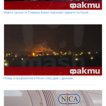
Новите запаси от Северна Корея подсилват ударите на Русия
Пожар в предприятие в Рязан след удар с дронове