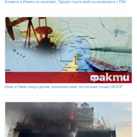
Боевете в Йемен се засилват, Турция търси край на конфликта с ПКК
Иран и Оман пред сделка, преначертават петролния пазар ОБЗОР