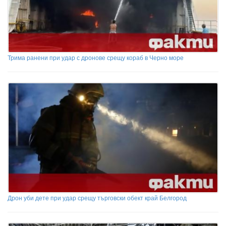
Трима ранени при удар с дронове срещу кораб в Черно море
Дрон уби дете при удар срещу търговски обект край Белгород