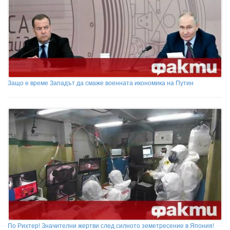
Защо е време Западът да смаже военната икономика на Путин
По Рихтер! Значителни жертви след силното земетресение в Япония!