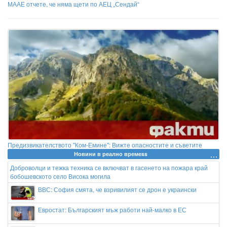
МААЕ отчете, че няма щети по АЕЦ „Сендай“
Предизвикателството "Ком-Емине": Вижте опасностите и съветите
Новини в реално времеss
Доброволци и тежка техника се включват в гасенето на пожара край
бобошевското село Висока могила
ВВС: София смята, че взривилият се дрон е украински
Евростат: Българският мъж работи най-малко в ЕС