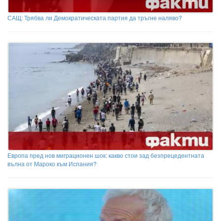
САЩ: Трябва ли Демократическата партия да тръгне наляво?
Европа пред нов миграционен шок: какво стои зад безпрецедентната
вълна от Мароко към Испания?