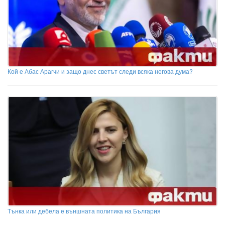
Кой е Абас Арагчи и защо днес светът следи всяка негова дума?
Тънка или дебела е външната политика на България