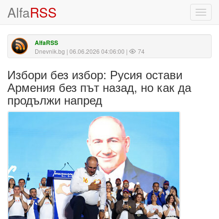
Alfa
RSS
Toggl
navig
AlfaRSS
Dnevnik.bg
| 06.06.2026 04:06:00 |
74
Избори без избор: Русия остави
Армения без път назад, но как да
продължи напред