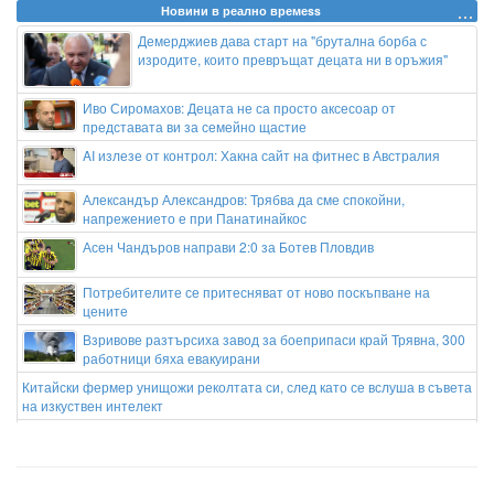
Новини в реално времеss
Демерджиев дава старт на "брутална борба с
изродите, които превръщат децата ни в оръжия"
Иво Сиромахов: Децата не са просто аксесоар от
представата ви за семейно щастие
AI излезе от контрол: Хакна сайт на фитнес в Австралия
Александър Александров: Трябва да сме спокойни,
напрежението е при Панатинайкос
Асен Чандъров направи 2:0 за Ботев Пловдив
Потребителите се притесняват от ново поскъпване на
цените
Взривове разтърсиха завод за боеприпаси край Трявна, 300
работници бяха евакуирани
Китайски фермер унищожи реколтата си, след като се вслуша в съвета
на изкуствен интелект
Колоритен фестивал събра стотици любители на цветята в
Меделин (ВИДЕО)
Бивш член на АЕЦ "Козлодуй": Подвеждащо е спокойствието