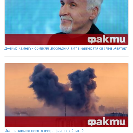
Джеймс Камерън обмисля „последния акт“ в кариерата си след „Аватар“
Има ли ключ за новата география на войните?