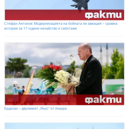
Стефан Антонов: Модернизацията на бойната ни авиация – срамна
история за 17 години нехайство и саботажи
Ердоган – двуликият „Янус“ от Анкара