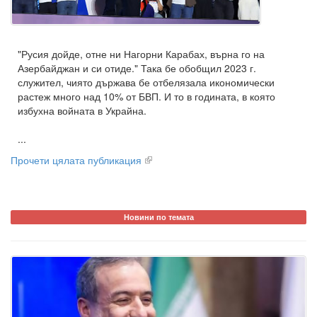
"Русия дойде, отне ни Нагорни Карабах, върна го на
Азербайджан и си отиде." Така бе обобщил 2023 г.
служител, чиято държава бе отбелязала икономически
растеж много над 10% от БВП. И то в годината, в която
избухна войната в Украйна.
...
Прочети цялата публикация
Новини по темата