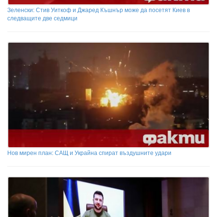
Зеленски: Стив Уиткоф и Джаред Къшнър може да посетят Киев в
следващите две седмици
Нов мирен план: САЩ и Украйна спират въздушните удари