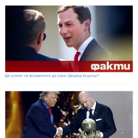
Ще успеят ли фламингите да спрат Джаред Къшнър?