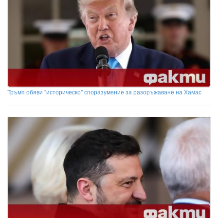
Тръмп обяви "историческо" споразумение за разоръжаване на Хамас