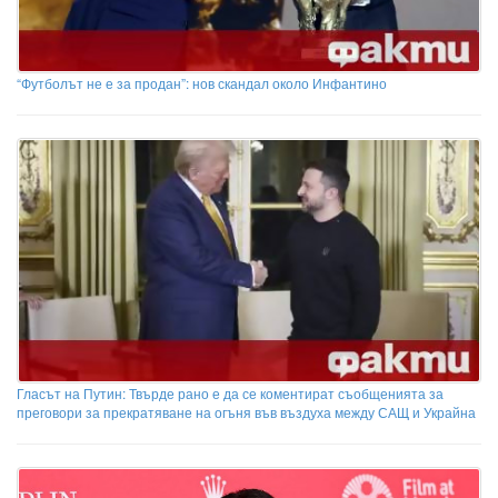
“Футболът не е за продан”: нов скандал около Инфантино
Гласът на Путин: Твърде рано е да се коментират съобщенията за
преговори за прекратяване на огъня във въздуха между САЩ и Украйна