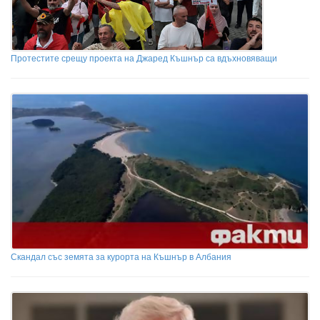
Протестите срещу проекта на Джаред Къшнър са вдъхновяващи
Скандал със земята за курорта на Къшнър в Албания