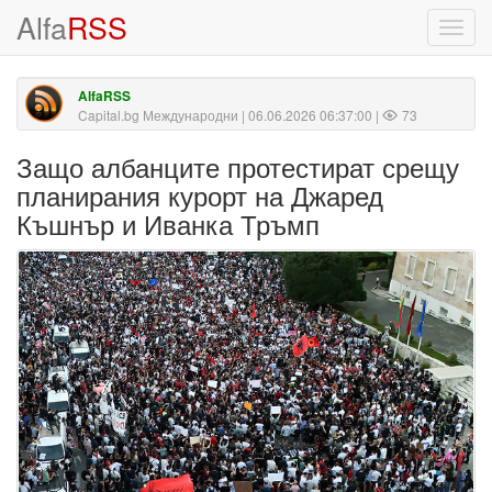
Alfa
RSS
Toggl
navig
AlfaRSS
Capital.bg Международни
| 06.06.2026 06:37:00 |
73
Защо албанците протестират срещу
планирания курорт на Джаред
Къшнър и Иванка Тръмп