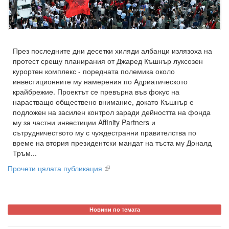
През последните дни десетки хиляди албанци излязоха на
протест срещу планирания от Джаред Къшнър луксозен
курортен комплекс - поредната полемика около
инвестиционните му намерения по Адриатическото
крайбрежие. Проектът се превърна във фокус на
нарастващо обществено внимание, докато Къшнър е
подложен на засилен контрол заради дейността на фонда
му за частни инвестиции Affinity Partners и
сътрудничеството му с чуждестранни правителства по
време на втория президентски мандат на тъста му Доналд
Тръм...
Прочети цялата публикация
Новини по темата