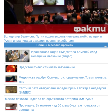
Володимир Зеленски: Путин подготвя допълнителна мобилизация в
Русия и планира да разшири военните действия
Новини в реално времеss
Иран показа кадри с Моджтаба Хаменей след
месеци на мълчание (видео)
Предстои пълно слънчево затъмнение
Меджлисът одобри Ормузкото споразумение, Тръмп готов за
мир
Стотици бяха евакуирани заради горския пожар в Андалусия
(ВИДЕО)
Москва похвали Радев за по-сдържаната реторика към Русия
Проучване: За мъжете над 50 г. възбудата е по-важна от
ерекцията