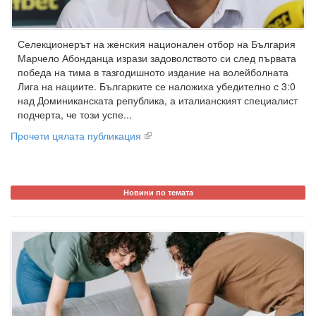
Селекционерът на женския национален отбор на България
Марчело Абонданца изрази задоволството си след първата
победа на тима в тазгодишното издание на волейболната
Лига на нациите. Българките се наложиха убедително с 3:0
над Доминиканската република, а италианският специалист
подчерта, че този успе...
Прочети цялата публикация
Новини по темата