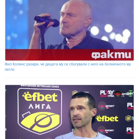
Фил Колинс разкри, че децата му се сбогували с него на болничното му
легло