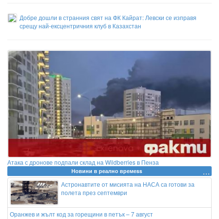
Добре дошли в странния свят на ФК Кайрат: Левски се изправя
срещу най-ексцентричния клуб в Казахстан
Атака с дронове подпали склад на Wildberries в Пенза
Новини в реално времеss
Астронавтите от мисията на НАСА са готови за
полета през септември
Оранжев и жълт код за горещини в петък – 7 август