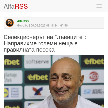
Alfa
RSS
Toggl
navig
AlfaRSS
Gong.bg
| 06.06.2026 08:18:34 |
56
Селекционерът на "лъвиците":
Направихме големи неща в
правилната посока