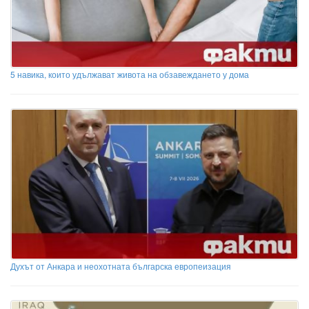
5 навика, които удължават живота на обзавеждането у дома
Духът от Анкара и неохотната българска европеизация