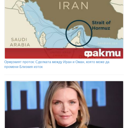
Ормузкият проток: Сделката между Иран и Оман, която може да
промени Близкия изток