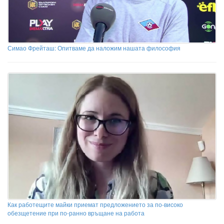
Симао Фрейташ: Опитваме да наложим нашата философия
Как работещите майки приемат предложението за по-високо
обезщетение при по-ранно връщане на работа