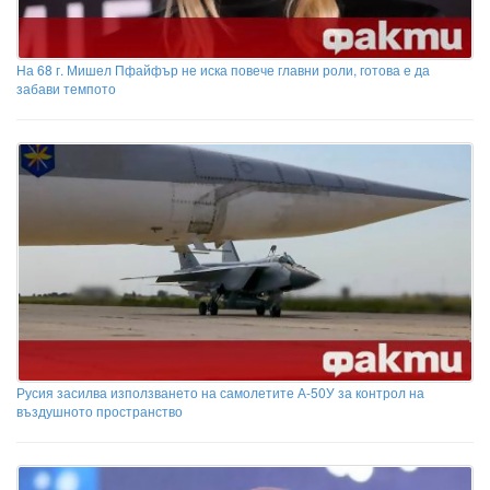
На 68 г. Мишел Пфайфър не иска повече главни роли, готова е да
забави темпото
Русия засилва използването на самолетите А-50У за контрол на
въздушното пространство