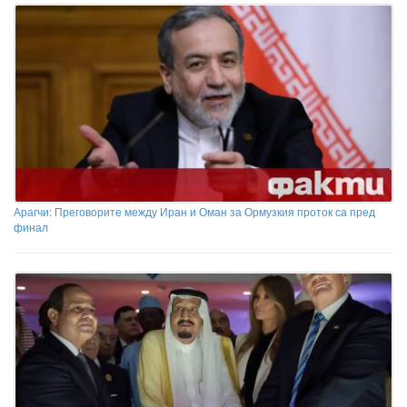
Арагчи: Преговорите между Иран и Оман за Ормузкия проток са пред
финал