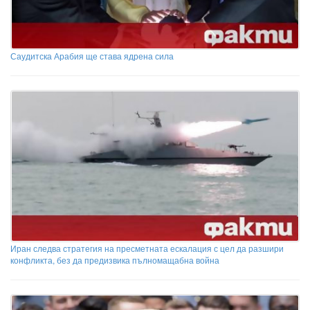
Саудитска Арабия ще става ядрена сила
Иран следва стратегия на пресметната ескалация с цел да разшири
конфликта, без да предизвика пълномащабна война