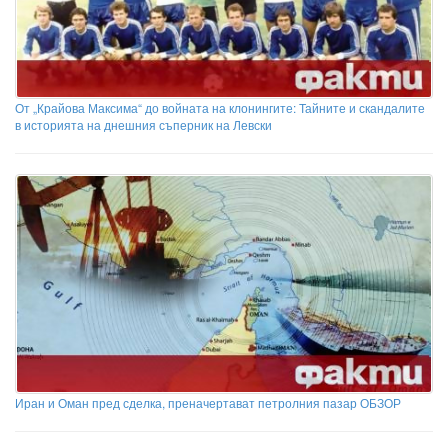
От „Крайова Максима“ до войната на клонингите: Тайните и скандалите
в историята на днешния съперник на Левски
Иран и Оман пред сделка, преначертават петролния пазар ОБЗОР