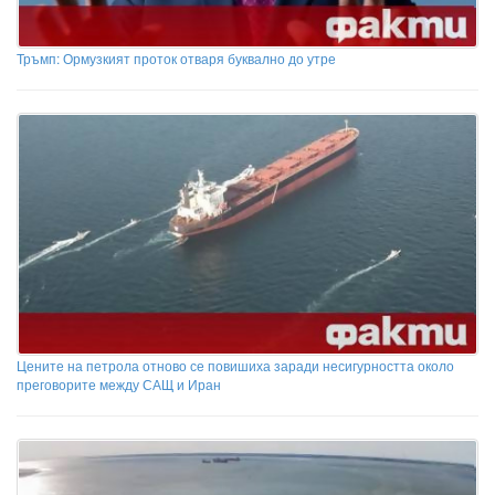
Тръмп: Ормузкият проток отваря буквално до утре
Цените на петрола отново се повишиха заради несигурността около
преговорите между САЩ и Иран