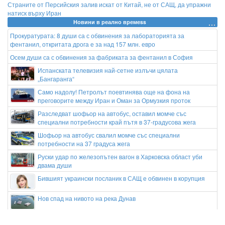
Страните от Персийския залив искат от Китай, не от САЩ, да упражни
натиск върху Иран
Новини в реално времеss
Прокуратурата: 8 души са с обвинения за лабораторията за
фентанил, откритата дрога е за над 157 млн. евро
Осем души са с обвинения за фабриката за фентанил в София
Испанската телевизия най-сетне излъчи цялата
„Бангаранга“
Само надолу! Петролът поевтинява още на фона на
преговорите между Иран и Оман за Ормузкия проток
Разследват шофьор на автобус, оставил момче със
специални потребности край пътя в 37-градусова жега
Шофьор на автобус свалил момче със специални
потребности на 37 градуса жега
Руски удар по железопътен вагон в Харковска област уби
двама души
Бившият украински посланик в САЩ е обвинен в корупция
Нов спад на нивото на река Дунав
Новият феномен в баскетбола: 18-годишен гигант е висок 229 см и