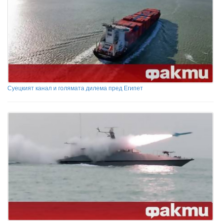
Суецкият канал и голямата дилема пред Египет