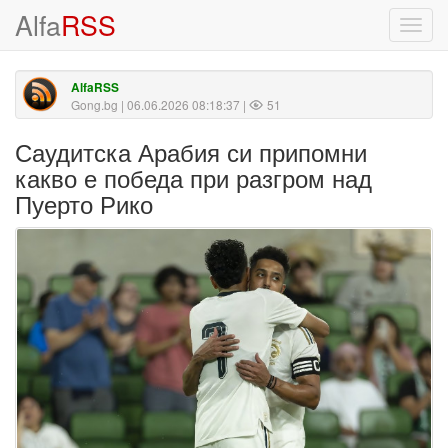
Alfa
RSS
Toggl
navig
AlfaRSS
Gong.bg
| 06.06.2026 08:18:37 |
51
Саудитска Арабия си припомни
какво е победа при разгром над
Пуерто Рико