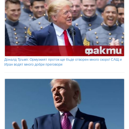
Доналд Тръмп: Ормузкият проток ще бъде отворен много скоро! САЩ и
Иран водят много добри преговори