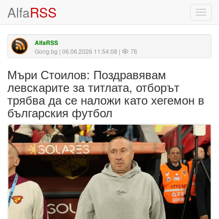
Alfa
RSS
Toggl
navig
AlfaRSS
Gong.bg
| 06.06.2026 11:54:08 |
76
Мъри Стоилов: Поздравявам
левскарите за титлата, отборът
трябва да се наложи като хегемон в
българския футбол