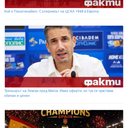
Кой е Панатинайкос: Съперникът на ЦСКА 1948 в Европа
Треньорът на Левски пред Marca: Имах оферти, но тук се чувствам
обичан и ценен