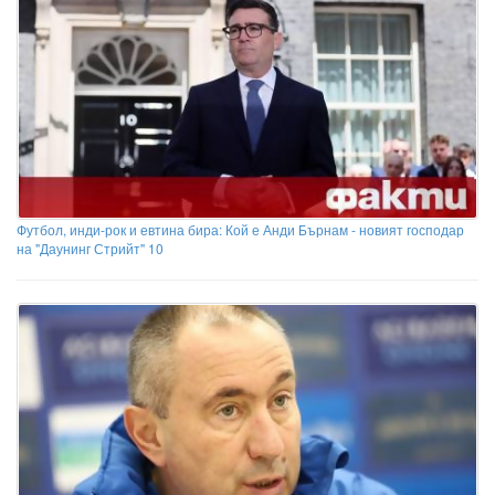
Футбол, инди-рок и евтина бира: Кой е Анди Бърнам - новият господар
на "Даунинг Стрийт" 10