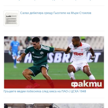
Салах дебютира срещу Гьозтепе на Мъри Стоилов
Гръцките медии побесняха след хикса на ПАО с ЦСКА 1948