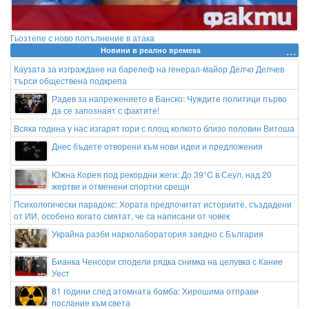
Гьозтепе с ново попълнение в атака
Новини в реално времеss
Каузата за изграждане на барелеф на генерал-майор Делчо Делчев
търси обществена подкрепа
Радев за напрежението в Банско: Чуждите политици първо
да се запознаят с фактите!
Всяка година у нас изгарят гори с площ колкото близо половин Витоша
Днес бъдете отворени към нови идеи и предложения
Южна Корея под рекордни жеги: До 39°C в Сеул, над 20
жертви и отменени спортни срещи
Психологически парадокс: Хората предпочитат историите, създадени
от ИИ, особено когато смятат, че са написани от човек
Украйна разби нарколаборатория заедно с България
Бианка Ченсори сподели рядка снимка на целувка с Кание
Уест
81 години след атомната бомба: Хирошима отправи
послание към света