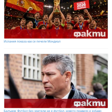
Испания показа как се печели Мондиал
Балъков: Футбол без зрители не е футбол, новото правило е хубаво