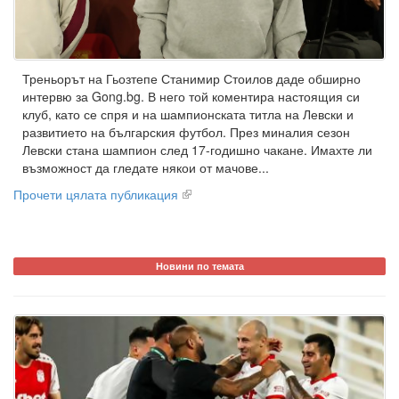
Треньорът на Гьозтепе Станимир Стоилов даде обширно
интервю за Gong.bg. В него той коментира настоящия си
клуб, като се спря и на шампионската титла на Левски и
развитието на българския футбол. През миналия сезон
Левски стана шампион след 17-годишно чакане. Имахте ли
възможност да гледате някои от мачове...
Прочети цялата публикация
Новини по темата