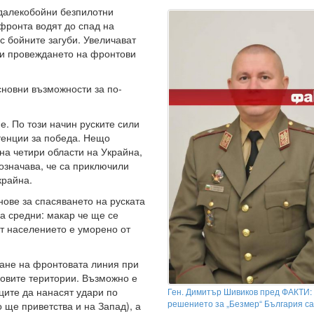
 далекобойни безпилотни
 фронта водят до спад на
с бойните загуби. Увеличават
ви провеждането на фронтови
сновни възможности за по-
. По този начин руските сили
етенции за победа. Нещо
на четири области на Украйна,
означава, че са приключили
крайна.
ове за спасяването на руската
а средни: макар че ще се
от населението е уморено от
ване на фронтовата линия при
ловите територии. Възможно е
ците да нанасят удари по
Ген. Димитър Шивиков пред ФАКТИ:
решението за „Безмер“ България са
 ще приветства и на Запад), а