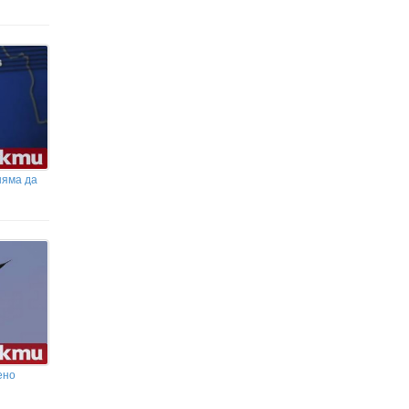
няма да
ено