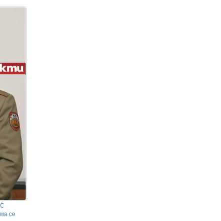
морето, иззеха стоки за 650 000
евро (снимки)
Вървял през море от тела, за да намери
семейството си: Откриха изгубените
мемоари на оцелял от бомбардировката
над Хирошима (ВИДЕО)
 С
ма се