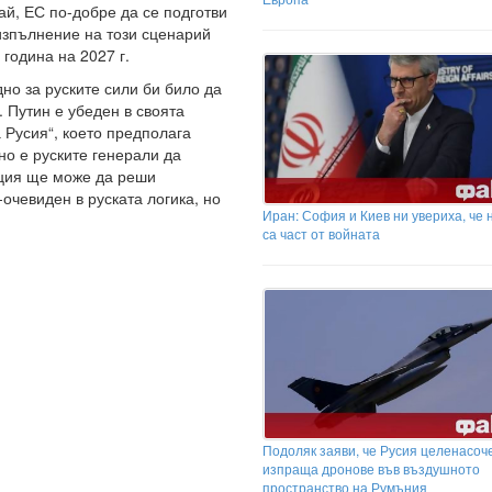
ай, ЕС по-добре да се подготви
 изпълнение на този сценарий
 година на 2027 г.
но за руските сили би било да
 Путин е убеден в своята
 Русия“, което предполага
о е руските генерали да
ация ще може да реши
очевиден в руската логика, но
Иран: София и Киев ни увериха, че 
са част от войната
Подоляк заяви, че Русия целенасоч
изпраща дронове във въздушното
пространство на Румъния