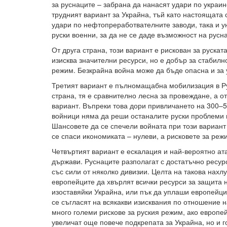
за руснаците – забрана да нанасят удари по украин
трудният вариант за Украйна, тъй като настоящата 
удари по нефтопреработвателните заводи, така и 
руски военни, за да не се даде възможност на рус
От друга страна, този вариант е рискован за рускат
изисква значителни ресурси, но е добър за стабилн
режим. Безкрайна война може да бъде опасна и за 
Третият вариант е пълномащабна мобилизация в Р
страна, тя е сравнително лесна за провеждане, а от
вариант. Въпреки това дори привличането на 300–
войници няма да реши останалите руски проблеми 
Шансовете да се спечели войната при този вариант
се спаси икономиката – нулеви, а рисковете за реж
Четвъртият вариант е ескалация и най-вероятно ат
държави. Руснаците разполагат с достатъчно ресур
със сили от няколко дивизии. Целта на такова нахл
европейците да хвърлят всички ресурси за защита 
изоставяйки Украйна, или пък да уплаши европейцит
се съгласят на всякакви изисквания по отношение н
много големи рискове за руския режим, ако европей
увеличат още повече подкрепата за Украйна, но и г