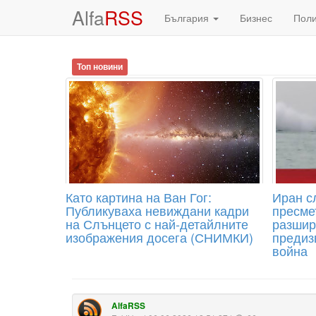
Alfa
RSS
България
Бизнес
Пол
Топ новини
Като картина на Ван Гог:
Иран с
Публикуваха невиждани кадри
пресме
на Слънцето с най-детайлните
разшир
изображения досега (СНИМКИ)
предиз
война
AlfaRSS