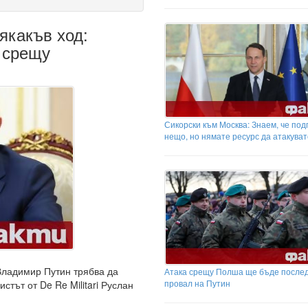
якакъв ход:
 срещу
Сикорски към Москва: Знаем, че под
нещо, но нямате ресурс да атакува
Владимир Путин трябва да
Атака срещу Полша ще бъде после
провал на Путин
тът от De Re Militari Руслан