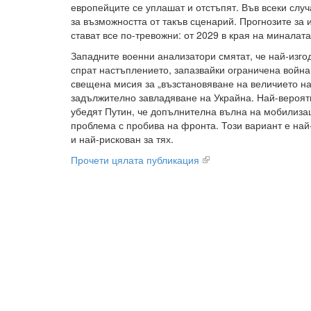
европейците се уплашат и отстъпят. Във всеки случ
за възможността от такъв сценарий. Прогнозите за
стават все по-тревожни: от 2029 в края на миналата
Западните военни анализатори смятат, че най-изгод
спрат настъплението, запазвайки ограничена война.
свещена мисия за „възстановяване на величието на
задължително завладяване на Украйна. Най-вероятн
убедят Путин, че допълнителна вълна на мобилиз
проблема с пробива на фронта. Този вариант е най-
и най-рискован за тях.
Прочети цялата публикация