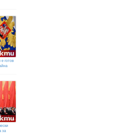
 е готов
райна
чески
а за