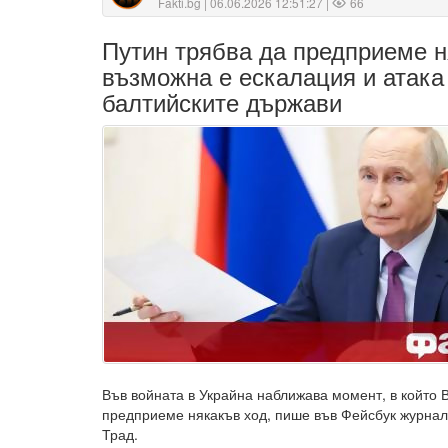
Fakti.bg
| 06.06.2026 12:51:27 |
66
Путин трябва да предприеме н
възможна е ескалация и атака
балтийските държави
Във войната в Украйна наближава момент, в който 
предприеме някакъв ход, пише във Фейсбук журналис
Трад.