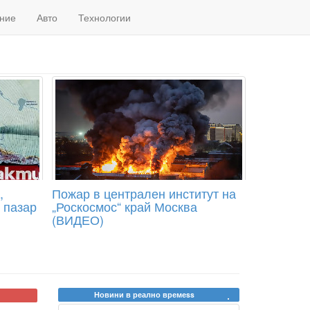
ние
Авто
Технологии
,
Пожар в централен институт на
 пазар
„Роскосмос“ край Москва
(ВИДЕО)
Новини в реално времеss