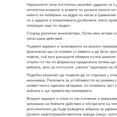
Украинските сили постоянно засилват ударите си с
летателни апарати, а атаките по руската пехота на
нивото на набиране на кадри по-ниско в сравнение 
се и ударите в оперативната дълбочина, което пра
операции още по-трудно.
Според различни анализатори, Путин има четири о
нататъшни действия.
Първият вариант е сключването на реално примирие
фактически ще се откажат от каквито и да било пр
повече, тъй като руснаците обявиха пълна анексия 
отказът от тях по формална юридическа логика ще 
войната, като са отстъпили „своята“ територия на У
Подобно решение ще позволи да се стартира с план
икономика. Рисковете за устойчивостта на режима с
появят много ядосани ветерани, по-голямата част 
войната и ще приветства примирието.
Вторият вариант е отказ от настъпление и замразя
запазване на бойните действия и обстрелите на ти
допълнително да бъде въведена забрана за украин
руските нефтопреработвателни заводи (нещо, което