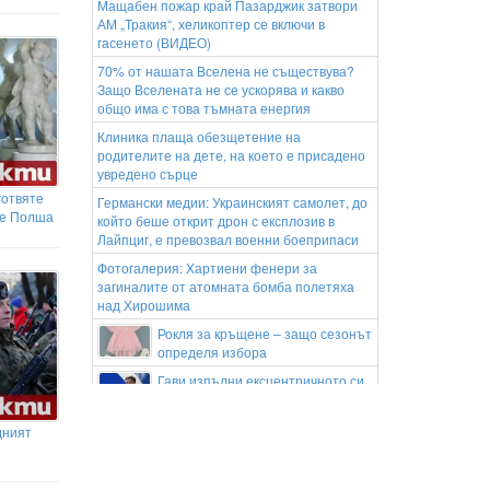
Мащабен пожар край Пазарджик затвори
АМ „Тракия“, хеликоптер се включи в
гасенето (ВИДЕО)
70% от нашата Вселена не съществува?
Защо Вселената не се ускорява и какво
общо има с това тъмната енергия
Клиника плаща обезщетение на
родителите на дете, на което е присадено
увредено сърце
готвяте
Германски медии: Украинският самолет, до
те Полша
който беше открит дрон с експлозив в
Лайпциг, е превозвал военни боеприпаси
Фотогалерия: Хартиени фенери за
загиналите от атомната бомба полетяха
над Хирошима
Рокля за кръщене – защо сезонът
определя избора
Гави изпълни ексцентричното си
обещание след световната титла
В България: Няма фентанил, няма
дният
проблем?
Удариха търговци на ментета на