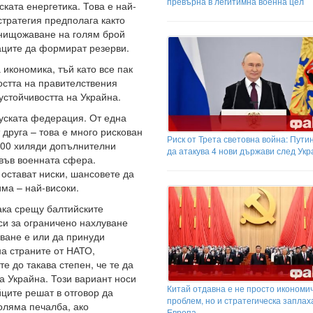
превърна в легитимна военна цел
ската енергетика. Това е най-
стратегия предполага както
унищожаване на голям брой
наците да формират резерви.
а икономика, тъй като все пак
остта на правителствения
устойчивостта на Украйна.
уската федерация. От една
 друга – това е много рискован
Риск от Трета световна война: Путин
500 хиляди допълнителни
да атакува 4 нови държави след Ук
във военната сфера.
 остават ниски, шансовете да
има – най-високи.
ака срещу балтийските
си за ограничено нахлуване
уване е или да принуди
на страните от НАТО,
е до такава степен, че те да
а Украйна. Този вариант носи
Китай отдавна е не просто икономи
ците решат в отговор да
проблем, но и стратегическа заплах
оляма печалба, ако
Европа