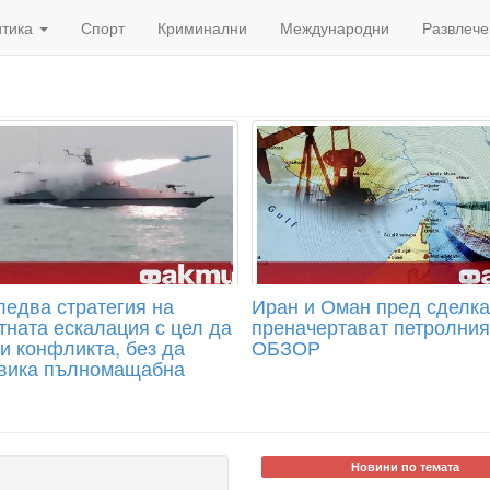
итика
Спорт
Криминални
Международни
Развлече
ледва стратегия на
Иран и Оман пред сделка
тната ескалация с цел да
преначертават петролния
и конфликта, без да
ОБЗОР
вика пълномащабна
Новини по темата