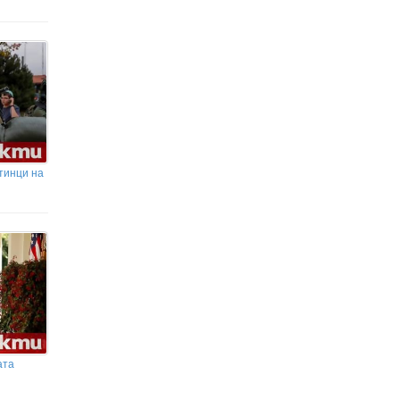
тинци на
ата