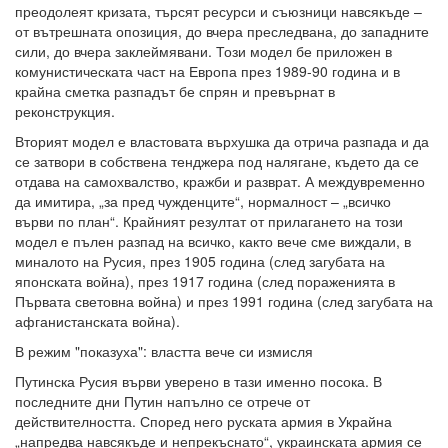
преодолеят кризата, търсят ресурси и съюзници навсякъде –
от вътрешната опозиция, до вчера преследвана, до западните
сили, до вчера заклеймявани. Този модел бе приложен в
комунистическата част на Европа през 1989-90 година и в
крайна сметка разпадът бе спрян и превърнат в
реконструкция.
Вторият модел е властовата върхушка да отрича разпада и да
се затвори в собствена тенджера под налягане, където да се
отдава на самохвалство, кражби и разврат. А междувременно
да имитира, „за пред чужденците“, нормалност – „всичко
върви по план“. Крайният резултат от прилагането на този
модел е пълен разпад на всичко, както вече сме виждали, в
миналото на Русия, през 1905 година (след загубата на
японската война), през 1917 година (след пораженията в
Първата световна война) и през 1991 година (след загубата на
афганистанската война).
В режим "показуха": властта вече си измисля
Путинска Русия върви уверено в тази именно посока. В
последните дни Путин напълно се отрече от
действителността. Според него руската армия в Украйна
„напредва навсякъде и непрекъснато“, украинската армия се