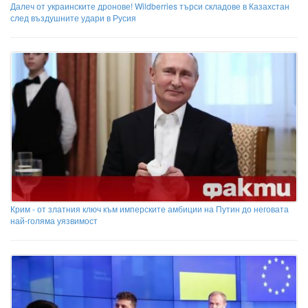
Далеч от украинските дронове! Wildberries търси складове в Казахстан
след въздушните удари в Русия
Крим - от златния ключ към имперските амбиции на Путин до неговата
най-голяма уязвимост