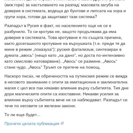
(виж горе) за настъпването на разпад: масовата загуба на
доверие в системата, водеща до бунтове и липсата на хора и
групи хора, готови да защитават тази система?
Разпадът в Русия е факт, но населението още не се е
разбунило. То си кротува не, защото продължава да има
доверие в системата. Това кротуване е по същата причина,
както досегашното кротуване на върхушката (т.е. преди тя да
мине в режим „показуха“): руския фатализъм, синтезиран в
думата „авось“ (нещо като „ха дано“, но доста по-интензивно
като смислово натоварване). „Авось“ се размине. „Авось“
стане чудо. „Авось“ Тръмп се притече на помощ.
Наскоро писах, че обречеността на путинския режим се вижда
в неговото занимание с опити за имитационна и заклинателна
магия с цел все пак някакво влияние върху събитията. Тия дни
дори магическите опити са изоставени. Никакви усилия за
влияние върху събитията вече не се наблюдават. Разпадът си
тече по неговите си железни закони.
То ли еще будет...
Прочети цялата публикация