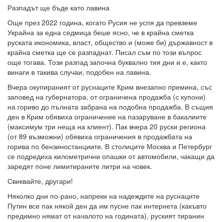
Разпадът ще бъде като лавина
Още през 2022 година, когато Русия не успя да превземе
Украйна за една седмица беше ясно, че в крайна сметка
руската икономика, власт, общество и (може би) държавност в
крайна сметка ще се разпаднат. Писал съм по този въпрос
още тогава. Този разпад започна буквално тия дни и е, както
винаги в такива случаи, подобен на лавина.
Вчера окупираният от руснаците Крим внезапно премина, със
заповед на губернатора, от ограничена продажба (с купони)
на гориво до пълната забрана на подобна продажба. В същия
ден в Крим обявиха ограничение на пазаруване в бакалиите
(максимум три неща на клиент). Пак вчера 20 руски региона
(от 89 възможни) обявиха ограничения в продажбата на
горива по бензиностанциите. В столиците Москва и Петербург
се подредиха километрични опашки от автомобили, чакащи да
заредят поне лимитираните литри на човек.
Свиквайте, другари!
Няколко дни по-рано, напреки на надеждите на руснаците
Путин все пак някой ден да им пусне пак интернета (какъвто
предимно нямат от началото на годината), руският тиранин