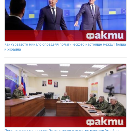
Как кървавото минало определя политическото настояще между Полша
и Украйна
Путин искаше да направи Русия отново велика, но направи Украйна