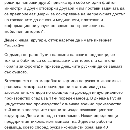
реши да направи друго: привика при себе си един файтон
министри и други отговорни другари и им постави задачата да
се предприемат „мерки за осигуряване на непрекъснат достъп
на гражданите до основни медицински, платежни и
информационни услуги по време на ограничения на
мобилния интернет".
Демек: няма, другари, оттук насетне да имате интернет.
Свиквайте.
Седмица по-рано Путин напомни на своите поданици, че
техните баби не са се занимавали с интернет, а са плели
чорапи за фронта; и призова днешните рускини да се заемат
със същото.
Вглеждането в по-мащабната картина на руската икономика
разкрива, макар все повече данни и статистики да са
засекретени, че дори по официални доклади индустриалното
производство спада за 11-и пореден месец. В днешна Русия
„индустриално производство“ означава военно производство,
тъй като в последните години то изяде всякакви цивилни
индустрии. Днес и то пада главоломно. Някои определящи
предприятия тихомълком минават на 3-дневна работна
седмица, което според руски икономисти означава 40