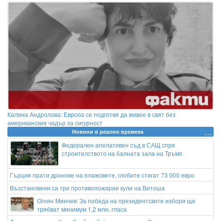
Калина Андролова: Европа се подготвя да живее в свят без
американския чадър за сигурност
Новини в реално времеss
Федерален апелативен съд в САЩ спря
строителството на балната зала на Тръмп
Гърция прати дронове на плажовете, глобите стигат 73 000 евро
Възстановени са три противопожарни кули на Витоша
Огнян Минчев: За победа на президентските избори ще
трябват минимум 1,2 млн. гласа