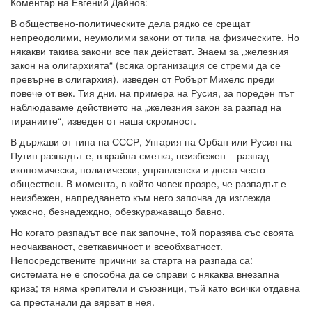
Коментар на Евгений Дайнов:
В обществено-политическите дела рядко се срещат
непреодолими, неумолими закони от типа на физическите. Но
някакви такива закони все пак действат. Знаем за „железния
закон на олигархията“ (всяка организация се стреми да се
превърне в олигархия), изведен от Робърт Михелс преди
повече от век. Тия дни, на примера на Русия, за пореден път
наблюдаваме действието на „железния закон за разпад на
тираниите“, изведен от наша скромност.
В държави от типа на СССР, Унгария на Орбан или Русия на
Путин разпадът е, в крайна сметка, неизбежен – разпад
икономически, политически, управленски и доста често
обществен. В момента, в който човек прозре, че разпадът е
неизбежен, напредването към него започва да изглежда
ужасно, безнадеждно, обезкуражаващо бавно.
Но когато разпадът все пак започне, той поразява със своята
неочакваност, светкавичност и всеобхватност.
Непосредствените причини за старта на разпада са:
системата не е способна да се справи с някаква внезапна
криза; тя няма крепители и съюзници, тъй като всички отдавна
са престанали да вярват в нея.