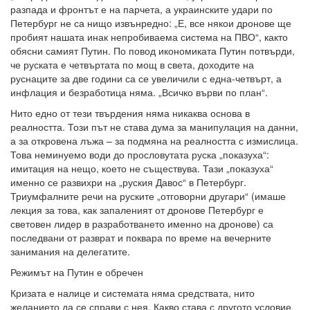
разпада и фронтът е на парчета, а украинските удари по
Петербург не са нищо извънредно: „Е, все някои дронове ще
пробият нашата инак непробиваема система на ПВО“, както
обясни самият Путин. По повод икономиката Путин потвърди,
че руската е четвъртата по мощ в света, доходите на
руснаците за две години са се увеличили с една-четвърт, а
инфлация и безработица няма. „Всичко върви по план“.
Нито едно от тези твърдения няма никаква основа в
реалността. Този път не става дума за манипулация на данни,
а за откровена лъжа – за подмяна на реалността с измислица.
Това неминуемо води до прословутата руска „показуха“:
имитация на нещо, което не съществува. Тази „показуха“
именно се развихри на „руския Давос“ в Петербург.
Триумфалните речи на руските „отговорни другари“ (имаше
лекция за това, как запаленият от дронове Петербург е
световен лидер в разработването именно на дронове) са
последвани от разврат и поквара по време на вечерните
занимания на делегатите.
Режимът на Путин е обречен
Кризата е налице и системата няма средствата, нито
желанието да се справи с нея. Какво става с другото условие