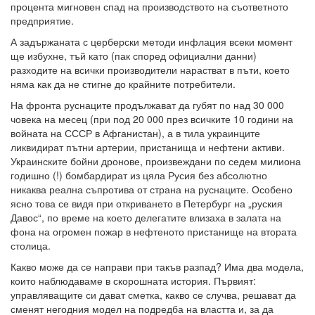
процента мигновен спад на производството на съответното
предприятие.
А задържаната с церберски методи инфлация всеки момент
ще избухне, тъй като (пак според официални данни)
разходите на всички производители нарастват в пъти, което
няма как да не стигне до крайните потребители.
На фронта руснаците продължават да губят по над 30 000
човека на месец (при под 20 000 през всичките 10 години на
войната на СССР в Афганистан), а в тила украинците
ликвидират пътни артерии, пристанища и нефтени активи.
Украинските бойни дронове, произвеждани по седем милиона
годишно (!) бомбардират из цяла Русия без абсолютно
никаква реална съпротива от страна на руснаците. Особено
ясно това се видя при откриването в Петербург на „руския
Давос“, по време на което делегатите влизаха в залата на
фона на огромен пожар в нефтеното пристанище на втората
столица.
Какво може да се направи при такъв разпад? Има два модела,
които наблюдаваме в скорошната история. Първият:
управляващите си дават сметка, какво се случва, решават да
сменят негодния модел на подредба на властта и, за да