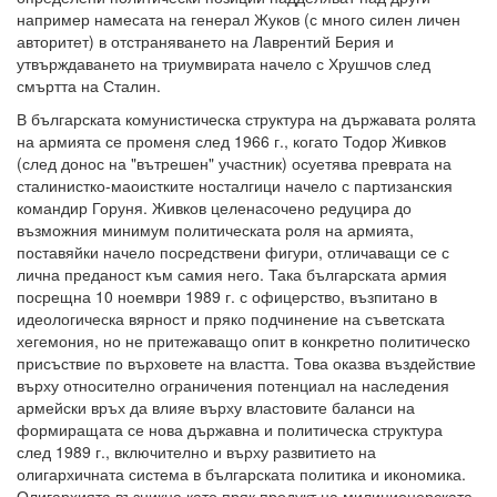
например намесата на генерал Жуков (с много силен личен
авторитет) в отстраняването на Лаврентий Берия и
утвърждаването на триумвирата начело с Хрушчов след
смъртта на Сталин.
В българската комунистическа структура на държавата ролята
на армията се променя след 1966 г., когато Тодор Живков
(след донос на "вътрешен" участник) осуетява преврата на
сталинистко-маоистките носталгици начело с партизанския
командир Горуня. Живков целенасочено редуцира до
възможния минимум политическата роля на армията,
поставяйки начело посредствени фигури, отличаващи се с
лична преданост към самия него. Така българската армия
посрещна 10 ноември 1989 г. с офицерство, възпитано в
идеологическа вярност и пряко подчинение на съветската
хегемония, но не притежаващо опит в конкретно политическо
присъствие по върховете на властта. Това оказва въздействие
върху относително ограничения потенциал на наследения
армейски връх да влияе върху властовите баланси на
формиращата се нова държавна и политическа структура
след 1989 г., включително и върху развитието на
олигархичната система в българската политика и икономика.
Олигархията възникна като пряк продукт на милиционерската