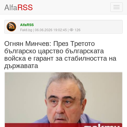
Alfa
RSS
Toggl
navig
AlfaRSS
Fakti.bg
| 06.06.2026 19:02:45 |
126
Огнян Минчев: През Третото
българско царство българската
войска е гарант за стабилността на
държавата