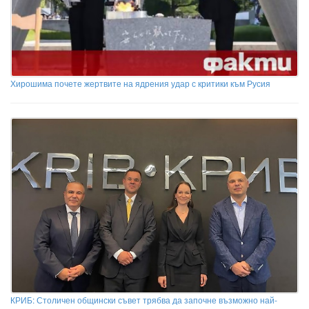
Хирошима почете жертвите на ядрения удар с критики към Русия
КРИБ: Столичен общински съвет трябва да започне възможно най-