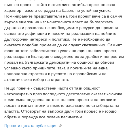
външен проект - който е отчетливо антибългарски по своя
характер - засега се радва на бавен, но устойчив успех.
Номинираните представители на този проект вече са в самия
върхов ешелон на изпълнителната власт на българската
държава и разполагат с необходимите ресурси да променят
основните дефиниции и посоки на реализация на нейните
дългосрочни интереси и политики. Не е необходимо да
очаквате подобни промени да се случат светкавично. Самият
факт на този забележителен успех на един външен проект,
реализиран в България е свидетелство за дълбок и непростим
провал на българската демократична общност да обнови
успешно както принципите, така и политиките на една
национална стратегия в руслото на европейския и на
атлантическия избор на страната.
Нещо повече - съществени части от тази общност
неколкократно през последното десетилетие оказват ключова
и системна подкрепа на този външен проект и на неговите
локални изпълнители в тяхното изкачване по стълбицата на
властта. Отговорът на въпроса дали този процес е изобщо
обратим поражда все повече песимизъм.
Прочети цялата публикация