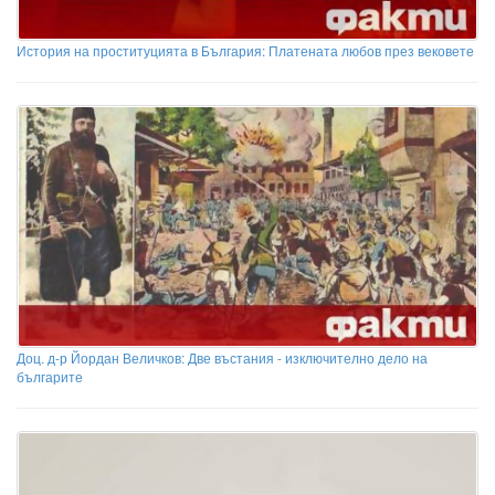
История на проституцията в България: Платената любов през вековете
Доц. д-р Йордан Величков: Две въстания - изключително дело на
българите