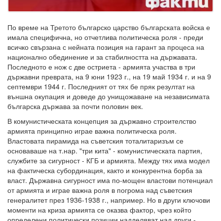
По време на Третото българско царство българската войска е
имала специфична, но отчетлива политическа роля - преди
всичко свързана с нейната позиция на гарант за процеса на
национално обединение и за стабилността на държавата.
Последното е нож с две остриета - армията участва в три
държавни преврата, на 9 юни 1923 г., на 19 май 1934 г. и на 9
септември 1944 г. Последният от тях бе пряк резултат на
външна окупация и доведе до унищожаване на независимата
българска държава за почти половин век.
В комунистическата концепция за държавно строителство
армията принципно играе важна политическа роля.
Властовата пирамида на съветския тоталитаризъм се
основаваше на т.нар. "три кита" - комунистическата партия,
службите за сигурност - КГБ и армията. Между тях има модел
на фактическа субординация, както и конкурентна борба за
власт. Държавна сигурност има по-мощен властови потенциал
от армията и играе важна роля в погрома над съветския
генералитет през 1936-1938 г., например. Но в други ключови
моменти на криза армията се оказва фактор, чрез който
определени политически позиции надделяват над други -