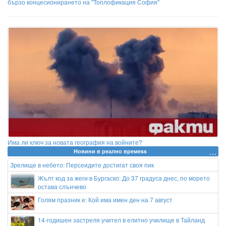
бързо концесионирането на "Топлофикация София"
Има ли ключ за новата география на войните?
Новини в реално времеss
Зрелище в небето: Персеидите достигат своя пик
Жълт код за жеги в Бургаско: До 37 градуса днес, по морето
остава слънчево
Голям празник е: Кой има имен ден на 7 август
14-годишен застреля учител в елитно училище в Тайланд