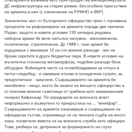
ДС инфраструктура на стария режим, без особено присъствие
на армията в нея (с изключение на РУМНО и ВКР).
Значителна част от българското офицерство прие с горчивина
процесите на реформиране на армията поради две причини.
Първо, защото в новите условия 130 хилядна редовна
наборна армия бе вече напълно ненужна - икономически,
политически, стратегически. До 1989 г. тази армия бе
издържана с минимум 12 на сто военни разходи - ако не
броим скритите в други бюджетни пера. В новите условия на
мъчителна стопанска метаморфоза, подобни разходи бяха
абсурдни. Войниците често са осовобождавани за отпуск в
петък следобед - и свиквани отново в понеделник сутрин, за
предпочитане - закусили. Съкращаването на армията бе
неизбежно - нещо, което бе казано на висшето офицерство и
от ключови военни съветници от чужбина като американския
генерал Кифенаар. По коридорите на военната власт
неформално и възмутено го прекръстиха на ... "кенефар"...
Съкращаването на армията означаваше и съкращаване на
офицерски състав, отразяващо се на личната съдба на много
хора, посветили живота си на военната служба като офицери.
Това, разбира се, допринесе за формирането на глухо