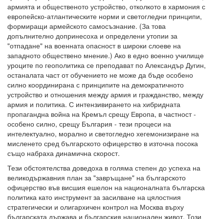
армията и общественото устройство, отколкото в хармония с
европейско-атлантическите норми и светогледни принципи,
формиращи армейското самосъзнание. (За това
допълнително допринесоха и определени утопии за
"отпадане" на военната опасност в широки слоеве на
западното обществено мнение.) Ако в едно военно училище
уроците по геополитика се преподават по Александър Дугин,
останалата част от обучението не може да бъде особено
силно координирана с принципите на демократичното
устройство и отношения между армия и гражданство, между
армия и политика. С интензивирането на хибридната
пропагандна война на Кремъл срещу Европа, в частност -
особено силно, срещу България - тези процеси на
интелектуално, морално и светогледно хегемонизиране на
мисленето сред българското офицерство в източна посока
също набраха динамична скорост.
Тези обстоятелства доведоха в голяма степен до успеха на
великодържавния план за "завръщане" на българското
офицерство във висшия ешелон на националната българска
политика като инструмент за засилване на цялостния
стратегически и олигархичен контрол на Москва върху
българската държава и българския национален живот. Този