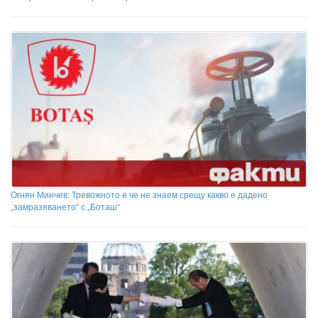
Огнян Минчев: Тревожното е че не знаем срещу какво е дадено
„замразяването“ с „Боташ“