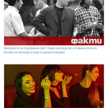
Милионите на подземния свят: Какво наследство оставиха убитите
босове на прехода и къде са децата им днес