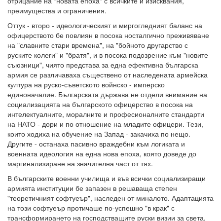
отрицание на "новата епоха" с всичките ѝ изисквания,
преимущества и ограничения.
Оттук - второ - идеологическият и миргогледният баланс на
офицерството бе повлиян в посока носталгично преживяване
на "славните стари времена", на "бойното другарство с
руските колеги" и "братя", и в посока подозрение към "новите
съюзници", чиято представа за една ефективна българска
армия се различаваха съществено от наследената армейска
култура на руско-съветското войнско - имперско
единоначалие. Българската държава не отдели внимание на
социализацията на българското офицерство в посока на
интелектуалните, моралните и професионалните стандарти
на НАТО - дори и по отношение на младите офицери. Тези,
които ходиха на обучение на Запад - закачиха по нещо.
Другите - останаха пасивно враждебни към логиката и
военната идеология на една нова епоха, която доведе до
маргинализиране на значителна част от тях.
В българските военни училища и във всички социализиращи
армията институции бе запазен в решаваща степен
"теоретичният софтуеър", наследен от миналото. Адаптацията
на този софтуеър протичаше по-успешно "в крак" с
трансформирането на господстващите руски визии за света,