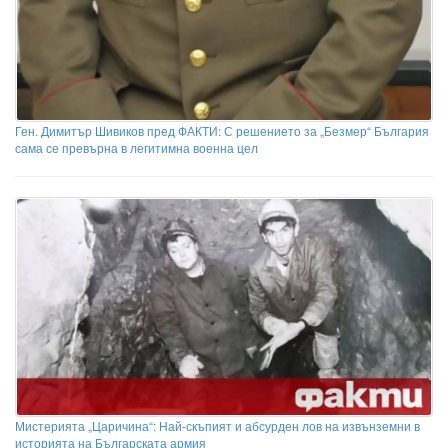
Ген. Димитър Шивиков пред ФАКТИ: С решението за „Безмер“ България
сама се превърна в легитимна военна цел
Мистерията „Царичина“: Най-скъпият и абсурден лов на извънземни в
историята на Българската армия