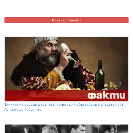
Новини по темата
Тайните на царската трапеза: Какво са яли българските владетели от
Аспарух до Кобургите