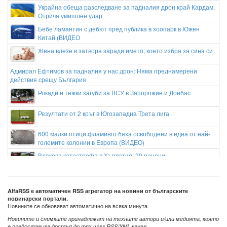
Украйна обеща разследване за падналия дрон край Кардам.
Отрича умишлен удар
Бебе ламантин с дебют пред публика в зоопарк в Южен
Китай (ВИДЕО
Жена влезе в затвора заради името, което избра за сина си
Адмирал Ефтимов за падналия у нас дрон: Няма преднамерени
действия срещу България
Рокади и тежки загуби за ВСУ в Запорожие и Донбас
Резултати от 2 кръг в Югозападна Трета лига
600 малки птици фламинго бяха освободени в една от най-
големите колонии в Европа (ВИДЕО)
Влакова катастрофа в Хърватия: 20 ранени
AlfaRSS е автоматичен RSS агрегатор на новини от българските
новинарски портали.
Новините се обновяват автоматично на всяка минута.
Новините и снимките принадлежат на техните автори и/или медията, която
е предоставила достъп до тях чрез RSS/XML канал.