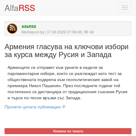
Alfa
RSS
Toggl
navig
AlfaRSS
Mediapool.bg
| 07.06.2026 07:38:48 |
48
Армения гласува на ключови избори
за курса между Русия и Запада
Арменците се отправят към урните в неделя за
парламентарни избори, които се разглеждат като тест за
обществената подкрепа към геополитическия завой на
премиера Никол Пашинян. През последните години той
постепенно се дистанцира от традиционния съюзник Русия
и търси по-тесни връзки със Запада.
Прочети цялата публикация
Новини по темата