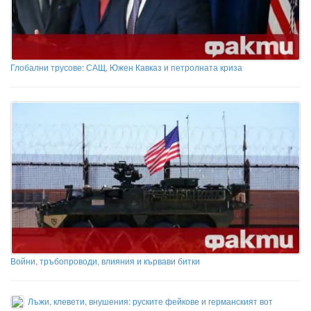
Глобални трусове: САЩ, Южен Кавказ и петролната криза
Войни, тръбопроводи, влияния и кървави битки
Лъжи, клевети, внушения: руските фейкове и германският вот