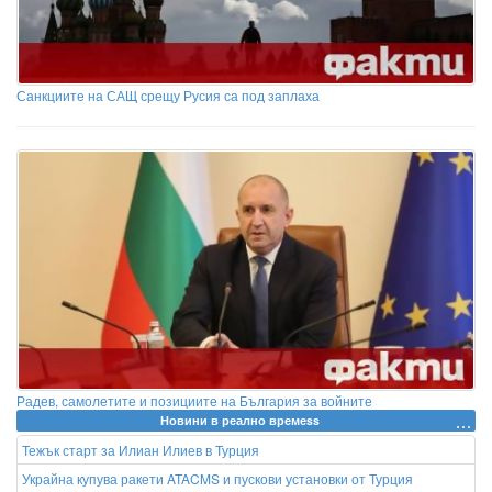
Санкциите на САЩ срещу Русия са под заплаха
Радев, самолетите и позициите на България за войните
Новини в реално времеss
Тежък старт за Илиан Илиев в Турция
Украйна купува ракети ATACMS и пускови установки от Турция