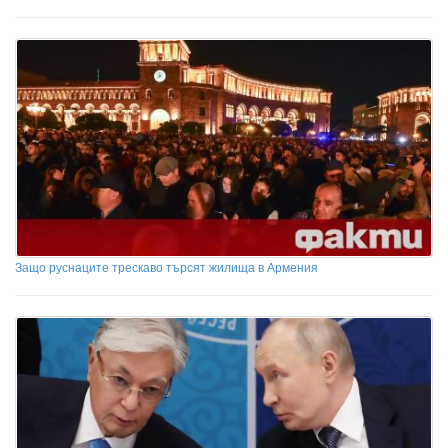
Защо руснаците трескаво търсят жилища в Армения