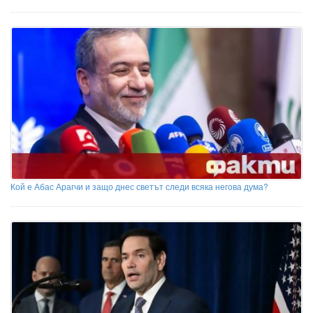
Кой е Абас Арагчи и защо днес светът следи всяка негова дума?