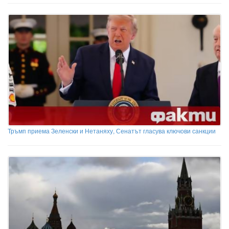
Тръмп приема Зеленски и Нетаняху, Сенатът гласува ключови санкции