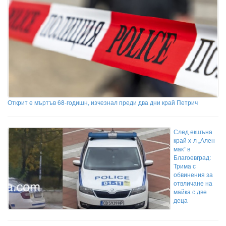
Открит е мъртъв 68-годишн, изчезнал преди два дни край Петрич
След екшъна
край х-л „Ален
мак“ в
Благоевград:
Трима с
обвинения за
отвличане на
майка с две
деца