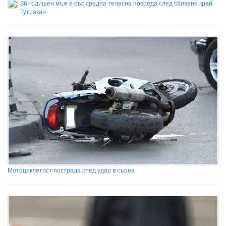
З6-годишен мъж е със средна телесна повреда след сбиване край
Тутракан
Мотоциклетист пострада след удар в сърна