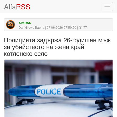
Alfa
RSS
Toggl
navig
AlfaRSS
DarikNews Варна
| 07.06.2026 07:50:00 |
77
Полицията задържа 26-годишен мъж
за убийството на жена край
котленско село