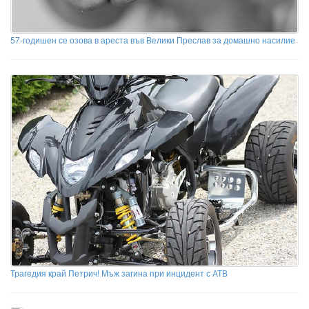
57-годишен се озова в ареста във Велики Преслав за домашно насилие
Трагедия край Петрич! Мъж загина при инцидент с АТВ