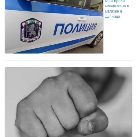
Мъж преби
млада жена в
магазин в
Дупница