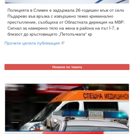
Полицията в Сливен е задържала 26-годишен мъж от село
Пъдарево във връзка с извършено тежко криминално
престъпление, съобщиха от Областната дирекция на МВР.
Сигнал за намерено тяло на жена в района на път I-7, в
близост до кръстовището „Петолъчката“ кр
Прочети цялата публикация
Новини по темата