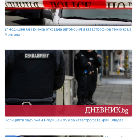
21-годишен без книжка открадна автомобил и катастрофира тежко край
Монтана
Полицията задържа 41-годишен мъж за катастрофата край Владая