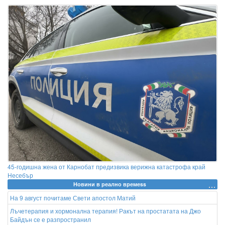
45-годишна жена от Карнобат предизвика верижна катастрофа край
Несебър
Новини в реално времеss
На 9 август почитаме Свети апостол Матий
Лъчетерапия и хормонална терапия! Ракът на простатата на Джо
Байдън се е разпространил