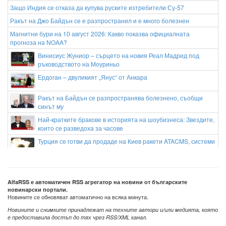
Защо Индия се отказа да купува руските изтребители Су-57
Ракът на Джо Байдън се е разпространил и е много болезнен
Магнитни бури на 10 август 2026: Какво показва официалната
прогноза на NOAA?
Винисиус Жуниор – сърцето на новия Реал Мадрид под
ръководството на Моуриньо
Ердоган – двуликият „Янус“ от Анкара
Ракът на Байдън се разпространява болезнено, съобщи
синът му
Най-кратките бракове в историята на шоубизнеса: Звездите,
които се разведоха за часове
Турция се готви да продаде на Киев ракети ATACMS, системи
HIMARS и хиляди снаряди
AlfaRSS е автоматичен RSS агрегатор на новини от българските
новинарски портали.
Новините се обновяват автоматично на всяка минута.
Новините и снимките принадлежат на техните автори и/или медията, която
е предоставила достъп до тях чрез RSS/XML канал.