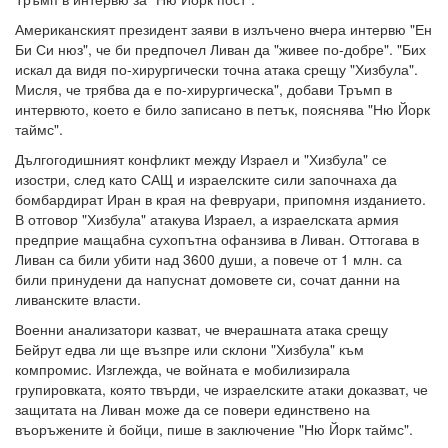
Американският президент заяви в излъчено вчера интервю "Ен
Би Си нюз", че би предпочел Ливан да "живее по-добре". "Бих
искал да видя по-хирургически точна атака срещу "Хизбула".
Мисля, че трябва да е по-хирургическа", добави Тръмп в
интервюто, което е било записано в петък, пояснява "Ню Йорк
таймс".
Дългогодишният конфликт между Израел и "Хизбула" се
изостри, след като САЩ и израелските сили започнаха да
бомбардират Иран в края на февруари, припомня изданието.
В отговор "Хизбула" атакува Израел, а израелската армия
предприе мащабна сухопътна офанзива в Ливан. Оттогава в
Ливан са били убити над 3600 души, а повече от 1 млн. са
били принудени да напуснат домовете си, сочат данни на
ливанските власти.
Военни анализатори казват, че вчерашната атака срещу
Бейрут едва ли ще възпре или склони "Хизбула" към
компромис. Изглежда, че войната е мобилизирала
групировката, която твърди, че израелските атаки доказват, че
защитата на Ливан може да се повери единствено на
въоръжените ѝ бойци, пише в заключение "Ню Йорк таймс".