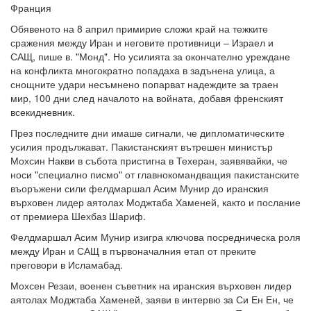
Франция
Обявеното на 8 април примирие сложи край на тежките
сражения между Иран и неговите противници – Израел и
САЩ, пише в. "Монд". Но усилията за окончателно уреждане
на конфликта многократно попадаха в задънена улица, а
снощните удари несъмнено попарват надеждите за траен
мир, 100 дни след началото на войната, добавя френският
всекидневник.
През последните дни имаше сигнали, че дипломатическите
усилия продължават. Пакистанският вътрешен министър
Мохсин Накви в събота пристигна в Техеран, заявявайки, че
носи "специално писмо" от главнокомандващия пакистанските
въоръжени сили фелдмаршал Асим Мунир до иранския
върховен лидер аятолах Моджтаба Хаменей, както и послание
от премиера Шехбаз Шариф.
Фелдмаршал Асим Мунир изигра ключова посредническа роля
между Иран и САЩ в първоначалния етап от преките
преговори в Исламабад.
Мохсен Резаи, военен съветник на иранския върховен лидер
аятолах Моджтаба Хаменей, заяви в интервю за Си Ен Ен, че