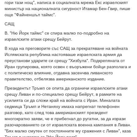
гори тази нощ", написа в социалната мрежа Екс израелският
министър на националната сигурност Итамар Бен-Гвир, пише
още "Файненшъл таймс".
САЩ
В. "Ню Йорк таймс" се спира малко по-подробно на
израелските атаки срещу Бейрут.
В хода на преговорите със САЩ за прекратяване на войната
Ислямската република настояваше израелската армия да
преустанови ударите си срещу "Хизбула". Подкрепяната от
Иран групировка, която освен с въоръжени бойци разполага и
с политическо влияние, отдавна засенчва ливанското
правителство, отбелязва американското издание.
Президентът Тръмп се опита да ограничи израелските атаки
срещу Ливан и по-специално срещу Бейрут, в рамките на
усилията си да сложи край на войната с Иран. Миналата
седмица Тръмп и Нетаняху имаха напрегнат телефонен
разговор, като след това американският президент
многократно заяви, че е прибегнал до ругатни, за да изрази
разочарованието си от израелската военна кампания в Ливан.
"Бях малко смутен от постоянните му сражения с Ливан", каза
Тръмп в интервю за "Ню Йорк пост".