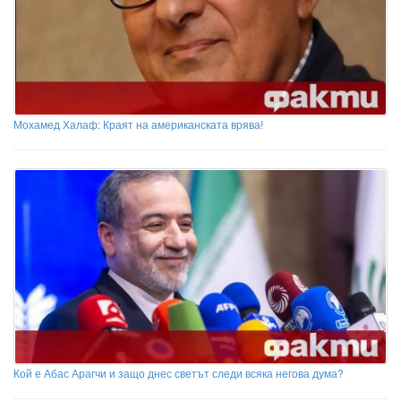
Мохамед Халаф: Краят на американската врява!
Кой е Абас Арагчи и защо днес светът следи всяка негова дума?