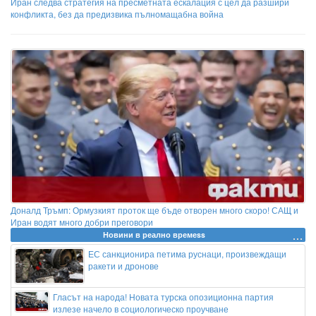
Иран следва стратегия на пресметната ескалация с цел да разшири
конфликта, без да предизвика пълномащабна война
Доналд Тръмп: Ормузкият проток ще бъде отворен много скоро! САЩ и
Иран водят много добри преговори
Новини в реално времеss
ЕС санкционира петима руснаци, произвеждащи
ракети и дронове
Гласът на народа! Новата турска опозиционна партия
излезе начело в социологическо проучване