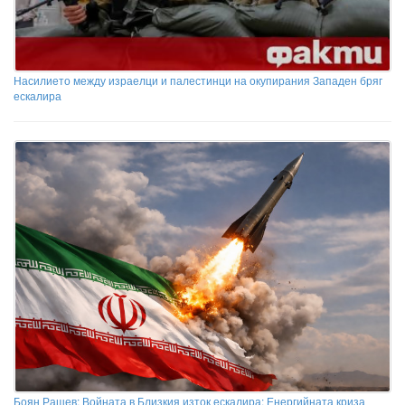
Насилието между израелци и палестинци на окупирания Западен бряг
ескалира
Боян Рашев: Войната в Близкия изток ескалира: Енергийната криза