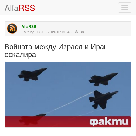
Alfa
RSS
Toggl
navig
AlfaRSS
Fakti.bg
| 08.06.2026 07:30:46 |
83
Войната между Израел и Иран
ескалира