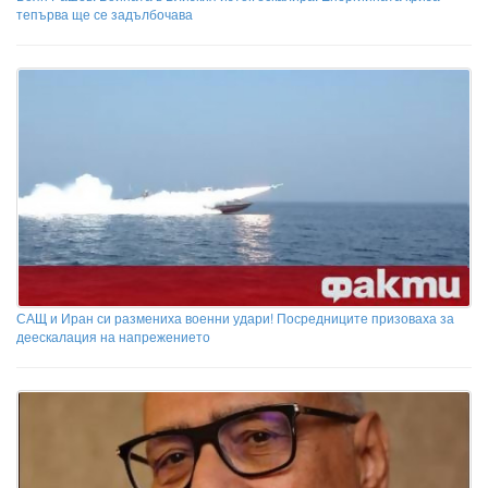
тепърва ще се задълбочава
САЩ и Иран си размениха военни удари! Посредниците призоваха за
деескалация на напрежението