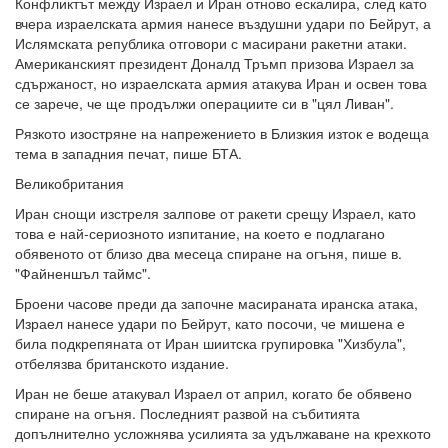
Конфликтът между Израел и Иран отново ескалира, след като
вчера израелската армия нанесе въздушни удари по Бейрут, а
Ислямската република отговори с масирани ракетни атаки.
Американският президент Доналд Тръмп призова Израел за
сдържаност, но израелската армия атакува Иран и освен това
се зарече, че ще продължи операциите си в "цял Ливан".
Рязкото изостряне на напрежението в Близкия изток е водеща
тема в западния печат, пише БТА.
Великобритания
Иран снощи изстреля залпове от ракети срещу Израел, като
това е най-сериозното изпитание, на което е подлагано
обявеното от близо два месеца спиране на огъня, пише в.
"Файненшъл таймс".
Броени часове преди да започне масираната иранска атака,
Израел нанесе удари по Бейрут, като посочи, че мишена е
била подкрепяната от Иран шиитска групировка "Хизбула",
отбелязва британското издание.
Иран не беше атакувал Израел от април, когато бе обявено
спиране на огъня. Последният развой на събитията
допълнително усложнява усилията за удължаване на крехкото