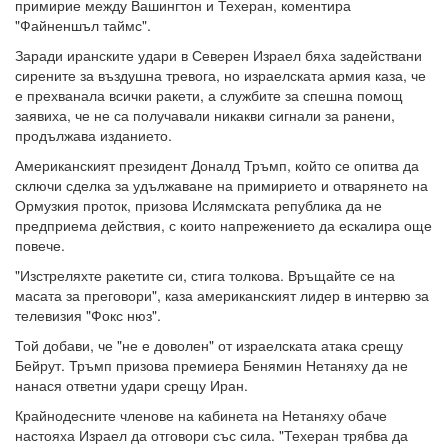
примирие между Вашингтон и Техеран, коментира
"Файненшъл таймс".
Заради иранските удари в Северен Израел бяха задействани
сирените за въздушна тревога, но израелската армия каза, че
е прехванала всички ракети, а службите за спешна помощ
заявиха, че не са получавали никакви сигнали за ранени,
продължава изданието.
Американският президент Доналд Тръмп, който се опитва да
сключи сделка за удължаване на примирието и отварянето на
Ормузкия проток, призова Ислямската република да не
предприема действия, с които напрежението да ескалира още
повече.
"Изстреляхте ракетите си, стига толкова. Връщайте се на
масата за преговори", каза американският лидер в интервю за
телевизия "Фокс нюз".
Той добави, че "не е доволен" от израелската атака срещу
Бейрут. Тръмп призова премиера Бенямин Нетаняху да не
нанася ответни удари срещу Иран.
Крайнодесните членове на кабинета на Нетаняху обаче
настояха Израел да отговори със сила. "Техеран трябва да