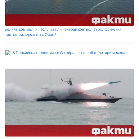
Белият дом мълчи! Получава ли Техеран контрол върху Ормузкия
проток със сделката с Оман?
В Персийския залив: да си блокиран на кораб от четири месеца