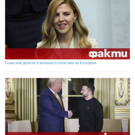
Тънка или дебела е външната политика на България