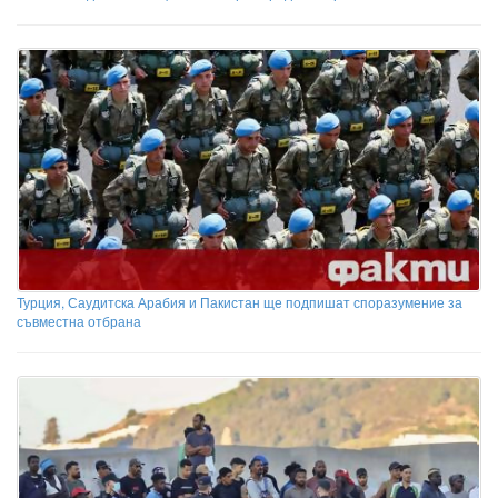
Турция, Саудитска Арабия и Пакистан ще подпишат споразумение за
съвместна отбрана