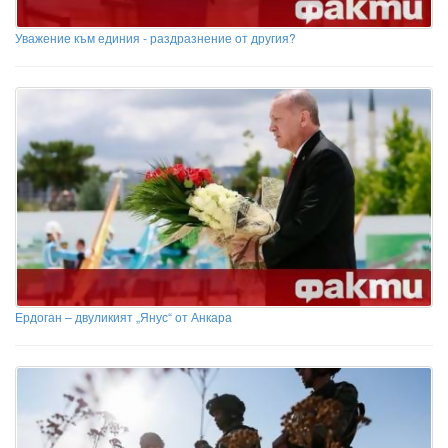
Уважение към единия - раздразнение от другия?
Ердоган – двуликият „Янус“ от Анкара