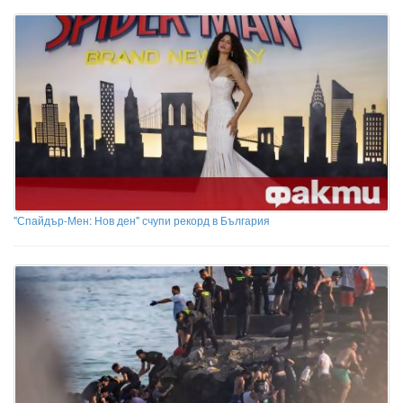
"Спайдър-Мен: Нов ден" счупи рекорд в България