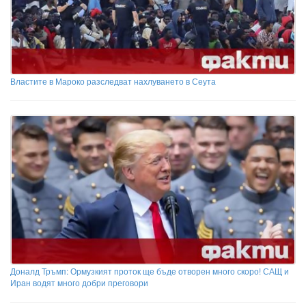
Властите в Мароко разследват нахлуването в Сеута
Доналд Тръмп: Ормузкият проток ще бъде отворен много скоро! САЩ и
Иран водят много добри преговори