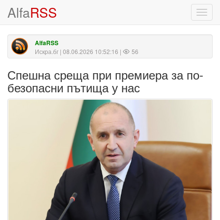
Alfa
RSS
Toggl
navig
AlfaRSS
Искра.бг
| 08.06.2026 10:52:16 |
56
Спешна среща при премиера за по-
безопасни пътища у нас