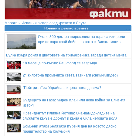
Мароко и Испания в спор след кризата в Сеута
Новини в реално времеss
Около 300 декара широколистна гора са изгорели
при пожара край бобошевското с. Висока могила
Булка избра рокля в цветовете на трибагреника заради детска мечта
18 месеца по-късно: Рашфорд се завръща
21 килотона промениха света завинаги (снимки/видео)
"Пейтриът" за Украйна: лиценз няма да има?
Бъдещето на Газа: Мирен план или нова война за Близкия
изток?
Президентът Илияна Йотова: Очаквам докладите на
службите какъв е дронът и каква е била неговата роля
Бомбени атаки белязаха първия ден на новото дясно
правителство на Колумбия