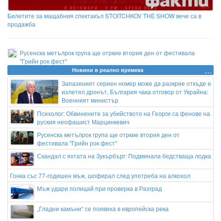
Билетите за мащабния спектакъл STOITCHKOV THE SHOW вече са в
продажба
Русенска метълрок група ще отркие втория ден от фестивала
"Грийн рок фест"
Новини в реално времеss
Запазеният сериен номер може да разкрие откъде е
излетял дронът, България чака отговор от Украйна:
Военният министър
Психолог: Обвинените за убийството на Георги са фенове на
руския неофашист Марцинкевич
Русенска метълрок група ще отркие втория ден от
фестивала "Грийн рок фест"
Скандал с яхтата на Зукърбърг: Подминала бедстваща лодка
Гонка със 77-годишен мъж, шофирал след употреба на алкохол
Мъж удари полицай при проверка в Разград
„Гладни камъни“ се появиха в европейска река