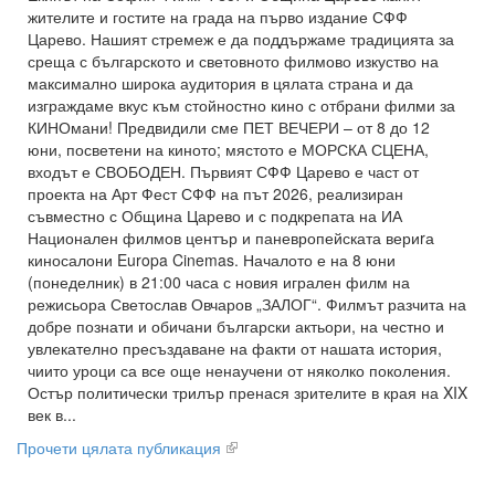
жителите и гостите на града на първо издание СФФ
Царево. Нашият стремеж е да поддържаме традицията за
среща с българското и световното филмово изкуство на
максимално широка аудитория в цялата страна и да
изграждаме вкус към стойностно кино с отбрани филми за
КИНОмани! Предвидили сме ПЕТ ВЕЧЕРИ – от 8 до 12
юни, посветени на киното; мястото е МОРСКА СЦЕНА,
входът е СВОБОДЕН. Първият СФФ Царево е част от
проекта на Арт Фест СФФ на път 2026, реализиран
съвместно с Община Царево и с подкрепата на ИА
Национален филмов център и паневропейската вериrа
киносалони Europa Cinemas. Началото е на 8 юни
(понеделник) в 21:00 часа с новия игрален филм на
режисьора Светослав Овчаров „ЗАЛОГ“. Филмът разчита на
добре познати и обичани български актьори, на честно и
увлекателно пресъздаване на факти от нашата история,
чиито уроци са все още ненаучени от няколко поколения.
Остър политически трилър пренася зрителите в края на XIX
век в...
Прочети цялата публикация