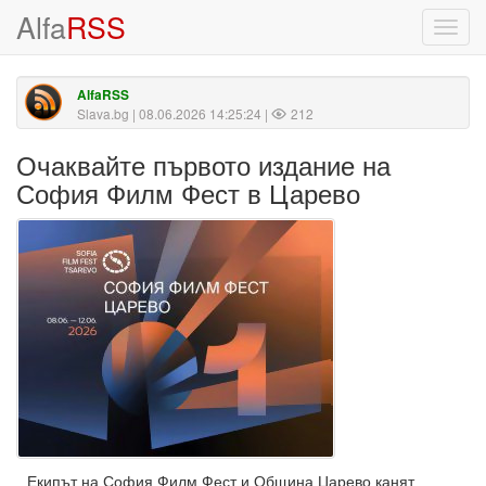
Alfa
RSS
Toggl
navig
AlfaRSS
Slava.bg
| 08.06.2026 14:25:24 |
212
Очаквайте първото издание на
София Филм Фест в Царево
Екипът на София Филм Фест и Община Царево канят