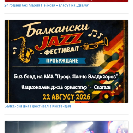
24 години без Мария Нейкова – гласът на „Двама“
Балкански джаз фестивал в Кюстендил