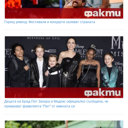
Горещ уикенд: Фестивали и концерти заливат страната
Децата на Брад Пит Захара и Мадокс официално съобщиха, че
премахват фамилията "Пит" от имената си