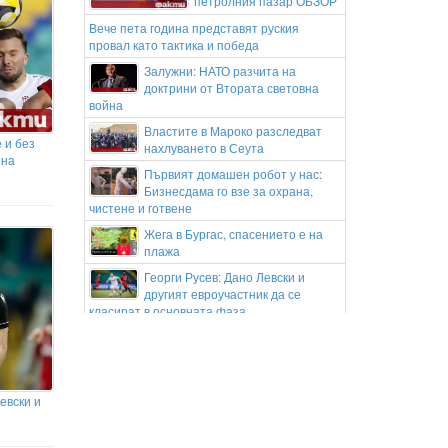
петролния пазар ОБЗОР
Вече пета година представят руския
провал като тактика и победа
Залужни: НАТО разчита на
доктрини от Втората световна
война
Властите в Мароко разследват
 и без
нахлуването в Сеута
 на
Първият домашен робот у нас:
Бизнесдама го взе за охрана,
чистене и готвене
Жега в Бургас, спасението е на
плажа
Георги Русев: Дано Левски и
другият евроучастник да се
класират в основната фаза
Здравето започва от доброто
кръвообращение
„Днес трябваше да бъде нашата
сватба": Вдигнаха протест след
евски и
смъртта на Даяна
Жълт код за опасни горещини в