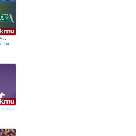
Русе
л Тел
овете на