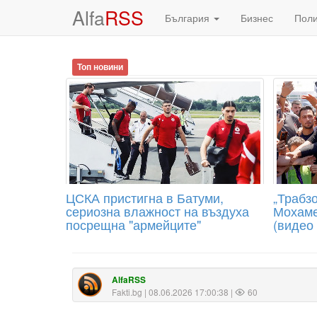
Alfa
RSS
България
Бизнес
Пол
Топ новини
ЦСКА пристигна в Батуми,
„Трабзо
сериозна влажност на въздуха
Мохаме
посрещна "армейците"
(видео
AlfaRSS
Fakti.bg
| 08.06.2026 17:00:38 |
60