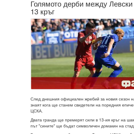
Голямото дерби между Левски
13 кръг
След днешния официален жребий за новия сезон н
знаят кога ще станем свидетели на поредния епиче
ЦСКА.
Двата гранда ще премерят сили в 13-ия кръг на ша
път "сините" ще бъдат символичен домакин на стад