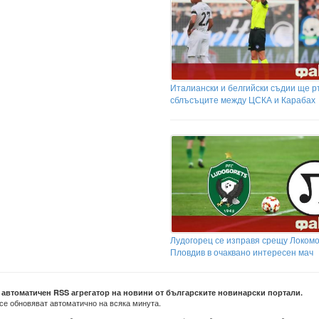
Италиански и белгийски съдии ще р
сблъсъците между ЦСКА и Карабах
Лудогорец се изправя срещу Локом
Пловдив в очаквано интересен мач
е автоматичен RSS агрегатор на новини от българските новинарски портали.
се обновяват автоматично на всяка минута.