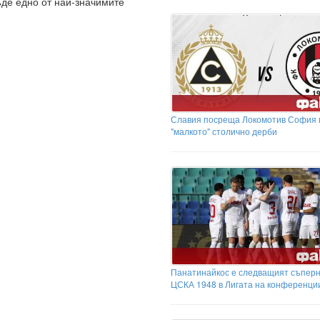
де едно от най-значимите
Славия посреща Локомотив София 
"малкото" столично дерби
Панатинайкос е следващият съперн
ЦСКА 1948 в Лигата на конференци