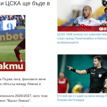
 и ЦСКА ще бъде в
ЦСКА 1948 излиза със самочувствие
страх срещу Панатинайкос в Лигата
конференциите
а Първа лига, феновете вече
н сблъсък между Левски и
мпионата 2026/2027, като този
Ето кой ще е съдия на мача между Л
Локомотив Пловдив
ион "Васил Левски".