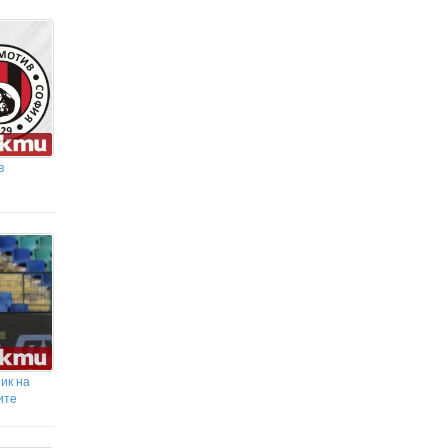
Благоевградско в четвъртък
в
ик на
ите