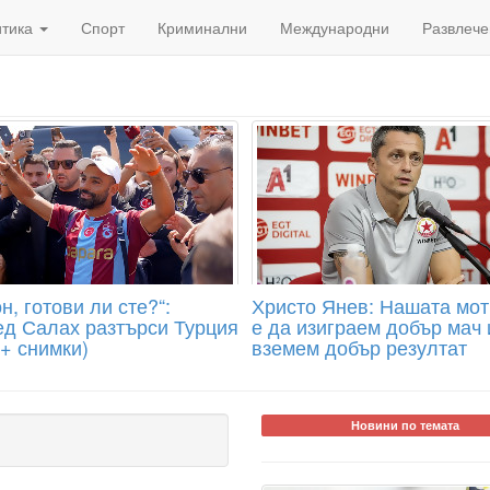
итика
Спорт
Криминални
Международни
Развлече
н, готови ли сте?“:
Христо Янев: Нашата мо
д Салах разтърси Турция
е да изиграем добър мач 
 + снимки)
вземем добър резултат
Новини по темата