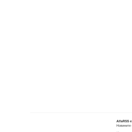
AlfaRSS 
Новините 