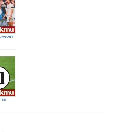
ъководят
отив