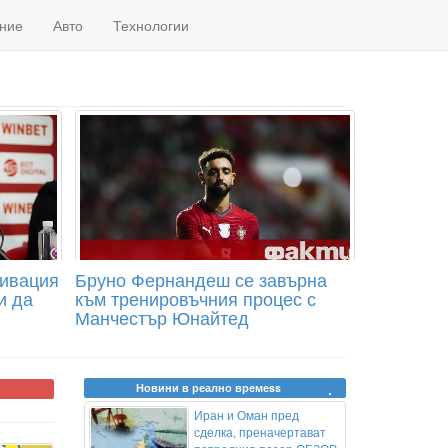
ние
Авто
Технологии
тивация
Бруно Фернандеш се завърна
и да
към тренировъчния процес с
Манчестър Юнайтед
Новини в реално времеss
Иран и Оман пред
сделка, преначертават