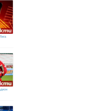
 Лига
адион