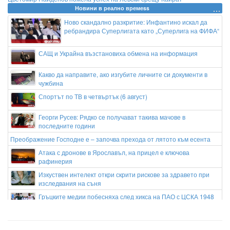
Новини в реално времеss
Ново скандално разкритие: Инфантино искал да
ребрандира Суперлигата като „Суперлига на ФИФА“
САЩ и Украйна възстановиха обмена на информация
Какво да направите, ако изгубите личните си документи в
чужбина
Спортът по ТВ в четвъртък (6 август)
Георги Русев: Рядко се получават такива мачове в
последните години
Преображение Господне е – започва прехода от лятото към есента
Атака с дронове в Ярославъл, на прицел е ключова
рафинерия
Изкуствен интелект откри скрити рискове за здравето при
изследвания на съня
Гръцките медии побесняха след хикса на ПАО с ЦСКА 1948
Хиляди дози, местна лаборатория и нова тенденция:
фентанилът измества хероина в България