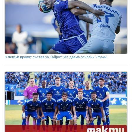
В Левски правят състав за Кайрат без двама основни играчи