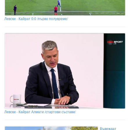
Левски - Кайрат 0:0 /първо полувреме/
Левски - Кайрат Алмати /стартови състави/
Въвеждат