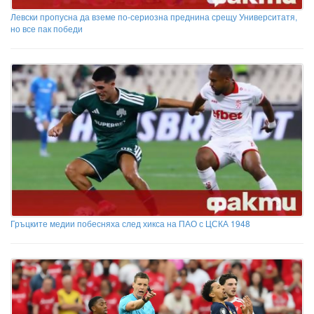
Левски пропусна да вземе по-сериозна преднина срещу Университатя,
но все пак победи
Гръцките медии побесняха след хикса на ПАО с ЦСКА 1948