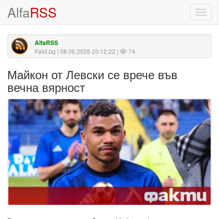
Alfa
RSS
Toggl
navig
AlfaRSS
Fakti.bg
| 08.06.2026 20:12:22 |
74
Майкон от Левски се врече във
вечна вярност