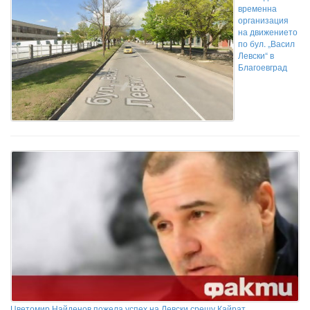
временна
организация
на движението
по бул. „Васил
Левски“ в
Благоевград
Цветомир Найденов пожела успех на Левски срещу Кайрат