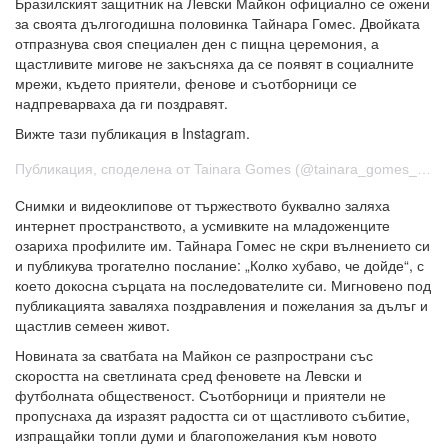
Бразилският защитник на Левски Майкон официално се ожени
за своята дългогодишна половинка Тайнара Гомес. Двойката
отпразнува своя специален ден с пищна церемония, а
щастливите мигове не закъсняха да се появят в социалните
мрежи, където приятели, фенове и съотборници се
надпреварваха да ги поздравят.
Вижте тази публикация в Instagram.
Публикация, споделена от Tainara Gomes (@tainara_gomes_027)
Снимки и видеоклипове от тържеството буквално заляха
интернет пространството, а усмивките на младоженците
озариха профилите им. Тайнара Гомес не скри вълнението си
и публикува трогателно послание: „Колко хубаво, че дойде“, с
което докосна сърцата на последователите си. Мигновено под
публикацията заваляха поздравления и пожелания за дълъг и
щастлив семеен живот.
Новината за сватбата на Майкон се разпространи със
скоростта на светлината сред феновете на Левски и
футболната общественост. Съотборници и приятели не
пропуснаха да изразят радостта си от щастливото събитие,
изпращайки топли думи и благопожелания към новото