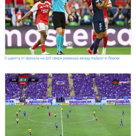
Съдията от финала на ШЛ свири реванша между Кайрат и Левски