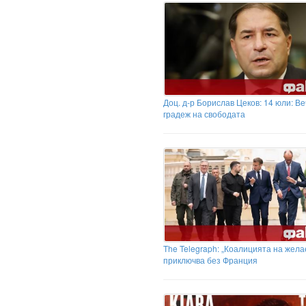
Доц. д-р Борислав Цеков: 14 юли: В
градеж на свободата
The Telegraph: „Коалицията на жел
приключва без Франция