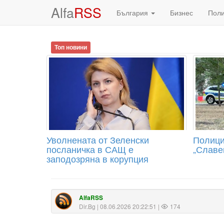
Alfa
RSS
България
Бизнес
Пол
Топ новини
Уволнената от Зеленски
Полиция
посланичка в САЩ е
„Славе
заподозряна в корупция
AlfaRSS
Dir.Bg
| 08.06.2026 20:22:51 |
174