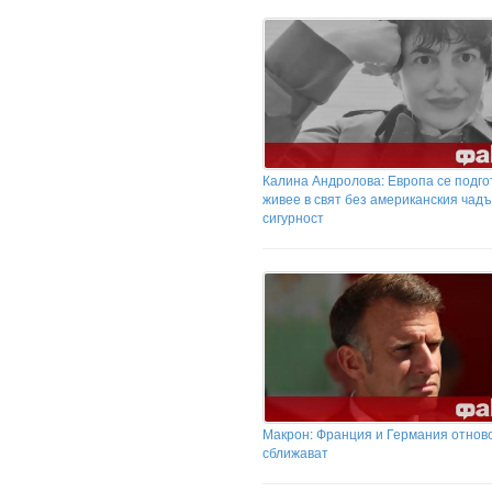
Калина Андролова: Европа се подго
живее в свят без американския чадъ
сигурност
Макрон: Франция и Германия отново
сближават