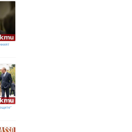
другият евроучастник да се
класират в основната фаза
ечният
аещите“