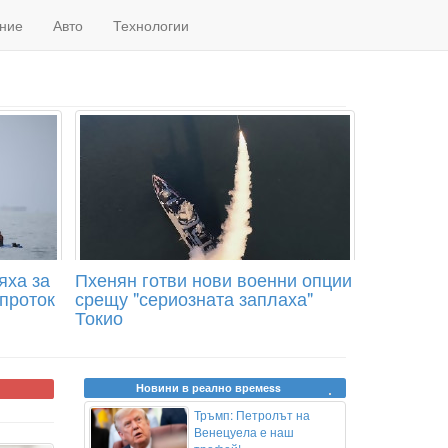
ние
Авто
Технологии
яха за
Пхенян готви нови военни опции
проток
срещу "сериозната заплаха"
Токио
Новини в реално времеss
Тръмп: Петролът на
Венецуела е наш