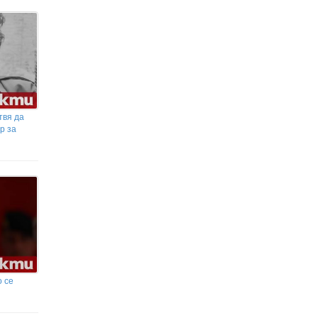
твя да
р за
 се