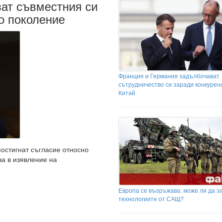
ат съвместния си
о поколение
Франция и Германия задълбочават
сътрудничество си заради конкурен
Китай
постигнат съгласие относно
ва в изявление на
Европа се въоръжава: може ли да з
технологиите от САЩ?