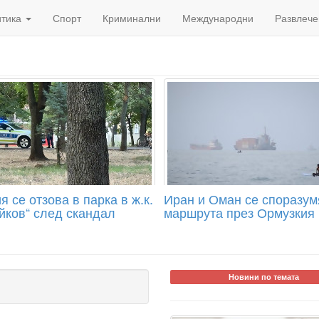
итика
Спорт
Криминални
Международни
Развлече
 се отзова в парка в ж.к.
Иран и Оман се споразум
йков“ след скандал
маршрута през Ормузкия 
Новини по темата