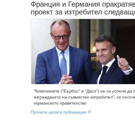
Франция и Германия пракратяв
проект за изтребител следващ
"Компаниите ("Еърбъс" и "Дасо") не са успели да 
изграждането на съвместен изтребител", се посоч
германското правителство
Прочети цялата публикация