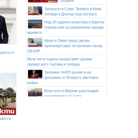
трофей!
Загинали в Суми. Тревога в Киев.
Хиляди в Донецк под обстрел
Над 20 ядрени реактора в Европа
спряха или са ограничени заради
времето
Иран и Оман пред сделка,
преначертават петролния пазар
ОБЗОР
цията от
Вече пета година представят руския
провал като тактика и победа
Залужни: НАТО разчита на
доктрини от Втората световна
война
Властите в Мароко разследват
нахлуването в Сеута
Първият домашен робот у нас:
Бизнесдама го взе за охрана,
чистене и готвене
амести
Жега в Бургас, спасението е на
плажа
Георги Русев: Дано Левски и