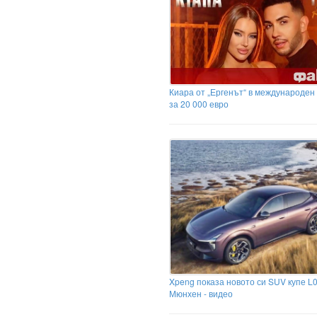
Киара от „Ергенът“ в международен
за 20 000 евро
Xpeng показа новото си SUV купе L0
Мюнхен - видео