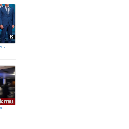
ични
ия