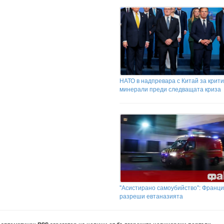
НАТО в надпревара с Китай за крит
минерали преди следващата криза
"Асистирано самоубийство": Франц
разреши евтаназията