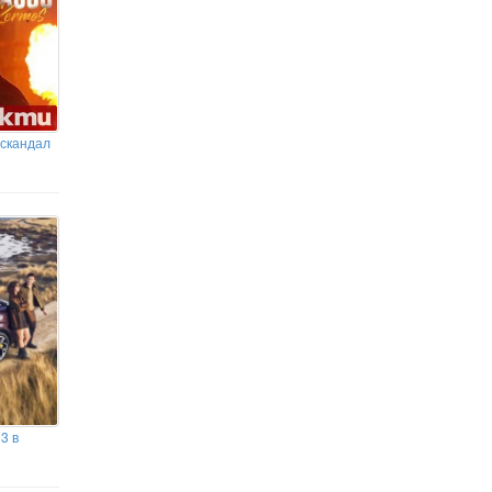
 скандал
3 в