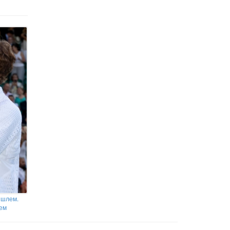
 шлем.
лем