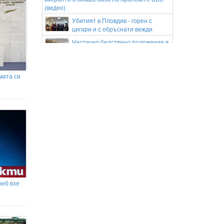
(видео)
Убитият в Пловдив - горен с
цигари и с обръснати вежди
Частично бедствено положение в
Перник заради пропаднал път
към газоразпределителна станция
Министър Ивкова: Страхът от
мата си
промяната не е излекувал нито
един пациент
Локомотив Пловдив обяви групата
си за гостуването на "Герена"
Бившата на Икарди показа
формите си
реб взе