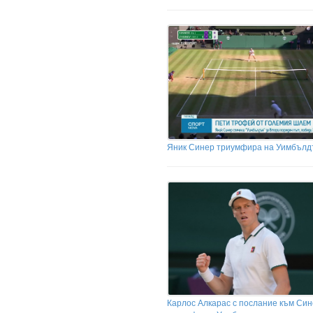
Яник Синер триумфира на Уимбълд
Карлос Алкарас с послание към Син