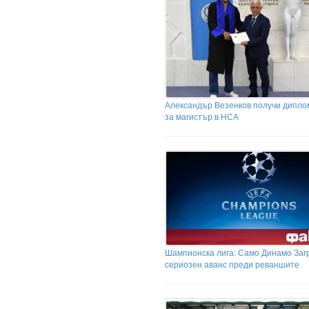
Александър Везенков получи дипло
за магистър в НСА
Шампионска лига: Само Динамо Заг
сериозен аванс преди реваншите