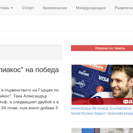
итика
Спорт
Криминални
Международни
Развлече
Новини по темата
пиакос" на победа
 в първенството на Гърция по
айкос". Така Александър
йоф, а следващият двубой е в
 24 точки, към които добави 3
Александър Везенков: Българската
баскетболна гордост празнува рожд