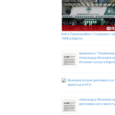
Кой е Панатинайкос: Съперникът н
1948 в Европа
Шампионът "Олимпиакос
Александър Везенков за
Испания сезона в Еврол
Везенков получи дипломата си 
магистър в НСА
Александър Везенков с
дипломира като магист