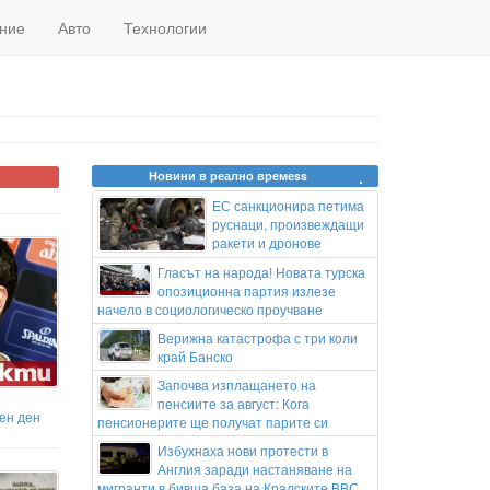
ние
Авто
Технологии
Новини в реално времеss
ЕС санкционира петима
руснаци, произвеждащи
ракети и дронове
Гласът на народа! Новата турска
опозиционна партия излезе
начело в социологическо проучване
Верижна катастрофа с три коли
край Банско
Започва изплащането на
пенсиите за август: Кога
ен ден
пенсионерите ще получат парите си
Избухнаха нови протести в
Англия заради настаняване на
мигранти в бивша база на Кралските ВВС