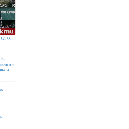
а ЦСКА
" и
почват в
игата
за
е
ър