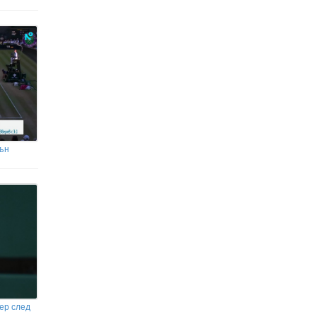
ън
ер след