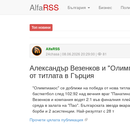
Alfa
RSS
България
Бизнес
Пол
Топ новини
AlfaRSS
24chasa
| 08.06.2026 20:29:00 |
81
Александър Везенков и "Олим
от титлата в Гърция
"Олимпиакос" се доближи на победа от нова титла
басткетбол след 102:92 над вечния враг "Панатин
Везенков и компания водят 2:1 във финалния пле
сряда в залата на "Пао". Българската звезда вкара
борби и 2 асистенции. Най-резултат с 28 т
Прочети цялата публикация