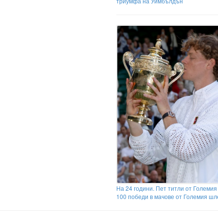
триумфа на Уимбълдън
На 24 години. Пет титли от Големия
100 победи в мачове от Големия ш