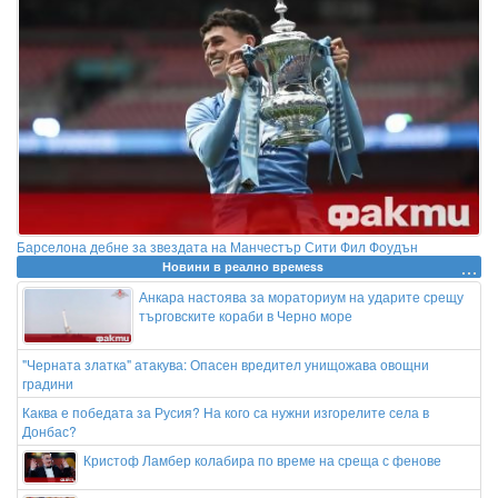
Барселона дебне за звездата на Манчестър Сити Фил Фоудън
Новини в реално времеss
Анкара настоява за мораториум на ударите срещу
търговските кораби в Черно море
"Черната златка" атакува: Опасен вредител унищожава овощни
градини
Каква е победата за Русия? На кого са нужни изгорелите села в
Донбас?
Кристоф Ламбер колабира по време на среща с фенове