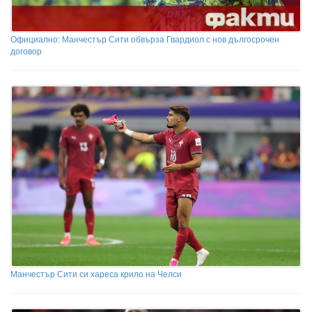
Официално: Манчестър Сити обвърза Гвардиол с нов дългосрочен
договор
Манчестър Сити си хареса крило на Челси