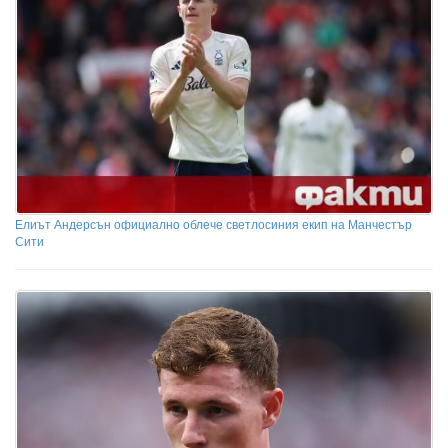
Елиът Андерсън официално облече светлосиния екип на Манчестър
Сити