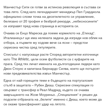
Манчестър Сити се готви за истинска революция в състава си
това лято. След като легендарният мениджър Пеп Гуардиола
официално сложи точка на десетилетното си управление,
белязано от 20 трофея и безброй рекорди, „небесносините“
се изправят пред нова страница в историята си.
Очаква се Енцо Мареска да поеме кормилото на „Етихад“.
Италианецът ще има нелеката задача да изгради нов облик на
отбора, а първите му ходове вече са ясни – предстои
сериозна чистка сред титулярите.
Списъкът с напускащи расте Според авторитетни източници
като The Athletic, цели осем футболисти са с куфарите на
прага. Сред тях личат имената на дългогодишни лидери като
Джон Стоунс и капитана Бернардо Силва, които ще потърсят
нови предизвикателства извън Манчестър.
Една от най-горещите теми е бъдещето на португалския
стълб в защитата – Рубен Диаш. Сериозни спекулации го
свързват с трансфер в Реал Мадрид, където се очаква
завръщането на Жозе Моуриньо. „Специалния“ е решен да
подсили отбраната на „белите“ именно с Диаш, което може да
се окаже трансферният удар на лятото.