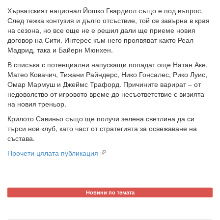
Хърватският национал Йошко Гвардиол също е под въпрос.
След тежка контузия и дълго отсъствие, той се завърна в края
на сезона, но все още не е решил дали ще приеме новия
договор на Сити. Интерес към него проявяват както Реал
Мадрид, така и Байерн Мюнхен.
В списъка с потенциални напускащи попадат още Натан Аке,
Матео Ковачич, Тижани Райндерс, Нико Гонсалес, Рико Луис,
Омар Мармуш и Джеймс Трафорд. Причините варират – от
недоволство от игровото време до несъответствие с визията
на новия треньор.
Крилото Савиньо също ще получи зелена светлина да си
търси нов клуб, като част от стратегията за освежаване на
състава.
Прочети цялата публикация
Новини по темата