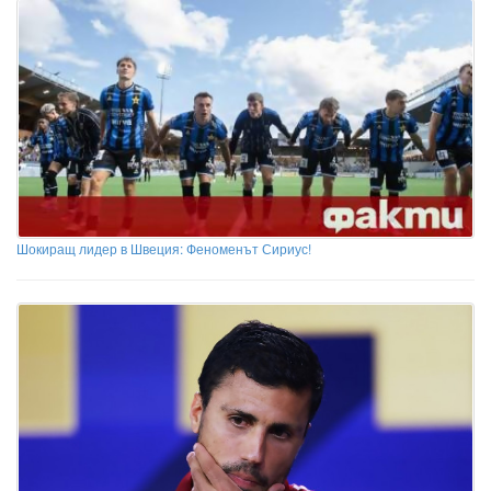
Шокиращ лидер в Швеция: Феноменът Сириус!