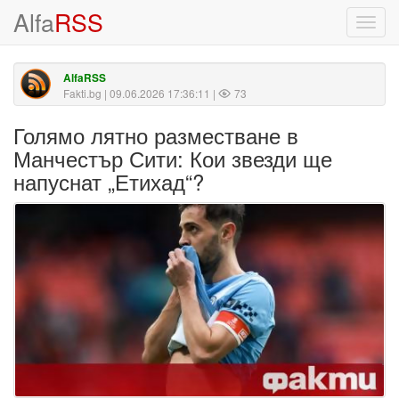
Alfa
RSS
Toggl
navig
AlfaRSS
Fakti.bg
| 09.06.2026 17:36:11 |
73
Голямо лятно разместване в
Манчестър Сити: Кои звезди ще
напуснат „Етихад“?