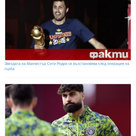
Звездата на Манчестър Сити Родри се възстановява след операция на
гърба