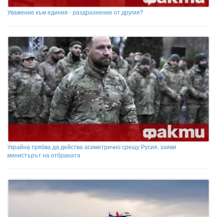
Уважение към единия - раздразнение от другия?
Украйна трябва да действа асиметрично срещу Русия, заяви
министърът на отбраната