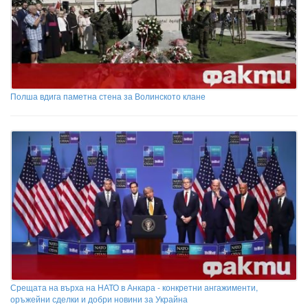
Полша вдига паметна стена за Волинското клане
Срещата на върха на НАТО в Анкара - конкретни ангажименти,
оръжейни сделки и добри новини за Украйна