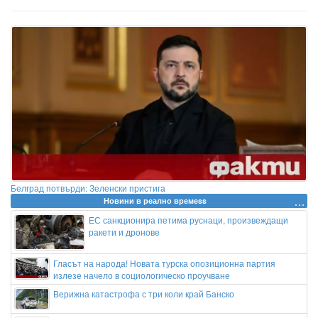
Белград потвърди: Зеленски пристига
Новини в реално времеss
ЕС санкционира петима руснаци, произвеждащи
ракети и дронове
Гласът на народа! Новата турска опозиционна партия
излезе начело в социологическо проучване
Верижна катастрофа с три коли край Банско