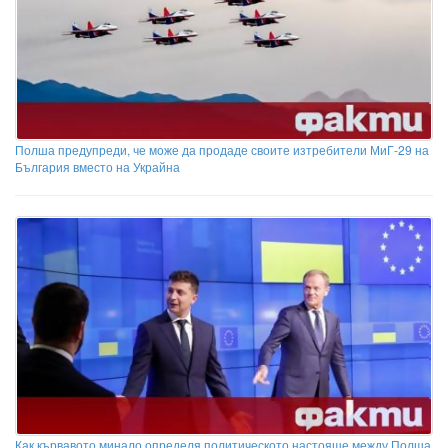
Полша предупреди, че може да продаде своите изтребители МиГ-29 на
България вместо на Украйна
Как кървавото минало определя политическото настояще между Полша