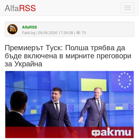
Alfa
RSS
Toggl
navig
AlfaRSS
Fakti.bg
| 09.06.2026 17:39:38 |
70
Премиерът Туск: Полша трябва да
бъде включена в мирните преговори
за Украйна