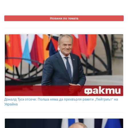
Новини по темата
Доналд Туск отсече: Полша няма да прехвърля ракети „Пейтриът“ на
Украйна