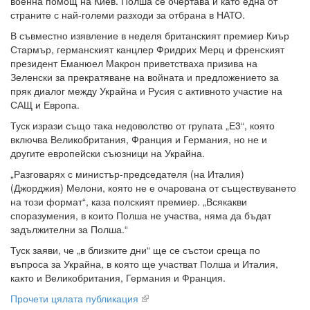
военна помощ на Киев. Полша се очертава и като една от
страните с най-големи разходи за отбрана в НАТО.
В съвместно изявление в неделя британският премиер Киър
Стармър, германският канцлер Фридрих Мерц и френският
президент Еманюел Макрон приветстваха призива на
Зеленски за прекратяване на войната и предложението за
пряк диалог между Украйна и Русия с активното участие на
САЩ и Европа.
Туск изрази също така недоволство от групата „Е3“, която
включва Великобритания, Франция и Германия, но не и
другите европейски съюзници на Украйна.
„Разговарях с министър-председателя (на Италия)
(Джорджия) Мелони, която не е очарована от съществуването
на този формат“, каза полският премиер. „Всякакви
споразумения, в които Полша не участва, няма да бъдат
задължителни за Полша.“
Туск заяви, че „в близките дни“ ще се състои среща по
въпроса за Украйна, в която ще участват Полша и Италия,
както и Великобритания, Германия и Франция.
Прочети цялата публикация