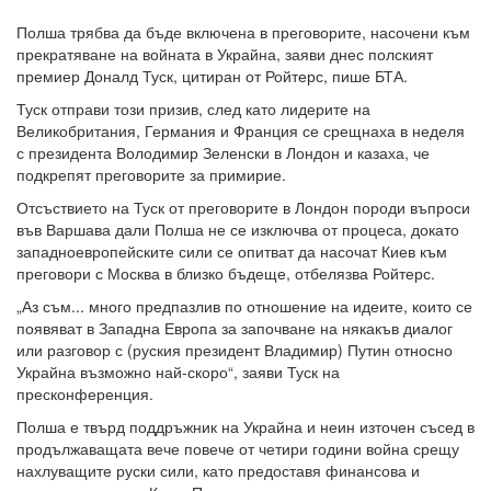
Полша трябва да бъде включена в преговорите, насочени към
прекратяване на войната в Украйна, заяви днес полският
премиер Доналд Туск, цитиран от Ройтерс, пише БТА.
Туск отправи този призив, след като лидерите на
Великобритания, Германия и Франция се срещнаха в неделя
с президента Володимир Зеленски в Лондон и казаха, че
подкрепят преговорите за примирие.
Отсъствието на Туск от преговорите в Лондон породи въпроси
във Варшава дали Полша не се изключва от процеса, докато
западноевропейските сили се опитват да насочат Киев към
преговори с Москва в близко бъдеще, отбелязва Ройтерс.
„Аз съм... много предпазлив по отношение на идеите, които се
появяват в Западна Европа за започване на някакъв диалог
или разговор с (руския президент Владимир) Путин относно
Украйна възможно най-скоро“, заяви Туск на
пресконференция.
Полша е твърд поддръжник на Украйна и неин източен съсед в
продължаващата вече повече от четири години война срещу
нахлуващите руски сили, като предоставя финансова и