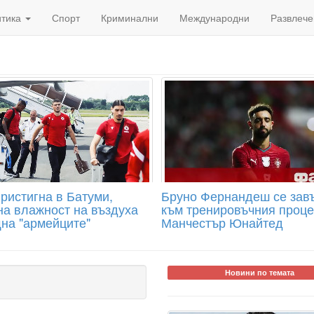
итика
Спорт
Криминални
Международни
Развлече
ристигна в Батуми,
Бруно Фернандеш се зав
на влажност на въздуха
към тренировъчния проце
на "армейците"
Манчестър Юнайтед
Новини по темата