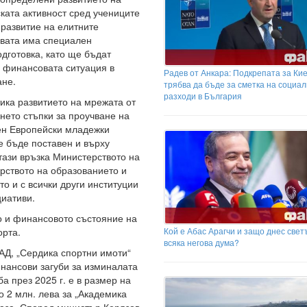
ката активност сред учениците
 развитие на елитните
авата има специален
дготовка, като ще бъдат
 финансовата ситуация в
Радев от Анкара: Подкрепата за Кие
ане.
трябва да бъде за сметка на социа
разходи в България
ика развитието на мрежата от
нето стъпки за проучване на
лен Европейски младежки
е бъде поставен и върху
тази връзка Министерството на
рството на образованието и
то и с всички други институции
циативи.
 и финансовото състояние на
Кой е Абас Арагчи и защо днес свет
орта.
всяка негова дума?
АД, „Сердика спортни имоти“
нансови загуби за изминалата
а през 2025 г. е в размер на
о 2 млн. лева за „Академика