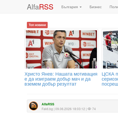
Alfa
RSS
България
Бизнес
Пол
Топ новини
Христо Янев: Нашата мотивация
ЦСКА п
е да изиграем добър мач и да
сериоз
вземем добър резултат
посрещ
AlfaRSS
Fakti.bg
| 09.06.2026 18:03:12 |
74