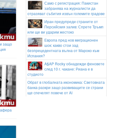
Само с регистрация: Пакистан
забранява на журналисти да
отразяват събития извън големите градове
Иран предупреди страните от
Персийския залив: Спрете Тръмп
или ще ви ударим жестоко
Европа пред нов миграционен
 и защо
шок: какво стои зад
ция
безпрецедентната вълна от Мароко към
Испания?
A$AP Rocky обнадежди феновете
след 10 г. чакане: Риана е в
студиото
Обрат в глобалната икономика: Световната
банка разкри защо развиващите се страни
ще спечелят повече от AI
Спартак Варна продаде внука на
Гьоко Хаджиевски
 афера
Капитанката на женския национален
отбор: Още ми се играе, но вече трябва да
избирам между футбола и семейството
Българският талант Йоан Величков ще
участва в Панагюрище