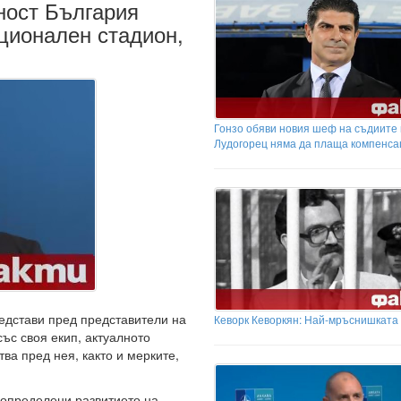
ност България
ционален стадион,
Гонзо обяви новия шеф на съдиите
Лудогорец няма да плаща компенса
едстави пред представители на
Кеворк Кеворкян: Най-мръснишката
ъс своя екип, актуалното
ва пред нея, както и мерките,
 определени развитието на