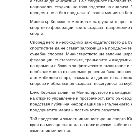
е стигано до конкретика. Със сигурност България т
национален стадион, но това подлежи на анализи. 
процесът не е бил продължен“, заяви министър Кер
Министър Керязов коментира и натрупаните през го
спортните федерации, които създават напрежение и
спорта.
Според него е необходимо законодателството да бъ
спортистите да не стават заложници на продължит
съдебни спорове. Министерството ще започне широ
федерации, състезателите, треньорите и академич
на промени в Закона за физическото възпитание и 
необходимостта от системни решения бяха посоче
автомобилния спорт, шахмата и вдигането на тежес
спорове и обжалвания създават несигурност за клуб
Енчо Керязов заяви, че Министерството на младежт
на открито управление и прозрачност, като ръковод
представя публична информация за изпълнението н
предприетите мерки и постигнатите резултати.
Той представи и заместник-министъра на спорта Юл
края на месеца съставът на политическия кабинет
заместник-министър.