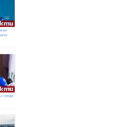
Правителството на Испания скочи - не иска
финалът на Мондиал 2026 да е в Мароко
в не
лните
ът следи