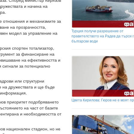
база. Според министър Керязов
дружествата и начина на
ра.
е отношения и механизмите за
ване на прозрачността,
Турция получи разрешение от
ивен модел за управление на
правителството на Радев да търси г
български води
ския спортен тотализатор,
струмент за финансиране на
овишаване на ефективността и
и сигнали за потенциално
адрови или структурни
 на дружествата и ще бъде
 информация.
Цвета Кирилова: Гюров не е моят п
ючов приоритет подобряването
състоянието на част от базите
ментирана и необходимостта от
нов национален стадион, но не