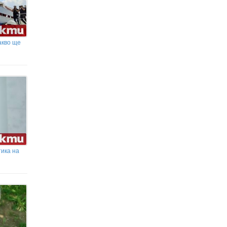
акво ще
ика на