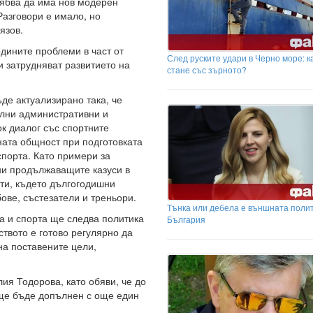
рябва да има нов модерен
Разговори е имало, но
язов.
дините проблеми в част от
След руските удари в Черно море: к
 затрудняват развитието на
стане със зърното?
де актуализирано така, че
елни административни и
к диалог със спортните
ната общност при подготовката
спорта. Като примери за
ни продължаващите казуси в
ти, където дългогодишни
ове, състезатели и треньори.
Тънка или дебела е външната полит
а и спорта ще следва политика
България
ството е готово регулярно да
а поставените цели,
ия Тодорова, като обяви, че до
 ще бъде допълнен с още един