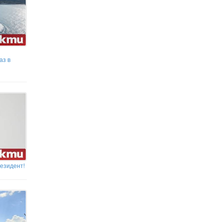
аз в
резидент!