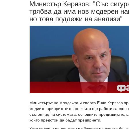
Министър Керязов: "Със сигур
трябва да има нов модерен на
но това подлежи на анализи"
Министърът на младежта и спорта Енчо Керязов пр
медиите приоритетите, по които ще работи заедно с
състояние на системата, основните предизвикателст
които предстои да бъдат предприети.
Като водещи приоритети в областта на спорта бяха