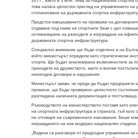
2011“, както и 3 млн. лева за Национална спортна 
това налага цялостен преглед на управлението на 
стопанисване на държавната спортна инфраструкту
Предстои извършването на проверки на договорнит
отдаване под наем на спортните бази с цел повиша
оптимизиране на разходите и изграждане на ефект
държавната спортна инфраструктура.
Специално внимание ще бъде отделено и на Българ
който министърът определи като стратегически ин
спорта. Ще бъдат анализирани възможностите за п
приходите на дружеството, както и всички постъпил
неизгодни договори и нарушения.
Министърът заяви, че преди да бъдат предприети к
промени, ще бъде проверено цялостното състояние
разгледана наличната документация и постъпваща
Ръководството на министерството поставя като кл
на спортната инфраструктура в страната, тъй като 
не отговаря на съвременните изисквания. Беше ко
изграждането на нов модерен национален стадион.
„Водени са разговори от предходни управления за 