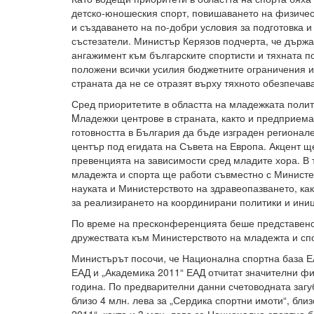
детско-юношеския спорт, повишаването на физичес
и създаването на по-добри условия за подготовка и
състезатели. Министър Керязов подчерта, че държ
ангажимент към българските спортисти и тяхната по
положени всички усилия бюджетните ограничения и
страната да не се отразят върху тяхното обезпечав
Сред приоритетите в областта на младежката полит
Mладежки центрове в страната, както и предприема
готовността в България да бъде изграден региона
център под егидата на Съвета на Европа. Акцент щ
превенцията на зависимости сред младите хора. В 
младежта и спорта ще работи съвместно с Министе
науката и Министерството на здравеопазването, как
за реализирането на координирани политики и ини
По време на пресконференцията беше представено
дружествата към Министерството на младежта и сп
Министърът посочи, че Национална спортна база Е
ЕАД и „Академика 2011“ ЕАД отчитат значителни фи
година. По предварителни данни счетоводната загуб
близо 4 млн. лева за „Сердика спортни имоти“, близ