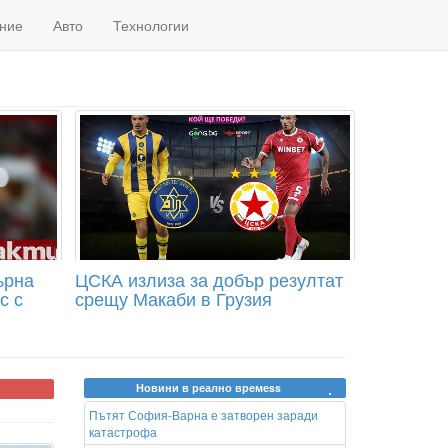
ние
Авто
Технологии
ърна
ЦСКА излиза за добър резултат
с с
срещу Макаби в Грузия
Новини в реално времеss
Пътят София-Варна е затворен заради
катастрофа